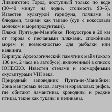
Ливингстон: Город, доступный только по воде
(30–40 минут на лодке, стоимость $3–5).
Известен культурой гарифуна, пляжами и
блюдами, такими как тападо (суп с кокосовым
молоком и морепродуктами).
Пляжи Пунта-де-Манибике: Полуостров в 20 км
от города с песчаными пляжами, спокойным
морем и возможностью для рыбалки или
каякинга.
Киригуа: Археологический памятник майя (около
100 км, 2 часа на автобусе), включенный в список
ЮНЕСКО. Известен стелами и зооморфными
скульптурами VIII века.
Природный заповедник Пунта-де-Манибике:
Зона мангровых лесов, лагун и коралловых рифов,
где обитают ламантины, крокодилы и редкие
птицы, такие как туканы и пеликаны.