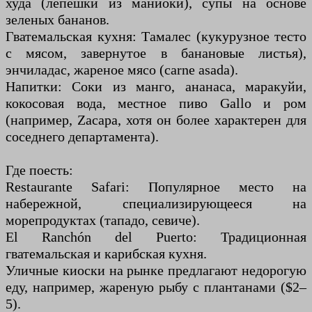
худа (лепешки из маниоки), супы на основе
зеленых бананов.
Гватемальская кухня: Тамалес (кукурузное тесто
с мясом, завернутое в банановые листья),
энчиладас, жареное мясо (carne asada).
Напитки: Соки из манго, ананаса, маракуйи,
кокосовая вода, местное пиво Gallo и ром
(например, Zacapa, хотя он более характерен для
соседнего департамента).
Где поесть:
Restaurante Safari: Популярное место на
набережной, специализирующееся на
морепродуктах (тападо, севиче).
El Ranchón del Puerto: Традиционная
гватемальская и карибская кухня.
Уличные киоски на рынке предлагают недорогую
еду, например, жареную рыбу с плантанами ($2–
5).