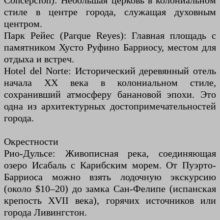
Concepción): Небольшая церковь в колониальном
стиле в центре города, служащая духовным
центром.
Парк Рейес (Parque Reyes): Главная площадь с
памятником Хусто Руфино Барриосу, местом для
отдыха и встреч.
Hotel del Norte: Исторический деревянный отель
начала XX века в колониальном стиле,
сохранивший атмосферу банановой эпохи. Это
одна из архитектурных достопримечательностей
города.
Окрестности
Рио-Дульсе: Живописная река, соединяющая
озеро Исабаль с Карибским морем. От Пуэрто-
Барриоса можно взять лодочную экскурсию
(около $10–20) до замка Сан-Фелипе (испанская
крепость XVII века), горячих источников или
города Ливингстон.