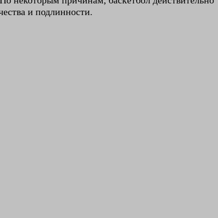
. По некоторым причинам, баскетбол действительно
чества и подлинности.