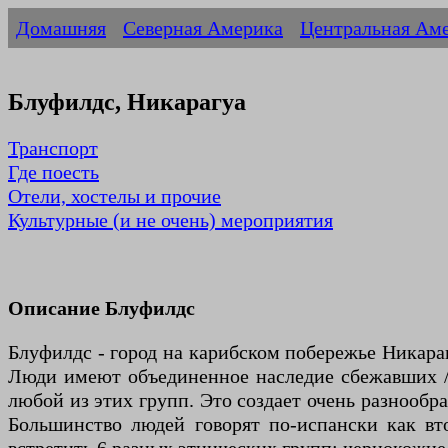
Домашняя
Северная Америка
Центральная Ам
Блуфилдс, Никарагуа
Транспорт
Где поесть
Отели, хостелы и прочие
Культурные (и не очень) мероприятия
Описание Блуфилдс
Блуфилдс - город на карибском побережье Никара
Люди имеют объединенное наследие сбежавших / 
любой из этих групп. Это создает очень разнообр
Большинство людей говорят по-испански как вт