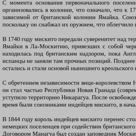
С момента основания первоначального поселени
организовались в колонии, что означало, что к 1
зависимой от британской колонии Ямайка. Сою
поскольку он снабжал их оружием, что облегчило 
В 1740 году мискито передали суверенитет над те
Ямайки в Ла-Москитию, привезших с собой черно
находилась под британским надзором, пока Англ
испанцы не заняли там прочных позиций. Позднее 
остались и стали основой нынешнего креольского 
С обретением независимости вице-королевством Но
он стал частью Республики Новая Гранада (совре
уступило территорию Никарагуа. После освобожден
время были союзниками индейцев мискито, в начал
В 1844 году король индейцев мискито перенес сто
немецких поселенцев при содействии британского к
Договором Манагуа был создан заповедник Москит