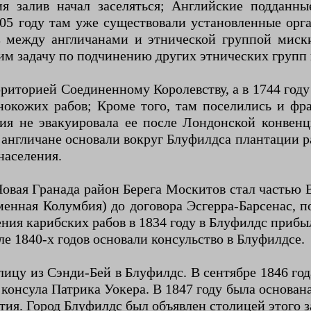
я залив начал заселяться; Английские подданн
705 году там уже существовали установленные орг
з между англичанами и этнической группой миск
им задачу по подчинению других этнических групп 
рриторией Соединенному Королевству, а в 1744 году
кожих рабов; Кроме того, там поселились и фра
ия не эвакуировала ее после Лондонской конвен
англичане основали вокруг Блуфилдса плантации ра
населения.
вая Гранада район Берега Москитов стал частью В
менная Колумбия) до договора Эсгерра-Барсенас, 
ия карибских рабов в 1834 году в Блуфилдс прибы
е 1840-х годов основали консульство в Блуфилдсе.
лицу из Сэнди-Бей в Блуфилдс. В сентябре 1846 год
онсула Патрика Уокера. В 1847 году была основана 
ия. Город Блуфилдс был объявлен столицей этого з