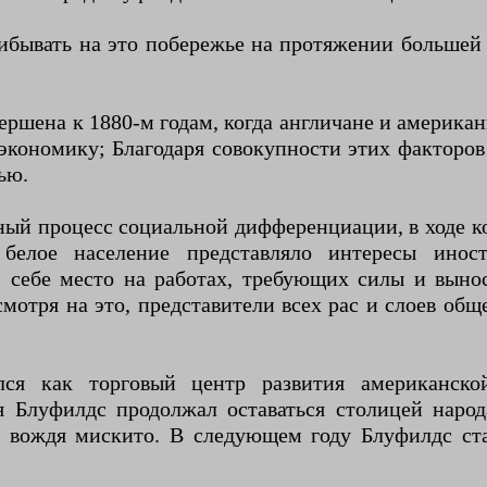
бывать на это побережье на протяжении большей ч
ершена к 1880-м годам, когда англичане и америка
 экономику; Благодаря совокупности этих фактор
ью.
ный процесс социальной дифференциации, в ходе к
у белое население представляло интересы ино
себе место на работах, требующих силы и выносл
смотря на это, представители всех рас и слоев общ
я как торговый центр развития американской
Блуфилдс продолжал оставаться столицей народа
а вождя мискито. В следующем году Блуфилдс ста