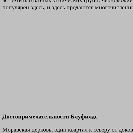
встретить 6 разных этнических групп: чернокожие
популярен здесь, и здесь продаются многочислен
Достопримечательности Блуфилдс
Моравская церковь, один квартал к северу от доков