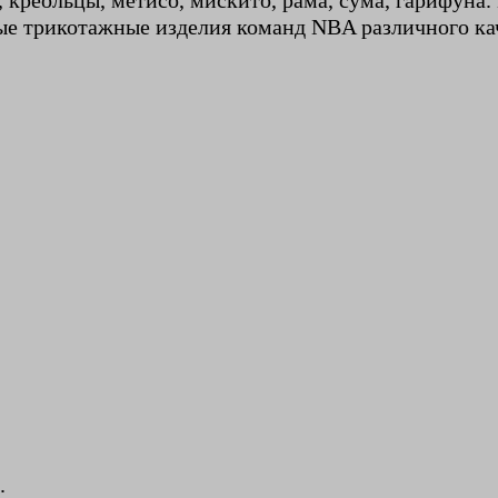
, креольцы, метисо, мискито, рама, сума, гарифуна
ные трикотажные изделия команд NBA различного ка
.