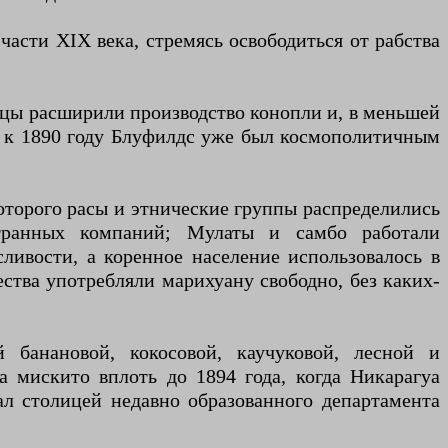
асти XIX века, стремясь освободиться от рабства
нцы расширили производство конопли и, в меньшей
ов к 1890 году Блуфилдс уже был космополитичным
оторого расы и этнические группы распределились
странных компаний; Мулаты и самбо работали
ивости, а коренное население использовалось в
ества употребляли марихуану свободно, без каких-
 банановой, кокосовой, каучуковой, лесной и
 мискито вплоть до 1894 года, когда Никарагуа
л столицей недавно образованного департамента