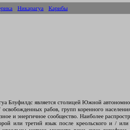
ерика
Никарагуа
Карибы
гуа Блуфилдс является столицей Южной автономно
освобожденных рабов, групп коренного населения
азное и энергичное сообщество. Наиболее распрос
орой или третий язык после креольского и / или