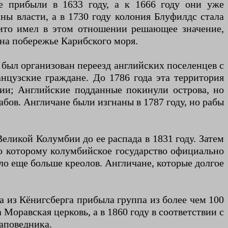
ые прибыли в 1633 году, а к 1666 году они уже
аны власти, а в 1730 году колония Блуфилдс стала
ито имел в этом отношении решающее значение,
на побережье Карибского моря.
 был организован переезд английских поселенцев с
нцузские граждане. До 1786 года эта территория
ции; Английские подданные покинули острова, но
бов. Англичане были изгнаны в 1787 году, но рабы
еликой Колумбии до ее распада в 1831 году. Затем
по которому колумбийское государство официально
ло еще больше креолов. Англичане, которые долгое
а из Кёнигсберга прибыла группа из более чем 100
Моравская церковь, а в 1860 году в соответствии с
аповедника.