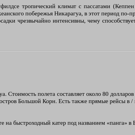
филдсе тропический климат с пассатами (Кеппен 
океанского побережья Никарагуа, в этот период по-п
 осадки чрезвычайно интенсивны, чему способству
гуа. Стоимость полета составляет около 80 долларо
стров Большой Корн. Есть также прямые рейсы в / и
те на быстроходный катер под названием «панга» в Б