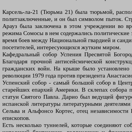
Карсель-ла-21 (Тюрьма 21) была тюрьмой, распо
политзаключенные, и он был символом пыток. Стро
Арауз была заключена в этом учреждении во вр
режима Сомосы в нем содержались политические з
время боев между Национальной гвардией и санди
посетителей, интересующихся жутким миром.
Кафедральный собор Успения Пресвятой Богород
Благодаря прочной антисейсмической конструк
гражданских войн. На крыше было установлено н
революции 1979 года против президента Анастаси
Успенский собор - самый большой собор в Центр
старейших епархий Америки. В склепах собора 
статуи Святого Павла. Дарио был ведущей фигур
испанской литературы литературными деятелями
Сельва и Альфонсо Кортес, отец независимости 
епископов.
Есть несколько туннелей, которые соединяют со