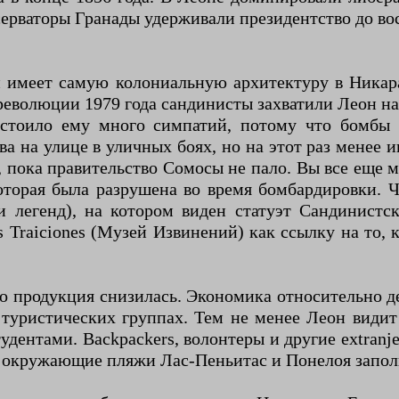
нсерваторы Гранады удерживали президентство до во
н имеет самую колониальную архитектуру в Никара
революции 1979 года сандинисты захватили Леон н
о стоило ему много симпатий, потому что бомбы
а на улице в уличных боях, но на этот раз менее 
 пока правительство Сомосы не пало. Вы все еще м
которая была разрушена во время бомбардировки. 
легенд), на котором виден статуэт Сандинистск
s Traiciones (Музей Извинений) как ссылку на то
 продукция снизилась. Экономика относительно деп
 туристических группах. Тем не менее Леон видит
дентами. Backpackers, волонтеры и другие extran
 и окружающие пляжи Лас-Пеньитас и Понелоя запол