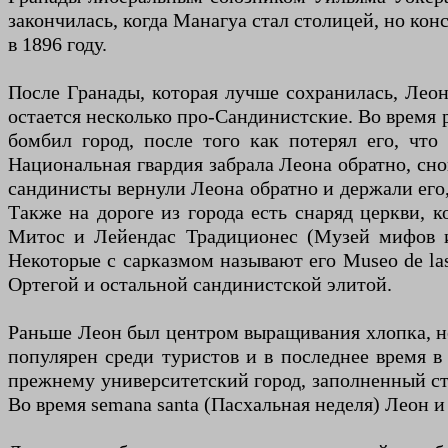
закончилась, когда Манагуа стал столицей, но ко
в 1896 году.
После Гранады, которая лучше сохранилась, Лео
остается несколько про-Сандинистские. Во время 
бомбил город, после того как потерял его, чт
Национальная гвардия забрала Леона обратно, снов
сандинисты вернули Леона обратно и держали его,
Также на дороге из города есть снаряд церкви, 
Митос и Лейендас Традиционес (Музей мифов и 
Некоторые с сарказмом называют его Museo de la
Ортегой и остальной сандинистской элитой.
Раньше Леон был центром выращивания хлопка, но
популярен среди туристов и в последнее время в
прежнему университетский город, заполненный сту
Во время semana santa (Пасхальная неделя) Леон