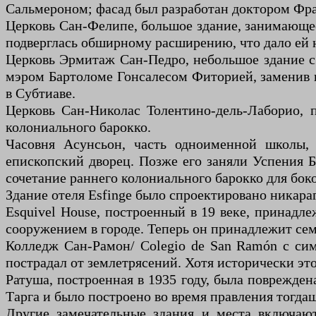
Сальмероном; фасад был разработан доктором Фр
Церковь Сан-Фелипе, большое здание, занимающее 
подверглась обширному расширению, что дало ей н
Церковь Эрмитаж Сан-Педро, небольшое здание с
мэром Бартоломе Гонсалесом Фиторией, заменив 
в Субтиаве.
Церковь Сан-Николас Толентино-дель-Лаборио, п
колониального барокко.
Часовня Асунсьон, часть одноименной школы, 
епископский дворец. Позже его заняли Успения Б
сочетание раннего колониального барокко для бок
Здание отеля Esfinge было спроектировано никар
Esquivel House, построенный в 19 веке, принад
сооружением в городе. Теперь он принадлежит сем
Колледж Сан-Рамон/ Colegio de San Ramón с сим
пострадал от землетрясений. Хотя исторически эт
Ратуша, построенная в 1935 году, была поврежден
Тарга и было построено во время правления тогда
Другие замечательные здания и места включают