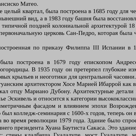
ансиско Матео.
целый квартал, была построена в 1685 году для ч
ынешний вид, а в 1983 году башня была восстановл
 типичной поздней колониальной архитектурой 18 
первоначальную церковь Сан-Педро, которая была 
остроенная по приказу Филиппа III Испании в 1
была построена в 1679 году епископом Андресо
огородицы. В 1935 году он претерпел глубокие и
овых крыльев и неоготики для центральной часовни.
агуанским архитектором Хосе Марией Ибаррой как 
лежал отцу Мариано Дубону. Архитектурные детали
ье Эскивель и относится к категории высококлассн
метричным фасадом и влиянием эпохи Возрождени
о был колледж-семинария с 1600-х годов, теперь он
а во время революции 1979 года. Здание было спр
шнего президента Хуана Баутиста Сакаса. Это здани
: стены кладбища Гуадалупе, мост Гуадалупе, м