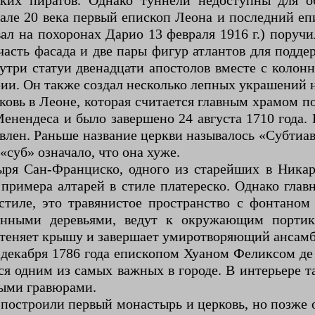
ских пиратов. Однако туннели недоступны для о
але 20 века первый епископ Леона и последний е
вал на похоронах Дарио 13 февраля 1916 г.) поруч
часть фасада и две пары фигур атлантов для подд
три статуи двенадцати апостолов вместе с колон
и. Он также создал несколько лепных украшений н
овь в Леоне, которая считается главным храмом по
енендеса и было завершено 24 августа 1710 года. 
овлен. Раньше название церкви называлось «Субти
«суб» означало, что она хуже.
ря Сан-Франциско, одного из старейших в Никар
примера алтарей в стиле платереско. Однако главн
иле, это травянистое пространство с фонтаном 
нными деревьями, ведут к окружающим портик
атеняет крышу и завершает умиротворяющий ансамб
 5 декабря 1786 года епископом Хуаном Феликсом д
ся одним из самых важных в городе. В интерьере т
ными гравюрами.
 построили первый монастырь и церковь, но позже 