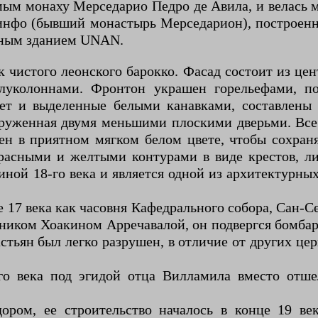
мым монаху Мерседарио Педро де Авила, и велась 
инфо (бывший монастырь Мерседарион), построенн
вным зданием UNAN.
к чистого леонского барокко. Фасад состоит из це
олуколоннами. Фронтон украшен горельефами, п
ет и выделенные белыми канавками, составлены
окруженная двумя меньшими плоскими дверьми. Вс
 в приятном мягком белом цвете, чтобы сохранят
красными и желтыми контурами в виде крестов, л
иной 18-го века и является одной из архитектурн
 17 века как часовня Кафедрального собора, Сан-
вником Хоакином Арречавалой, он подвергся бомба
тьян был легко разрушен, в отличие от других це
-го века под эгидой отца Вилламила вместо отше
ром, ее строительство началось в конце 19 ве