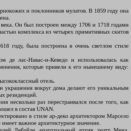
ернокожих и поклонников мулатов. В 1859 году она
ена.
века. Он был построен между 1706 и 1718 годами
частью комплекса из четырех примитивных скитов
618 году, была построена в очень светлом стиле
м де лас-Навас-и-Кеведо и использовалась как
зменения, которые привели к его нынешнему виду:
высококлассный отель.
 и украшения вокруг дома делают его уникальным
ых резиденций.
я несколько раз перестраивался после того, как
 вошел в состав UNAN.
оектировано в стиле ар-деко архитектором Марсело
е имеет важное архитектурное значение.
узей Дебайле, епархиальный архив, театр Мена,