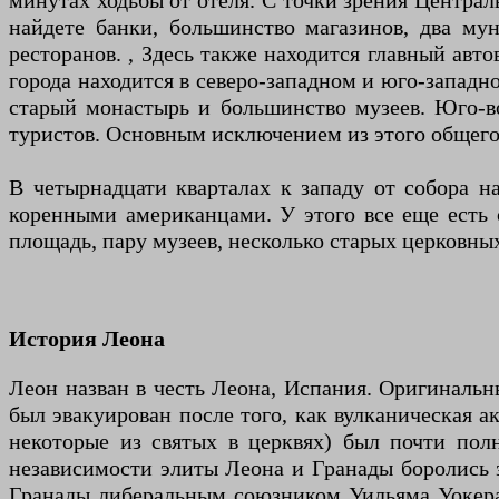
минутах ходьбы от отеля. С точки зрения Централ
найдете банки, большинство магазинов, два му
ресторанов. , Здесь также находится главный авт
города находится в северо-западном и юго-западно
старый монастырь и большинство музеев. Юго-во
туристов. Основным исключением из этого общего п
В четырнадцати кварталах к западу от собора н
коренными американцами. У этого все еще есть 
площадь, пару музеев, несколько старых церковны
История Леона
Леон назван в честь Леона, Испания. Оригинальн
был эвакуирован после того, как вулканическая а
некоторые из святых в церквях) был почти пол
независимости элиты Леона и Гранады боролись з
Гранады либеральным союзником Уильяма Уокера 