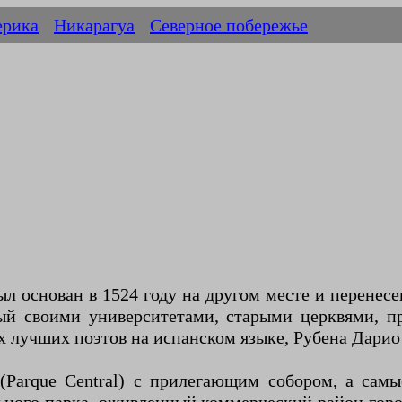
ерика
Никарагуа
Северное побережье
л основан в 1524 году на другом месте и перенес
ный своими университетами, старыми церквями, 
х лучших поэтов на испанском языке, Рубена Дарио
(Parque Central) с прилегающим собором, а самы