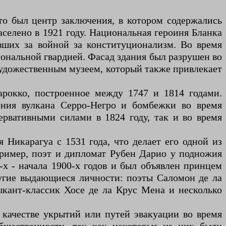
то был центр заключения, в котором содержались
аселено в 1921 году. Национальная героиня Бланка
вших за войной за конституционализм. Во время
ональной гвардией. Фасад здания был разрушен во
художественным музеем, который также привлекает
арокко, построенное между 1747 и 1814 годами.
ения вулкана Серро-Негро и бомбежки во время
ервативными силами в 1824 году, так и во время
Никарагуа с 1531 года, что делает его одной из
ример, поэт и дипломат Рубен Дарио у подножия
х - начала 1900-х годов и был объявлен принцем
угие выдающиеся личности: поэты Саломон де ла
ыкант-классик Хосе де ла Крус Мена и несколько
 качестве укрытий или путей эвакуации во время