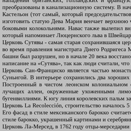
нападений британских, голландских и француз
преобразованы в канализационную систему. В нач
Кастельон (тот самый, который председательство
изготовить статую Дева Мария венчает верхнюю 
боковыми колокольнями. Навас также вылепил вну
который напоминает Люцернского льва в Швейцари
Церковь Сутявы - самая старая сохранившаяся церк
во время правления магистрата Диего Родригеса М
башни был разрушен, но в начале 20 века восстан
написание на «Сутява», так как люди считали, что 
Церковь Сан-Франциско является частью монасты
Суньигой. В интерьере сохранились два хороших 
Построенный в чистом леонском колониальном ст
лучащих аллеи, окруженные ухоженными лимо
бугенвиллиями. К югу линия королевских пальм з
Церковь La Recolección, строительство началось
Его фасад в стиле мексиканского барокко считает
стиле барокко, украшенный картинами и серебря
Церковь Ла-Мерсед, в 1762 году отцы-мерседарии