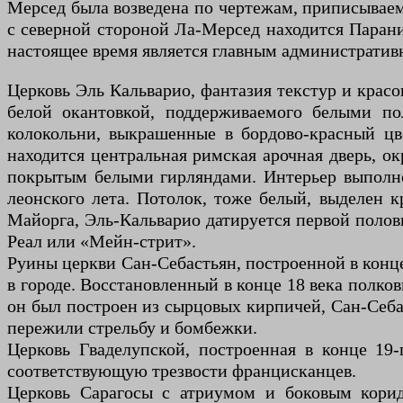
Мерсед была возведена по чертежам, приписывае
с северной стороной Ла-Мерсед находится Паран
настоящее время является главным администрати
Церковь Эль Кальварио, фантазия текстур и красо
белой окантовкой, поддерживаемого белыми п
колокольни, выкрашенные в бордово-красный цв
находится центральная римская арочная дверь, 
покрытым белыми гирляндами. Интерьер выполнен
леонского лета. Потолок, тоже белый, выделен 
Майорга, Эль-Кальварио датируется первой полов
Реал или «Мейн-стрит».
Руины церкви Сан-Себастьян, построенной в конце
в городе. Восстановленный в конце 18 века полко
он был построен из сырцовых кирпичей, Сан-Себас
пережили стрельбу и бомбежки.
Церковь Гваделупской, построенная в конце 19
соответствующую трезвости францисканцев.
Церковь Сарагосы с атриумом и боковым коридо