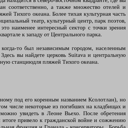
а находится в северо-восточном квадранте, где вы
ан соответственно, а также множество отелей и
яжей Тихого океана. Более тихая культурная часть
ниципальный театр, культурный центр, парк поэтов,
 это наименее интересный сектор с точки зрения
вартале к западу от Центрального парка.
и когда-то был независимым городом, населенным
Здесь вы найдете церковь Suitava и центральную
ую станцию ​​для пляжей Тихого океана.
тному под его коренным названием Ксолотлан), но
в том числе некоторые из погибших на кладбищах и
 можно увидеть в Леоне Вьехо. После обретения
ом итоге привело к гражданской войне и сожжению
ьная фракция и Гранада - консерваторы , Борьба