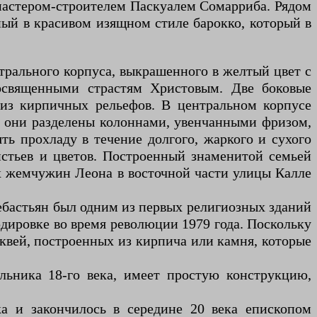
мастером-строителем Паскуалем Сомарриба. Рядом
ый в красивом изящном стиле барокко, который в
нтрального корпуса, выкрашенного в желтый цвет с
освященными страстям Христовым. Две боковые
 из кирпичных рельефов. В центральном корпусе
е они разделены колоннами, увенчанными фризом,
ь прохладу в течение долгого, жаркого и сухого
истьев и цветов. Построенный знаменитой семьей
ых жемчужин Леона в восточной части улицы Калле
Себастьян был одним из первых религиозных зданий
рдировке во время революции 1979 года. Поскольку
рквей, построенных из кирпича или камня, которые
льника 18-го века, имеет простую конструкцию,
ка и закончилось в середине 20 века епископом