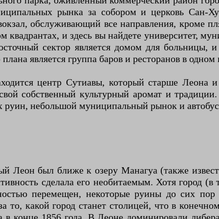
ьного парка, оживленный коммерческий район город
ниципальных рынка за собором и церковь Сан-Ху
овокзал, обслуживающий все направления, кроме пл
м квадрантах, и здесь вы найдете университет, му
сточный сектор является домом для больницы, и
лана является группа баров и ресторанов в одном к
аходится центр Сутиавы, который старше Леона 
свой собственный культурный аромат и традиции. 
х руин, небольшой муниципальный рынок и автобусн
ый Леон был ближе к озеру Манагуа (также извес
ктивность сделала его необитаемым. Хотя город (
ностью перемещен, некоторые руины до сих пор
а то, какой город станет столицей, что в конечн
в конце 1856 года. В Леоне доминировали либерал