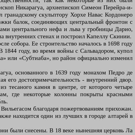
бщественности, так как некоторые из них были
пископ Никарагуа, архиепископ Симеон Перейра-и-
ил гранадскому скульптору Хорхе Навас Кордонеро
ержки балок, соединяющих центральный фронтон с
нами центрального нефа и льва у гробницы Дарио,
а внутренних стенах и построил Капеллу Скинии.
сле собора. Ее строительство началось в 1698 году
В 1844 году, во время войны с Сальвадором, купол
ава» или «Субтиаба», но район официально изменил
агуа, основанного в 1639 году монахом Педро де
ая его достопримечательность - внутренний двор.
из тесаного камня в центре, от которого четыре
ам, где некоторые колонны покрыты красными
ль.
е Вильегасом благодаря пожертвованиям прихожан.
акже находится один из лучших в городе алтарей в
они были снесены. В 18 веке нынешняя церковь Ла