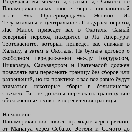
Гондураса вы можете добраться до Сомото по
Панамериканскому шоссе через пограничный
пост Эль Фратернидад/Эль Эспино. Из
Тегусигальпы и центрального Гондураса переход
Лас Манос приведет вас в Окоталь. Самый
северный переход находится в Ла Апертура/
Теотекасинте, который приведет вас сначала в
Халапу, а затем в Окоталь. На бумаге договор о
свободном передвижении между Гондурасом,
Никарагуа, Сальвадором и Гватемалой должен
позволять вам пересекать границу без сборов или
разрешений, но на практике с вас все равно будут
взиматься некоторые сборы в большинстве
случаев. Вы не должны пересекать границу вне
обозначенных пунктов пересечения границы.
На машине
Панамериканское шоссе проходит через регион,
от Манагуа через Себако, Эстели и Сомото до