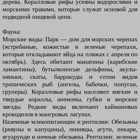
дерева. Коралловые рифы усеяны водорослями и
морскими травами, которые служат основой для
подводной пищевой цепи.
Фауна:
Морские виды: Парк — дом для морских черепах
(ястребиные, кожистые и зеленые черепахи,
которые откладывают яйца на пляжах с апреля по
октябрь). Здесь обитают манатины (карибские
ламантины), бутылконосые дельфины, акулы-
няньки, скаты, барракуды и сотни видов
тропических рыб (ангелы, бабочки, попугаи,
груперы). Коралловые рифы населяют мягкие и
твердые кораллы, анемоны, губки и морские
звезды. Редкие виды включают каймановых
крокодилов в мангровых лагунах.
Наземные млекопитающие и рептилии: Обезьяны
(ревуны и капуцины), ленивцы, агути, пекари,
ягуарунди и ночные обезьяны. Рептилии: зеленые