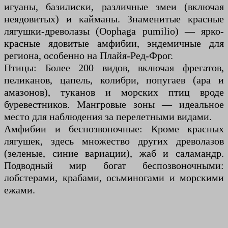
игуаны, базилиски, различные змеи (включая
неядовитых) и кайманы. Знаменитые красные
лягушки-древолазы (Oophaga pumilio) — ярко-
красные ядовитые амфибии, эндемичные для
региона, особенно на Плайя-Ред-Фрог.
Птицы: Более 200 видов, включая фрегатов,
пеликанов, цапель, колибри, попугаев (ара и
амазонов), туканов и морских птиц вроде
буревестников. Мангровые зоны — идеальное
место для наблюдения за перелетными видами.
Амфибии и беспозвоночные: Кроме красных
лягушек, здесь множество других древолазов
(зеленые, синие вариации), жаб и саламандр.
Подводный мир богат беспозвоночными:
лобстерами, крабами, осьминогами и морскими
ежами.