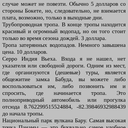
случае может не повезти. Обычно 5 долларов со
стороны Бокете, но, следовательно, не взимается
плата, возможно, только в выходные дни.
Трубопроводная тропа. В конце тропы находится
красивый и огромный водопад, но он того стоит
только во время сезона дождей. 3 доллара.
Тропа затерянных водопадов. Немного завышена
цена. 10 долларов.
Серро Индия Вьеха. Входа я не нашел, нет
указателя или свободной дороги. Одним из мест,
где организуются (дешевые) туры, является
общежитие замка Бабуда, вы можете либо
воспользоваться им, либо позвонить им и
спросить, где начинается тропа. Это
полноприводный автомобиль или прогулка
отсюда 8.762299515524884, -82.39846932988439
до начала тропы.
Национальный парк вулкана Бару. Самая высокая
точка Панамы — это буквально самое удобное