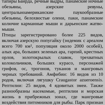
тапиры Байрда, речные выдры, панамские ночные
обезьяны, азерские ревуны,
центральноамериканские паукообразные
обезьяны, белохвостые олени, паки, панамские
колючие карманные мыши и дарьенские жатво-
мыши.
Птицы зарегистрировано более 225 видов,
включая азерскую попугайку (эндемик с ареалом
всего 700 км², популяция около 2000 особей),
алых ара, больших зеленых ара, гарпий, крестных
орлов, золотокрылых славок, трехватных
колокольчиков, больших курасо, персонажей
грифов, ос, трогонов, туканов и мангровых
черных требований. Амфибии: 16 видов из 10
родов, включая лягушку Craugastor azueroensis.
Рептилии: 25 видов, 4 ядовитых змеи. Также
разнообразны насекомые, рептилии и морская
жизнь в прибрежных зонах, где мангровые
воздействия питомников для рыбы. Парк признан