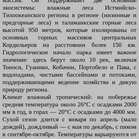
массив. Он поддерживает две основные
экосистемы: влажные леса Истмийско-
Тихоокеанского региона в регионе (низинные и
предгорные леса) и таламанкские горные леса
высотой 950 метров, которые изолированы от
основных горных массивов центральных
Кордильеров на расстоянии более 150 км.
Гидрологическое начало парка имеет важное
значение: здесь берут около 10 рек, включая
Тоноси, Гуанико, Кобачон, Портобело и Пава, с
водопадами, чистыми бассейнами и потоками,
поддерживающими ведение хозяйства и дикую
природу региона.
Климат влажный тропический: на побережье
средняя температура около 26°C с осадками 2000
мм в год, в горах — 20°C с осадками до 4000 мм.
Сухой сезон длится с января по апрель (мало
дождей), дождливый — с мая по декабрь, с пиком
в сентябре-октябре. Температуры варьируются от