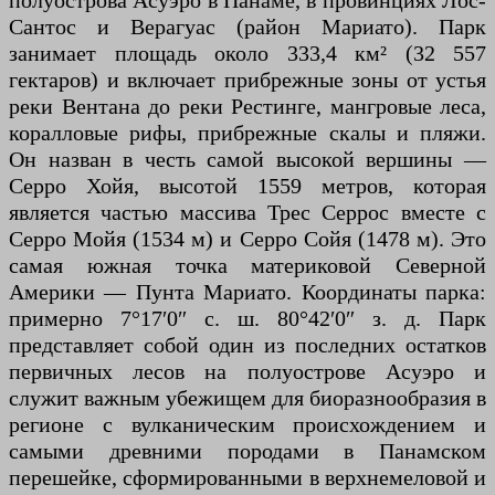
полуострова Асуэро в Панаме, в провинциях Лос-
Сантос и Верагуас (район Мариато). Парк
занимает площадь около 333,4 км² (32 557
гектаров) и включает прибрежные зоны от устья
реки Вентана до реки Рестинге, мангровые леса,
коралловые рифы, прибрежные скалы и пляжи.
Он назван в честь самой высокой вершины —
Серро Хойя, высотой 1559 метров, которая
является частью массива Трес Серрос вместе с
Серро Мойя (1534 м) и Серро Сойя (1478 м). Это
самая южная точка материковой Северной
Америки — Пунта Мариато. Координаты парка:
примерно 7°17′0″ с. ш. 80°42′0″ з. д. Парк
представляет собой один из последних остатков
первичных лесов на полуострове Асуэро и
служит важным убежищем для биоразнообразия в
регионе с вулканическим происхождением и
самыми древними породами в Панамском
перешейке, сформированными в верхнемеловой и