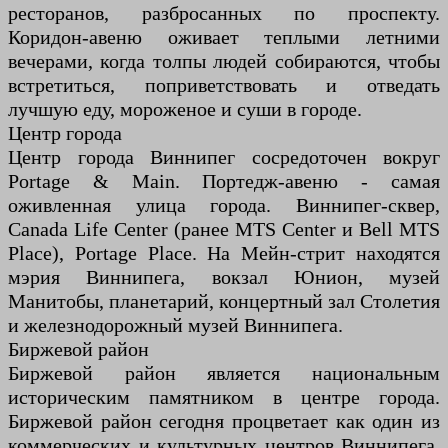
ресторанов, разбросанных по проспекту.
Коридон-авеню оживает теплыми летними
вечерами, когда толпы людей собираются, чтобы
встретиться, поприветствовать и отведать
лучшую еду, мороженое и суши в городе.
Центр города
Центр города Виннипег сосредоточен вокруг
Portage & Main. Портедж-авеню - самая
оживленная улица города. Виннипег-сквер,
Canada Life Center (ранее MTS Center и Bell MTS
Place), Portage Place. На Мейн-стрит находятся
мэрия Виннипега, вокзал Юнион, музей
Манитобы, планетарий, концертный зал Столетия
и железнодорожный музей Виннипега.
Биржевой район
Биржевой район является национальным
историческим памятником в центре города.
Биржевой район сегодня процветает как один из
коммерческих и культурных центров Виннипега.