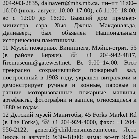
204-943-2835, dalnavert@mhs.mb.ca. пн–пт 11:00–
16:00 (июль–август: 10:00–17:00), сб 11:00–18:00,
вс с 12:00 до 16:00. Бывший дом премьер-
министра сэра Хью Джона Макдональда,
Далнаверт, был объявлен Национальным
историческим памятником.
11 Музей пожарных Виннипега, Мэйпл-стрит, 56
(в районе Биржи), ☏ +1 204-942-4817,
firemuseum@gatewest.net. Вс 9:00–14:00. Этот
прекрасно сохранившийся пожарный зал,
построенный в 1903 году, украшен витражами и
демонстрирует ручные и конные, паровые и
ранние моторизованные пожарные машины,
артефакты, фотографии и записи, относящиеся к
1880-м годам.
12 Детский музей Манитобы, 45 Forks Market Rd
(в The Forks), ☏ +1 204-924-4000, факс: +1 204-
956-2122, general@childrensmuseum.com. Лето
(июль и август): 9:30–18:00; зима: вс–чт 9:30–