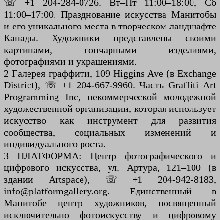
☏ +1 204-284-0726. Вт–Пт 11:00–18:00, Сб
11:00–17:00. Празднование искусства Манитобы
и его уникального места в творческом ландшафте
Канады. Художники представлены своими
картинами, гончарными изделиями,
фотографиями и украшениями.
2 Галерея граффити, 109 Higgins Ave (в Exchange
District), ☏ +1 204-667-9960. Часть Graffiti Art
Programming Inc, некоммерческой молодежной
художественной организации, которая использует
искусство как инструмент для развития
сообщества, социальных изменений и
индивидуального роста.
3 ПЛАТФОРМА: Центр фотографического и
цифрового искусства, ул. Артура, 121–100 (в
здании Artspace), ☏ +1 204-942-8183,
info@platformgallery.org. Единственный в
Манитобе центр художников, посвященный
исключительно фотоискусству и цифровому