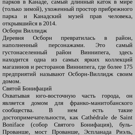
парков в Канаде, самый длинный каток в мире
(только зимой), ухоженный простор прибрежного
парка и Канадский музей прав человека,
открывшийся в 2014.
Осборн Виллидж
Деревня Осборн превратилась в район,
наполненный персонажами. Это самый
густонаселенный район Виннипега, здесь
находится одна из самых ярких коллекций
магазинов и ресторанов Виннипега, где более 175
предприятий называют Осборн-Виллидж своим
домом.
Святой Бонифаций
Охватывая юго-восточную часть города, он
является домом для франко-манитобанского
сообщества. В нем есть такие
достопримечательности, как Cathédrale de Saint
Boniface (собор Святого Бонифация), буль-
Прованше, мост Прованше, Эспланада Риэль,