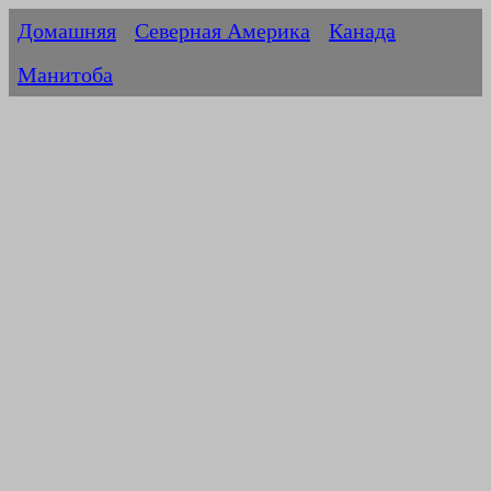
Домашняя
Северная Америка
Канада
Манитоба