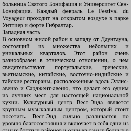
больница Святого Бонифация и Университет Сен-
Бонифация. Каждый февраль Le Festival du
Voyageur проходит на открытом воздухе в парке
Уиттиер и форте Гибралтар.
Западная часть
В основном жилой район к западу от Даунтауна,
состоящий из множества небольших и
уникальных кварталов. Этот район очень
разнообразен в этническом отношении, о чем
свидетельствуют португальские, греческие,
вьетнамские, китайские, восточно-индийские и
тайские рестораны, расположенные вдоль Эллис-
авеню и Сарджент-авеню, что делает его одним
из лучших мест для настоящей национальной
кухни. Культурный центр Вест-Энда является
крупным музыкальным центром, который стоит
посетить. Вест-Энд сильно различается по
уровню благосостояния и включает в себя одни из
самых богатых районов и одни из самых бедных в