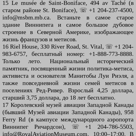
15 Le musée de Saint-Boniface, 494 av Taché (в
старом районе St. Boniface), ☏ +1 204-237-4500,
info@msbm.mb.ca. Встаньте в самое старое
здание Виннипега и самое большое дубовое
строение в Северной Америке, изображающее
жизнь французов и метисов.
16 Riel House, 330 River Road, St. Vital, ☏ +1 204-
983-6757, бесплатный номер: +1-888-773-8888.
Только лето. Национальный исторический
памятник, посвященный жизни политика-метиса,
активиста и основателя Манитобы Луи Риэля, а
также повседневной жизни семей метисов в
поселениях Ред-Ривер. Взрослый 4,25 доллара,
старший 3,75 доллара, до 18 лет бесплатно.
17 Королевский музей авиации Западной Канады
(бывший Музей авиации Западной Канады), 958
Ferry Rd (в кампусе международного аэропорта
Виннипег Ричардсон), ☏ +1 204-786-5503,
info@RoyalAviationMuseum.com. 10:00–17:00. В