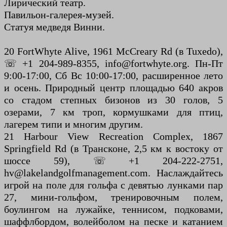
Лирический театр.
Павильон-галерея-музей.
Статуя медведя Винни.
20 FortWhyte Alive, 1961 McCreary Rd (в Tuxedo),
☏ +1 204-989-8355, info@fortwhyte.org. Пн-Пт
9:00-17:00, Сб Вс 10:00-17:00, расширенное лето
и осень. Природный центр площадью 640 акров
со стадом степных бизонов из 30 голов, 5
озерами, 7 км троп, кормушками для птиц,
лагерем типи и многим другим.
21 Harbour View Recreation Complex, 1867
Springfield Rd (в Трансконе, 2,5 км к востоку от
шоссе 59), ☏ +1 204-222-2751,
hv@lakelandgolfmanagement.com. Наслаждайтесь
игрой на поле для гольфа с девятью лунками пар
27, мини-гольфом, тренировочным полем,
боулингом на лужайке, теннисом, подковами,
шаффлбордом, волейболом на песке и катанием