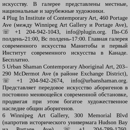
искусству. В галерее представлены местные,
национальные и зарубежные художники.
4 Plug In Institute of Contemporary Art, 460 Portage
Ave (между Winnipeg Art Gallery и Portage Ave),
☏ +1 204-942-1043, info@plugin.org. Пн-Сб
полдень-21:00, Вс полдень-17:00. Главная галерея
современного искусства Манитобы и первый
Институт современного искусства в Канаде.
Бесплатно.
5 Urban Shaman Contemporary Aboriginal Art, 203–
290 McDermot Ave (в районе Exchange District),
☏ +1 204-942-2674, info@urbanshaman.org.
Представляет передовое искусство аборигенов в
постоянно меняющейся современной обстановке,
продвигая при этом богатое художественное
наследие общин аборигенов.
6 Winnipeg Art Gallery, 300 Memorial Blvd
(напротив исторического универмага Hudson Bay
на Portage Ave), ☏ +1 204-789-1760,