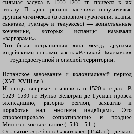
сильная засуха в 1000–1200 гг. привела к их
отказу. Позднее регион заселили полукочевые
группы чичимеков (в основном гуачичили, ксаны,
сакатэко, гуамаре и текуэксес) — воинственные
кочевники, которых испанцы называли
«варварами».
Это была пограничная зона между другими
индейскими знаками, часть «Великой Чичимеки»
— труднодоступной и опасной территории.
Испанское завоевание и колониальный период
(XVI–XVIII вв.)
Испанцы впервые появились в 1520-х годах. В
1529–1530 гг. Нуньо Бельтран де Гусман провел
экспедицию, разорив регион, захватив и
поработав над многими индейцами. Это
спровоцировало сопротивление и позднее
Миштонское восстание (1540–1541).
Открытие серебра в Сакатекасе (1546 г.) сделало