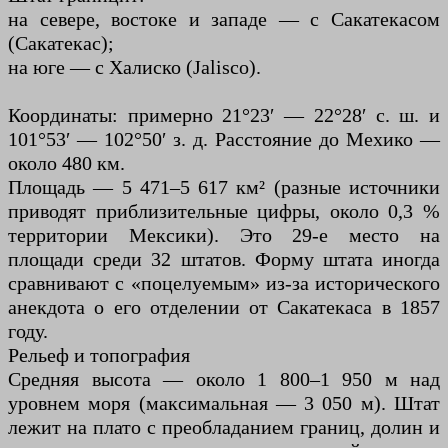
на севере, востоке и западе — с Сакатекасом
(Сакатекас);
на юге — с Халиско (Jalisco).
Координаты: примерно 21°23′ — 22°28′ с. ш. и
101°53′ — 102°50′ з. д. Расстояние до Мехико —
около 480 км.
Площадь — 5 471–5 617 км² (разные источники
приводят приблизительные цифры, около 0,3 %
территории Мексики). Это 29-е место на
площади среди 32 штатов. Форму штата иногда
сравнивают с «поцелуемым» из-за исторического
анекдота о его отделении от Сакатекаса в 1857
году.
Рельеф и топография
Средняя высота — около 1 800–1 950 м над
уровнем моря (максимальная — 3 050 м). Штат
лежит на плато с преобладанием границ, долин и