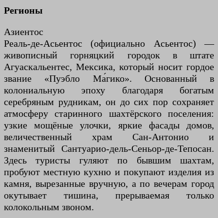
Регионы
Азиентос
Реаль-де-Асьентос (официально Асьентос) —
живописный горняцкий городок в штате
Агуаскальентес, Мексика, который носит гордое
звание «Пуэбло Ма́гико». Основанный в
колониальную эпоху благодаря богатым
серебряным рудникам, он до сих пор сохраняет
атмосферу старинного шахтёрского поселения:
узкие мощёные улочки, яркие фасады домов,
величественный храм Сан-Антонио и
знаменитый Сантуарио-дель-Сеньор-де-Тепосан.
Здесь туристы гуляют по бывшим шахтам,
пробуют местную кухню и покупают изделия из
камня, вырезанные вручную, а по вечерам город
окутывает тишина, прерываемая только
колокольным звоном.