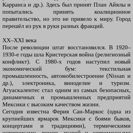
Карранса и др.). Здесь был принят План Айялы и
попытались принять коалиционное
правительство, но это не привело к миру. Город
перешёл из рук в руки разных фракций.
XX–XXI века
После революции штат восстановился. В 1920–
1930-е годы шла Кристерская война (религиозный
конфликт). С 1980-х годов наступил новый
экономический бум: текстильная
промышленность, автомобилестроение (Nissan и
др.), электроника, виноделие и туризм.
Агуаскалентес стал одним из самых безопасных,
динамичных и промышленных предприятий
Мексики с высоким качеством жизни.
Сегодня известна Ферия Сан-Маркос (одна из
крупнейших ярмарок Мексики с боями быков,
концертами и традициями), термическими
источниками, вином, гуавой и современными