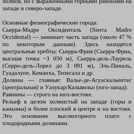
холмов, но с выраженными горными районами на
западе и северо-западе.
Основные физиографические города:
Сьерра-Мадре Оксиденталь (Sierra Madre
Occidental) — занимает часть запада (около 47 %
по некоторым данным). Здесь находятся
центральные хребты: Сьерра-Фрия (Сьерра-Фриа,
высшая точка ~3 050 м), Сьерра-дель-Лаурель
(Серро-дель-Лорел до 3 091 м), Эль-Пиналь,
Гуадалупе, Команха, Тепесала и др.
Долины — главные: Валье-де-Агуаскальентес
(центральная) и Уахукар/Кальвильо (юго-запад).
Равнины — строго на юго-востоке.
Рельеф в целом холмистый на западе (горы и
каньоны) и более плоский в центре и на востоке.
Это основание высокогорного плато с
плодородными долинами.