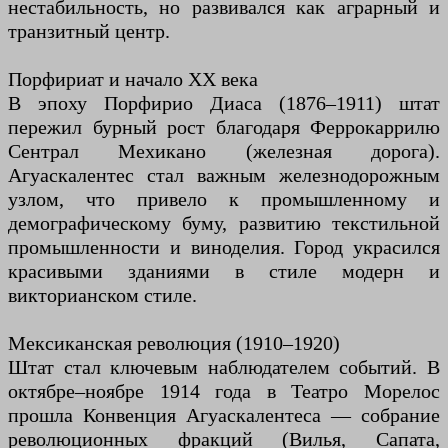
нестабильность, но развивался как аграрный и
транзитный центр.
Порфириат и начало XX века
В эпоху Порфирио Диаса (1876–1911) штат
пережил бурный рост благодаря Феррокаррилю
Сентрал Мехикано (железная дорога).
Агуаскалентес стал важным железнодорожным
узлом, что привело к промышленному и
демографическому буму, развитию текстильной
промышленности и виноделия. Город украсился
красивыми зданиями в стиле модерн и
викторианском стиле.
Мексиканская революция (1910–1920)
Штат стал ключевым наблюдателем событий. В
октябре–ноябре 1914 года в Театро Морелос
прошла Конвенция Агуаскалентеса — собрание
революционных фракций (Вилья, Сапата,