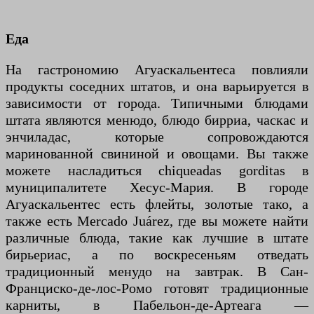
Еда
На гастрономию Агуаскальентеса повлияли
продукты соседних штатов, и она варьируется в
зависимости от города. Типичными блюдами
штата являются менюдо, блюдо бирриа, часкас и
энчиладас, которые сопровождаются
маринованной свининой и овощами. Вы также
можете насладиться chiqueadas gorditas в
муниципалитете Хесус-Мария. В городе
Агуаскальентес есть флейты, золотые тако, а
также есть Mercado Juárez, где вы можете найти
различные блюда, такие как лучшие в штате
бирьериас, а по воскресеньям отведать
традиционный менудо на завтрак. В Сан-
Франциско-де-лос-Ромо готовят традиционные
карниты, в Пабельон-де-Артеага —