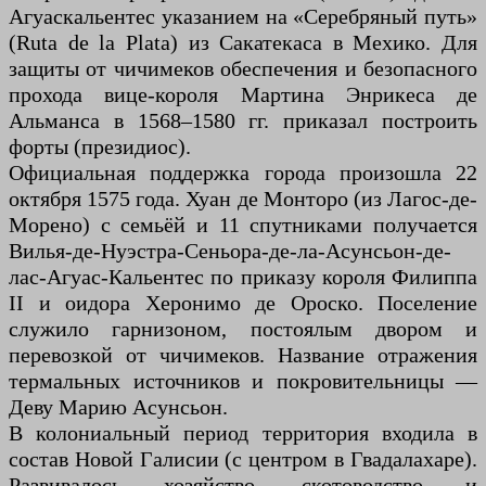
Агуаскальентес указанием на «Серебряный путь»
(Ruta de la Plata) из Сакатекаса в Мехико. Для
защиты от чичимеков обеспечения и безопасного
прохода вице-короля Мартина Энрикеса де
Альманса в 1568–1580 гг. приказал построить
форты (президиос).
Официальная поддержка города произошла 22
октября 1575 года. Хуан де Монторо (из Лагос-де-
Морено) с семьёй и 11 спутниками получается
Вилья-де-Нуэстра-Сеньора-де-ла-Асунсьон-де-
лас-Агуас-Кальентес по приказу короля Филиппа
II и оидора Херонимо де Ороско. Поселение
служило гарнизоном, постоялым двором и
перевозкой от чичимеков. Название отражения
термальных источников и покровительницы —
Деву Марию Асунсьон.
В колониальный период территория входила в
состав Новой Галисии (с центром в Гвадалахаре).
Развивалось хозяйство, скотоводство и