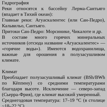
Гидрография
Реки относятся к бассейну Лерма-Сантьяго
(впадает в Тихий океан):
Главные реки: Агуаскалентес (или Сан-Педро),
Кальвильо, Сантьяго.
Притоки Сан-Педро: Морсинике, Чикалоте и др.
В составе много горячих минеральных
источников (отсюда название «Агуаскалентес» —
«горячие воды»). Имеются водохранилища,
важные для орошения в полузасушливом
климате.
Климат
Преобладает полузасушливый климат (BSh/BWh
по Кёппену) со средними температурами
благодаря высоте. Исключение — северо-запад
(Сьерра-Фрия), где климат высокий умеренный.
Среднегодовая температура: 17–19 °C (в столице
~18–22 °C).