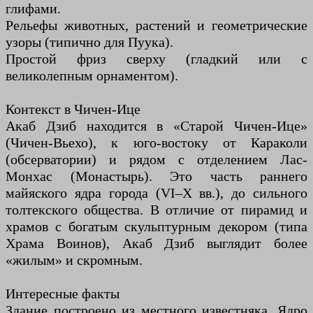
глифами.
Рельефы животных, растений и геометрические
узоры (типично для Пуука).
Простой фриз сверху (гладкий или с
великолепным орнаментом).
Контекст в Чичен-Ице
Акаб Дзиб находится в «Старой Чичен-Ице»
(Чичен-Вьехо), к юго-востоку от Караколи
(обсерватории) и рядом с отделением Лас-
Монхас (Монастырь). Это часть раннего
майяского ядра города (VI–X вв.), до сильного
толтекского общества. В отличие от пирамид и
храмов с богатым скульптурным декором (типа
Храма Воинов), Акаб Дзиб выглядит более
«жилым» и скромным.
Интересные факты
Здание построено из местного известняка. Ядро