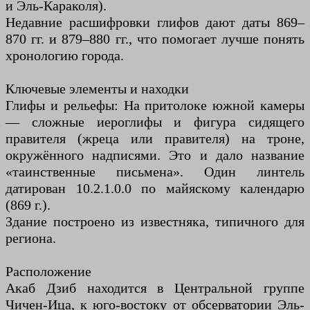
и Эль-Караколя).
Недавние расшифровки глифов дают даты 869–
870 гг. и 879–880 гг., что помогает лучше понять
хронологию города.
Ключевые элементы и находки
Глифы и рельефы: На притолоке южной камеры
— сложные иероглифы и фигура сидящего
правителя (жреца или правителя) на троне,
окружённого надписями. Это и дало название
«таинственные письмена». Один линтель
датирован 10.2.1.0.0 по майяскому календарю
(869 г.).
Здание построено из известняка, типичного для
региона.
Расположение
Акаб Дзиб находится в Центральной группе
Чичен-Ица, к юго-востоку от обсерватории Эль-