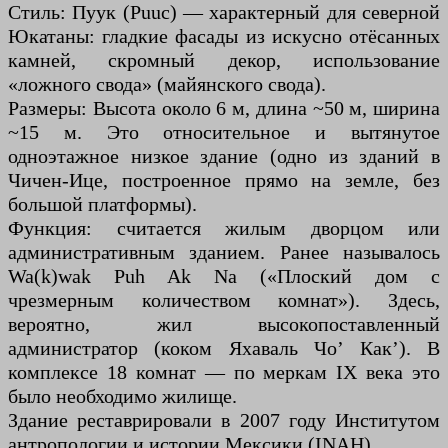
Стиль: Пуук (Puuc) — характерный для северной
Юкатаны: гладкие фасады из искусно отёсанных
камней, скромный декор, использование
«ложного свода» (майянского свода).
Размеры: Высота около 6 м, длина ~50 м, ширина
~15 м. Это относительное и вытянутое
одноэтажное низкое здание (одно из зданий в
Чичен-Ице, построенное прямо на земле, без
большой платформы).
Функция: считается жилым дворцом или
административным зданием. Ранее называлось
Wa(k)wak Puh Ak Na («Плоский дом с
чрезмерным количеством комнат»). Здесь,
вероятно, жил высокопоставленный
администратор (коком Яхаваль Чо’ Как’). В
комплексе 18 комнат — по меркам IX века это
было необходимо жилище.
Здание реставрировали в 2007 году Институтом
антропологии и истории Мексики (INAH).