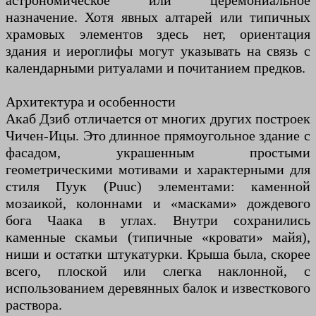
астрономическое или церемониальное
назначение. Хотя явных алтарей или типичных
храмовых элементов здесь нет, ориентация
здания и иероглифы могут указывать на связь с
календарными ритуалами и почитанием предков.
Архитектура и особенности
Акаб Дзиб отличается от многих других построек
Чичен-Ицы. Это длинное прямоугольное здание с
фасадом, украшенным простыми
геометрическими мотивами и характерными для
стиля Пуук (Puuc) элементами: каменной
мозаикой, колоннами и «масками» дождевого
бога Чаака в углах. Внутри сохранились
каменные скамьи (типичные «кровати» майя),
ниши и остатки штукатурки. Крыша была, скорее
всего, плоской или слегка наклонной, с
использованием деревянных балок и известкового
раствора.