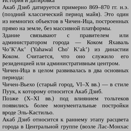
История и датировка
Акаб Дзиб датируется примерно 869–870 гг. н.э.
(поздний классический период майя). Это один
из немногих объектов в Чичен-Ица, построенных
прямо на земле, без массивной платформы.
Здание связывают с правителем или
администратором города — Коком Яхаваль
Чо’К’Ак’ (Yahawal Cho' K’ak’) из династии
Коком. Считается, что оно служило его
резиденцией или административным центром.
Чичен-Ица в целом развивалась в два основных
периода:
Чичен-Вьехо (старый город, VI–X вв.) — в стиле
Пуук, к которому относится Акаб Дзиб.
Позже (X–XI вв.) под влиянием тольтеков
появились более монументальные постройки
вроде Эль-Кастильо.
Акаб Дзиб относится к раннему этапу расцвета
города в Центральной группе (возле Лас-Монхас