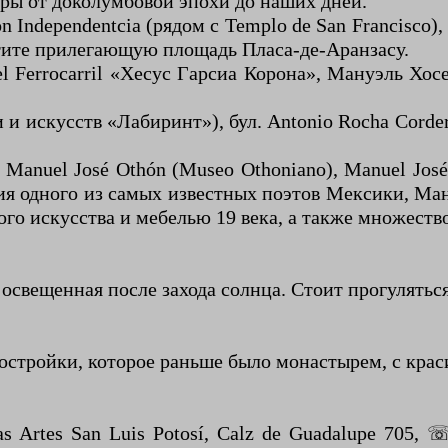
ры от доколумбовой эпохи до наших дней.
n Independentcia (рядом с Templo de San Francisco
тите прилегающую площадь Пласа-де-Аранзасу.
 Ferrocarril «Хесус Гарсиа Корона», Мануэль Хосе
 и искусств «Лабиринт»), бул. Antonio Rocha Cor
anuel José Othón (Museo Othoniano), Manuel José 
ния одного из самых известных поэтов Мексики, Ман
го искусства и мебелью 19 века, а также множеств
о освещенная после захода солнца. Стоит прогулятьс
а постройки, которое раньше было монастырем, с кр
as Artes San Luis Potosí, Calz de Guadalupe 705,