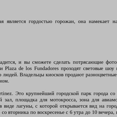
ая является гордостью горожан, она намекает н
 садится, и вы сможете сделать потрясающие фо
и Plaza de los Fundadores проходят световые шоу 
 людей. Владельцы киосков продают разноцветные 
мом.
artinez. Это крупнейший городской парк города со
ый зал, площадка для мотокросса, зона для авиа
в виде лагуны, с которой открывается вид на гор
 со вторника по воскресенье с 6 утра до 10 вечера,