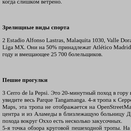
когда слишком ветрено.
Зрелищные виды спорта
2 Estadio Alfonso Lastras, Malaquita 1030, Valle 
Liga MX. Они на 50% принадлежат Atlético Madrid
году и вмещающее 25 700 болельщиков.
Пешие прогулки
3 Cerro de la Pepsi. Это 20-минутный поход в гор
увидите весь Parque Tangamanga. 4-я тропа к Сер
Maps, эта тропа не отображается на OpenStreetMa
центра и из Аламеды в близлежащую больницу Де
похода вокруг Oxxo есть несколько закусочных.
5-я точка обзора круговой пешеходной тропы. На 