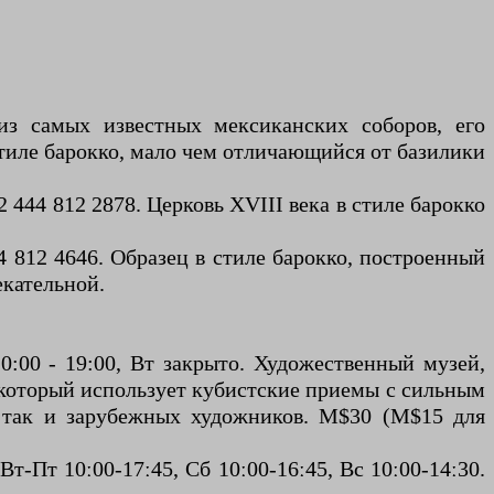
з самых известных мексиканских соборов, его
 стиле барокко, мало чем отличающийся от базилики
 444 812 2878. Церковь XVIII века в стиле барокко
4 812 4646. Образец в стиле барокко, построенный
екательной.
0:00 - 19:00, Вт закрыто. Художественный музей,
 который использует кубистские приемы с сильным
, так и зарубежных художников. M$30 (M$15 для
т-Пт 10ː00-17ː45, Сб 10ː00-16ː45, Вс 10ː00-14ː30.