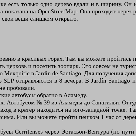
ке есть только одно дерево вдали и в ширину. Он 
а показана на OpenStreetMap. Она проходит через
е свои вещи слишком открыто.
еревню в красивых горах. Там вы можете пройтись п
ть церковь и посетить зоопарк. Это совсем не турис
до Mexquitic в Jardín de Santiago. Для получения д
 SLP отправляются в 8 вечера. В Jardín Santiago п
не пробовали.
ские автобусы обратно в Аламеду.
рах. Автобусом № 39 из Аламеды до Сапатильи. Оттуд
ход в кратер находится на юго-западной точке. Т
рисима. Или вы можете пройти пешком 1 час от дер
бусы Cerritenses через Эстасьон-Вентура (по пути 