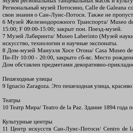
Музей региональных танцевальных масок и культу
Региональный музей Потосино, Calle de Galeana co
свои знания о Сан-Луис-Потоси. Также не пропус
6 Музей Железнодорожного Транспорта/ Museo del
15:00; F 09ː00-15ː00; закрыт пон. Поезд-музей.
7 Музей Лабиринта/ Museo Laberinto (Музей науки
искусство, технологии и научные экспонаты.
8 Дом-музей Мануэля Хосе Отона/ Casa Museo de M
Пн-Пт 10:00 - 20:00, закрыто сб-вс. Место рожде
Дом обставлен предметами декоративно-прикладно
Пешеходные улицы
9 Ignacio Zaragoza. Это пешеходная улица, красив
Театры
10 Театр Мира/ Teatro de la Paz. Здание 1894 год
Культурные центры
11 Центр искусств Сан-Луис-Потоси/ Centro de l