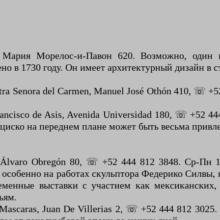
 Мария Морелос-и-Павон 620. Возможно, один и
ено в 1730 году. Он имеет архитектурный дизайн в
ra Senora del Carmen, Manuel José Othón 410, ☏ +52
ncisco de Asis, Avenida Universidad 180, ☏ +52 44
нциско на переднем плане может быть весьма привл
Álvaro Obregón 80, ☏ +52 444 812 3848. Ср-Пн 1
особенно на работах скульптора Федерико Силвы,
ременные выставки с участием как мексиканских
ьям.
scaras, Juan De Villerias 2, ☏ +52 444 812 3025. В