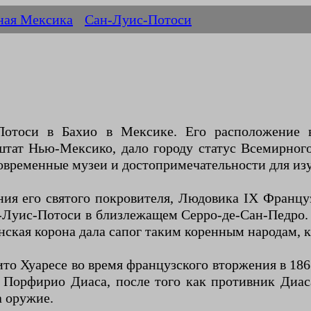
ная Мексика
Сан-Луис-Потоси
отоси в Бахио в Мексике. Его расположение вд
, штат Нью-Мексико, дало городу статус Всемирно
современные музеи и достопримечательности для из
ия его святого покровителя, Людовика IX Француз
-Луис-Потоси в близлежащем Серро-де-Сан-Педро.
нская корона дала сапог таким коренным народам, к
о Хуаресе во время французского вторжения в 1863 
а Порфирио Диаса, после того как противник Диа
а оружие.