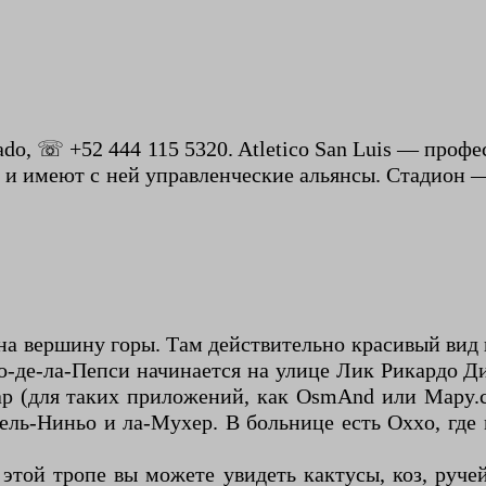
Dorado, ☏ +52 444 115 5320. Atletico San Luis — пр
 и имеют с ней управленческие альянсы. Стадион 
у на вершину горы. Там действительно красивый вид 
ро-де-ла-Пепси начинается на улице Лик Рикардо 
p (для таких приложений, как OsmAnd или Mapy.cz
ль-Ниньо и ла-Мухер. В больнице есть Oxxo, где 
этой тропе вы можете увидеть кактусы, коз, руче