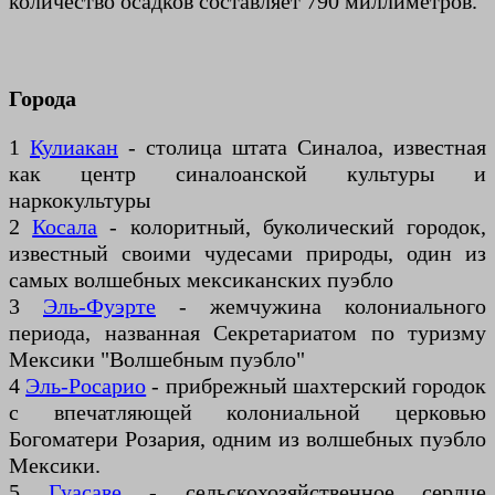
количество осадков составляет 790 миллиметров.
Города
1
Кулиакан
- столица штата Синалоа, известная
как центр синалоанской культуры и
наркокультуры
2
Косала
- колоритный, буколический городок,
известный своими чудесами природы, один из
самых волшебных мексиканских пуэбло
3
Эль-Фуэрте
- жемчужина колониального
периода, названная Секретариатом по туризму
Мексики "Волшебным пуэбло"
4
Эль-Росарио
- прибрежный шахтерский городок
с впечатляющей колониальной церковью
Богоматери Розария, одним из волшебных пуэбло
Мексики.
5
Гуасаве
- сельскохозяйственное сердце