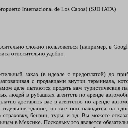
puerto Internacional de Los Cabos) (SJD IATA)
сительно сложно пользоваться (например, в Goog
виса относительно удобно.
ительный заказ (в идеале с предоплатой) до при
зговаривая с продавцами внутри терминала, кото
самом деле пытаются продать вам туристические п
х людей в рубашках агентств по аренде автомобиле
латно доставить вас в агентство по аренде автом
отдельное здание, но все они находятся на одн
 страховку, бензин, туры, и т.д. Вы можете отказа
льным в Мексике. Поскольку это является обязатель