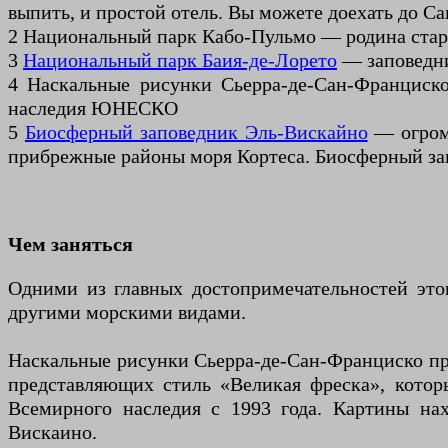
выпить, и простой отель. Вы можете доехать до Са
2 Национальный парк Кабо-Пульмо — родина стар
3
Национальный парк Баия-де-Лорето
— заповедни
4 Наскальные рисунки Сьерра-де-Сан-Франциско
наследия ЮНЕСКО
5
Биосферный заповедник Эль-Вискайно
— огромн
прибрежные районы моря Кортеса. Биосферный 
Чем заняться
Одними из главных достопримечательностей это
другими морскими видами.
Наскальные рисунки Сьерра-де-Сан-Франциско пр
представляющих стиль «Великая фреска», котор
Всемирного наследия с 1993 года. Картины нах
Вискаино.