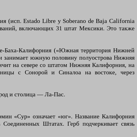
сп. Estado Libre y Soberano de Baja California
ований, включающих 31 штат Мексики. Это также
р-де-Баха-Калифорния («Южная территория Нижней
, и занимает южную половину полуострова Нижняя
ничит на севере со штатом Нижняя Калифорния, на
ницы с Сонорой и Синалоа на востоке, через
род и столица — Ла-Пас.
ермин «Сур» означает «юг». Название Калифорния
в Соединенных Штатах. Герб подчеркивает связь