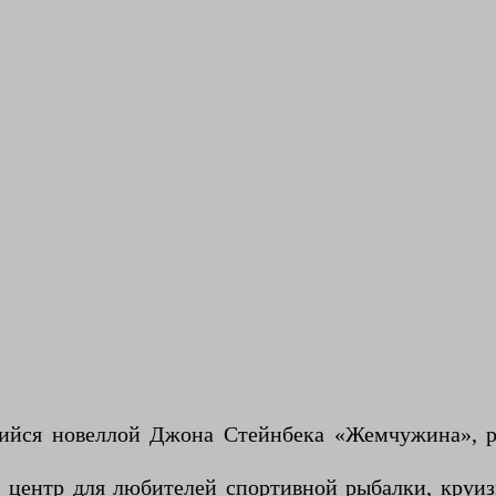
йся новеллой Джона Стейнбека «Жемчужина», ра
ентр для любителей спортивной рыбалки, круизн