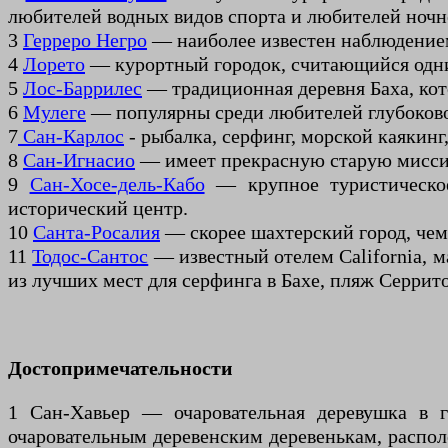
любителей водных видов спорта и любителей ночн
3
Герреро Негро
— наиболее известен наблюдением
4
Лорето
— курортный городок, считающийся одни
5
Лос-Баррилес
— традиционная деревня Баха, кот
6
Мулеге
— популярны среди любителей глубоково
7
Сан-Карлос
- рыбалка, серфинг, морской каякин
8
Сан-Игнасио
— имеет прекрасную старую миссию
9
Сан-Хосе-дель-Кабо
— крупное туристическое
исторический центр.
10
Санта-Росалия
— скорее шахтерский город, чем 
11
Тодос-Сантос
— известный отелем California, м
из лучших мест для серфинга в Бахе, пляж Серрито
Достопримечательности
1 Сан-Хавьер — очаровательная деревушка в 
очаровательным деревенским деревенькам, распол