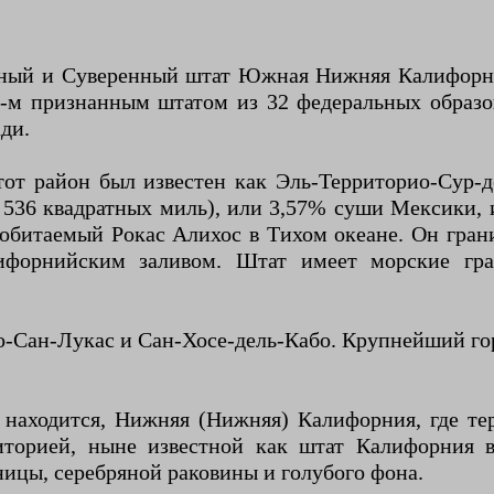
 и Суверенный штат Южная Нижняя Калифорния (и
31-м признанным штатом из 32 федеральных образ
ди.
этот район был известен как Эль-Территорио-Су
 536 квадратных миль), или 3,57% суши Мексики
еобитаемый Рокас Алихос в Тихом океане. Он гра
ифорнийским заливом. Штат имеет морские гра
о-Сан-Лукас и Сан-Хосе-дель-Кабо. Крупнейший го
н находится, Нижняя (Нижняя) Калифорния, где т
иторией, ныне известной как штат Калифорния 
ницы, серебряной раковины и голубого фона.