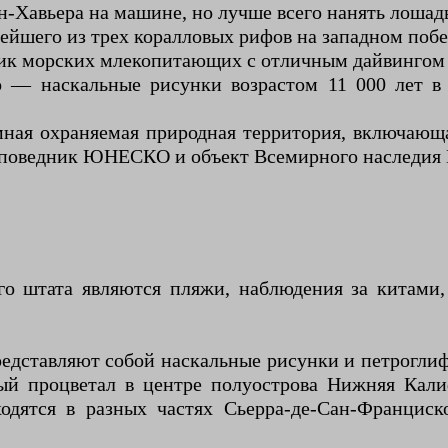
н-Хавьера на машине, но лучше всего нанять лошадь
ейшего из трех коралловых рифов на западном поб
к морских млекопитающих с отличным дайвингом 
 — наскальные рисунки возрастом 11 000 лет в
ая охраняемая природная территория, включающ
заповедник ЮНЕСКО и объект Всемирного наследи
го штата являются пляжи, наблюдения за китами
едставляют собой наскальные рисунки и петроглиф
ый процветал в центре полуострова Нижняя Кал
одятся в разных частях Сьерра-де-Сан-Франциск