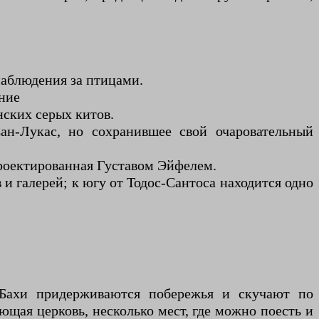
наблюдения за птицами.
ание
ских серых китов.
ан-Лукас, но сохранившее свой очаровательный
проектированная Густавом Эйфелем.
и галерей; к югу от Тодос-Сантоса находится одно
 Бахи придерживаются побережья и скучают по
щая церковь, несколько мест, где можно поесть и