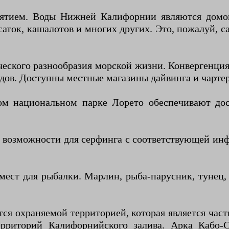
нятием. Воды Нижней Калифорнии являются домом
осаток, кашалотов и многих других. Это, пожалуй, 
ческого разнообразия морской жизни. Конвергенци
идов. Доступны местные магазины дайвинга и чарте
ом национальном парке Лорето обеспечивают до
 возможности для серфинга с соответствующей инф
мест для рыбалки. Марлин, рыба-парусник, тунец, 
тся охраняемой территорией, которая является ч
рриторий Калифорнийского залива. Арка Кабо-С