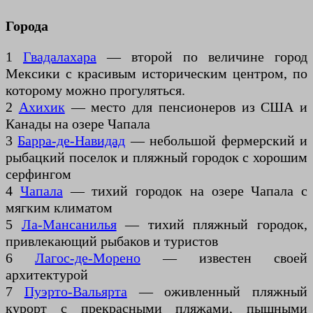
Города
1
Гвадалахара
— второй по величине город
Мексики с красивым историческим центром, по
которому можно прогуляться.
2
Ахихик
— место для пенсионеров из США и
Канады на озере Чапала
3
Барра-де-Навидад
— небольшой фермерский и
рыбацкий поселок и пляжный городок с хорошим
серфингом
4
Чапала
— тихий городок на озере Чапала с
мягким климатом
5
Ла-Мансанилья
— тихий пляжный городок,
привлекающий рыбаков и туристов
6
Лагос-де-Морено
— известен своей
архитектурой
7
Пуэрто-Вальярта
— оживленный пляжный
курорт с прекрасными пляжами, пышными