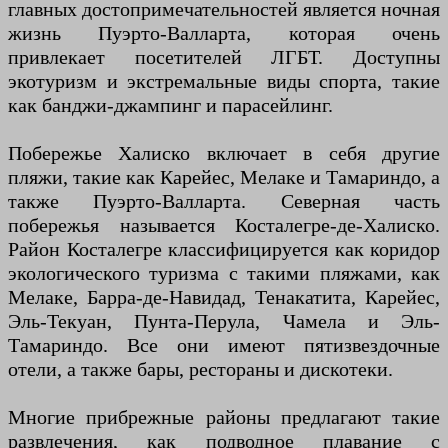
главных достопримечательностей является ночная
жизнь Пуэрто-Валларта, которая очень
привлекает посетителей ЛГБТ. Доступны
экотуризм и экстремальные виды спорта, такие
как банджи-джампинг и парасейлинг.
Побережье Халиско включает в себя другие
пляжи, такие как Карейес, Мелаке и Тамариндо, а
также Пуэрто-Валларта. Северная часть
побережья называется Косталегре-де-Халиско.
Район Косталегре классифицируется как коридор
экологического туризма с такими пляжами, как
Мелаке, Барра-де-Навидад, Тенакатита, Карейес,
Эль-Текуан, Пунта-Перула, Чамела и Эль-
Тамариндо. Все они имеют пятизвездочные
отели, а также бары, рестораны и дискотеки.
Многие прибрежные районы предлагают такие
развлечения, как подводное плавание с