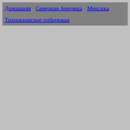
Домашняя
Северная Америка
Мексика
Тихоокеанское побережье