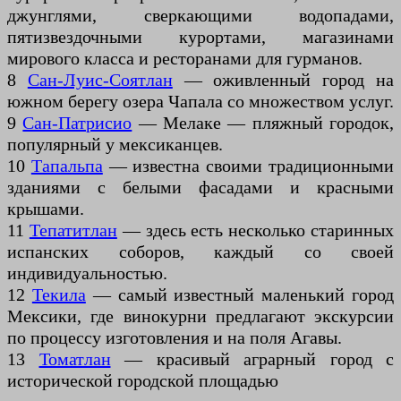
джунглями, сверкающими водопадами,
пятизвездочными курортами, магазинами
мирового класса и ресторанами для гурманов.
8
Сан-Луис-Соятлан
— оживленный город на
южном берегу озера Чапала со множеством услуг.
9
Сан-Патрисио
— Мелаке — пляжный городок,
популярный у мексиканцев.
10
Тапальпа
— известна своими традиционными
зданиями с белыми фасадами и красными
крышами.
11
Тепатитлан
— здесь есть несколько старинных
испанских соборов, каждый со своей
индивидуальностью.
12
Текила
— самый известный маленький город
Мексики, где винокурни предлагают экскурсии
по процессу изготовления и на поля Агавы.
13
Томатлан
— красивый аграрный город с
исторической городской площадью