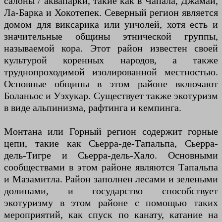
салоны / аквапарки, такие как в Чапала, Джамай,
Ла-Барка и Хокотепек. Северный регион является
домом для виксарика или уичолей, хотя есть и
значительные общины этнической группы,
называемой кора. Этот район известен своей
культурой коренных народов, а также
труднопроходимой изолированной местностью.
Основные общины в этом районе включают
Боланьос и Уэхукар. Существует также экотуризм
в виде альпинизма, рафтинга и кемпинга.
Монтана или Горный регион содержит горные
цепи, такие как Сьерра-де-Тапальпа, Сьерра-
дель-Тигре и Сьерра-дель-Хало. Основными
сообществами в этом районе являются Тапальпа
и Мазамитла. Район заполнен лесами и зелеными
долинами, и государство способствует
экотуризму в этом районе с помощью таких
мероприятий, как спуск по канату, катание на