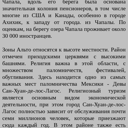
Чапала, вдоль его берега была основана
значительная колония пенсионеров, в том числе
многие из США и Канады, особенно в городе
Ахихик, к западу от города. из Чапалы. По
оценкам, на берегу озера Чапала проживает около
30 000 иностранцев.
Зоны Альто относятся к высоте местности. Район
отмечен приходскими церквями с высокими
башнями. Религия важна в этой области, с
множеством паломничеств, фестивалей,
обугливания. Здесь находится одно из самых
важных мест паломничества Мексики - Девы
Сан-Хуан-де-лос-Лагос. Религиозный туризм
является основным видом экономической
деятельности, при этом город Сан-Хуан-де-лос-
Лагос полностью зависит от обслуживания почти
семи миллионов человек, которые приезжают
сюда каждый год. В этом районе также есть