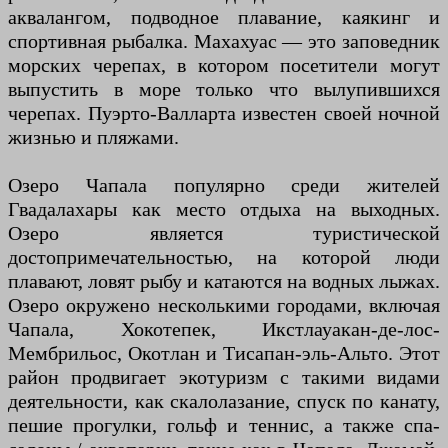
аквалангом, подводное плавание, каякинг и
спортивная рыбалка. Махахуас — это заповедник
морских черепах, в котором посетители могут
выпустить в море только что вылупившихся
черепах. Пуэрто-Валларта известен своей ночной
жизнью и пляжами.
Озеро Чапала популярно среди жителей
Гвадалахары как место отдыха на выходных.
Озеро является туристической
достопримечательностью, на которой люди
плавают, ловят рыбу и катаются на водных лыжах.
Озеро окружено несколькими городами, включая
Чапала, Хокотепек, Икстлауакан-де-лос-
Мембрильос, Окотлан и Тисапан-эль-Альто. Этот
район продвигает экотуризм с такими видами
деятельности, как скалолазание, спуск по канату,
пешие прогулки, гольф и теннис, а также спа-