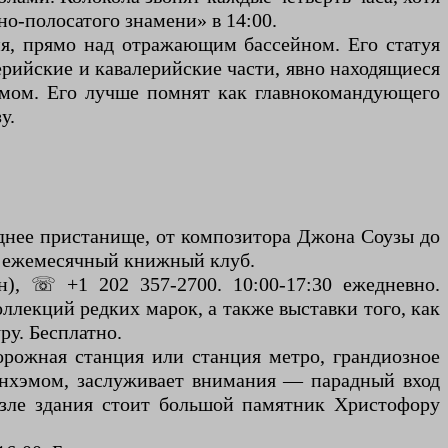
но-полосатого знамени» в 14:00.
ия, прямо над отражающим бассейном. Его статуя
ерийские и кавалерийские части, явно находящиеся
змом. Его лучше помнят как главнокомандующего
у.
еднее пристанище, от композитора Джона Соузы до
же ежемесячный книжный клуб.
н), ☏ +1 202 357-2700. 10:00-17:30 ежедневно.
лекций редких марок, а также выставки того, как
ру. Бесплатно.
орожная станция или станция метро, ​​грандиозное
рнхэмом, заслуживает внимания — парадный вход
озле здания стоит большой памятник Христофору