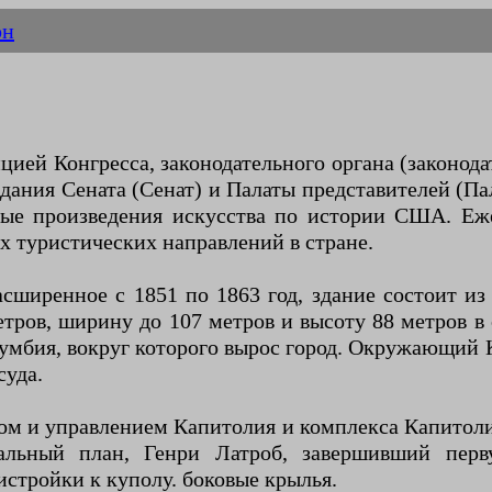
он
ией Конгресса, законодательного органа (законод
дания Сената (Сенат) и Палаты представителей (Па
ные произведения искусства по истории США. Еж
ых туристических направлений в стране.
асширенное с 1851 по 1863 год, здание состоит и
тров, ширину до 107 метров и высоту 88 метров в 
лумбия, вокруг которого вырос город. Окружающий
суда.
ом и управлением Капитолия и комплекса Капитол
альный план, Генри Латроб, завершивший перв
тройки к куполу. боковые крылья.