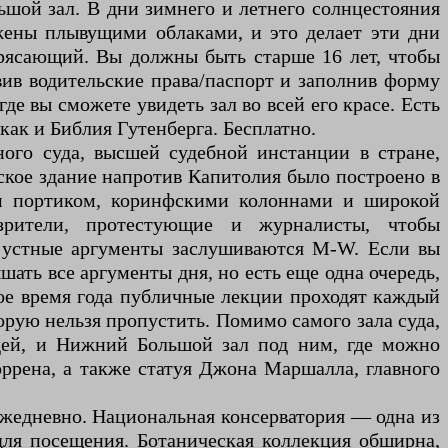
шой зал. В дни зимнего и летнего солнцестояния
жены плывущими облаками, и это делает эти дни
рясающий. Вы должны быть старше 16 лет, чтобы
вив водительские права/паспорт и заполнив форму
де вы сможете увидеть зал во всей его красе. Есть
ак и Библия Гутенберга. Бесплатно.
ного суда, высшей судебной инстанции в стране,
ское здание напротив Капитолия было построено в
им портиком, коринфскими колоннами и широкой
зрители, протестующие и журналисты, чтобы
ь, устные аргументы заслушиваются M-W. Если вы
ышать все аргументы дня, но есть еще одна очередь,
ьное время года публичные лекции проходят каждый
торую нельзя пропустить. Помимо самого зала суда,
дей, и Нижний Большой зал под ним, где можно
оррена, а также статуя Джона Маршалла, главного
 ежедневно. Национальная консерватория — одна из
для посещения. Ботаническая коллекция обширна,