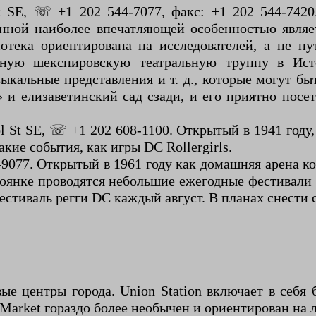
 SE, ☏ +1 202 544-7077, факс: +1 202 544-7420. 
енной наиболее впечатляющей особенностью являе
отека ориентирована на исследователей, а не п
пную шекспировскую театральную труппу в Ист-
ыкальные представления и т. д., которые могут 
 и елизаветинский сад сзади, и его приятно посе
 St SE, ☏ +1 202 608-1100. Открытый в 1941 году,
ие события, как игры DC Rollergirls.
-9077. Открытый в 1961 году как домашняя арена к
стоянке проводятся небольшие ежегодные фестивали
стиваль регги DC каждый август. В планах снести 
вые центры города. Union Station включает в себ
n Market гораздо более необычен и ориентирован на