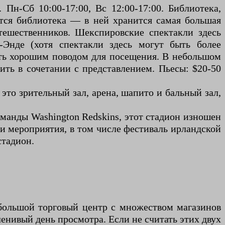
Пн-Сб 10:00-17:00, Вс 12:00-17:00. Библиотека,
тся библиотека — в ней хранится самая большая
утешественников. Шекспировские спектакли здесь
Энде (хотя спектакли здесь могут быть более
быть хорошим поводом для посещения. В небольшом
тить в сочетании с представлением. Пьесы: $20-50
 это зрительный зал, арена, шапито и бальный зал,
оманды Washington Redskins, этот стадион изношен
 и мероприятия, в том числе фестиваль ирландской
стадион.
я большой торговый центр с множеством магазинов
 ленивый день просмотра. Если не считать этих двух