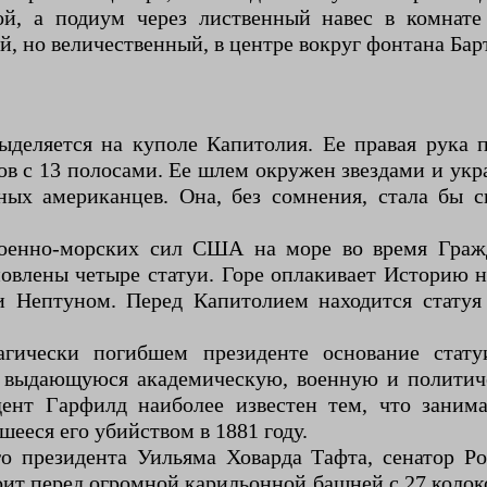
й, а подиум через лиственный навес в комнате
, но величественный, в центре вокруг фонтана Бар
ыделяется на куполе Капитолия. Ее правая рука п
 с 13 полосами. Ее шлем окружен звездами и укра
нных американцев. Она, без сомнения, стала бы
военно-морских сил США на море во время Гражд
овлены четыре статуи. Горе оплакивает Историю н
 Нептуном. Перед Капитолием находится статуя
агически погибшем президенте основание стату
о выдающуюся академическую, военную и политич
ент Гарфилд наиболее известен тем, что занима
шееся его убийством в 1881 году.
го президента Уильяма Ховарда Тафта, сенатор Р
т перед огромной карильонной башней с 27 колоко