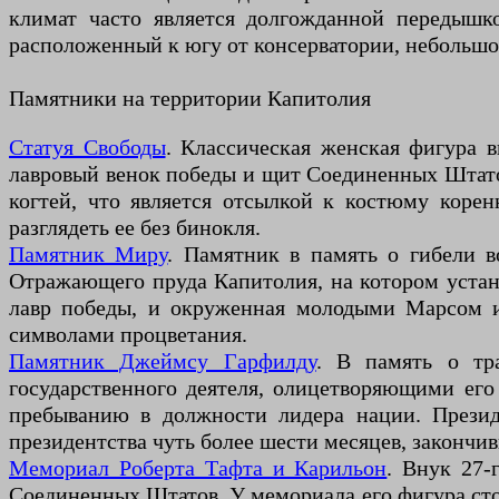
климат часто является долгожданной передышко
расположенный к югу от консерватории, небольшой
Памятники на территории Капитолия
Статуя Свободы
. Классическая женская фигура в
лавровый венок победы и щит Соединенных Штатов
когтей, что является отсылкой к костюму коре
разглядеть ее без бинокля.
Памятник Миру
. Памятник в память о гибели 
Отражающего пруда Капитолия, на котором устан
лавр победы, и окруженная молодыми Марсом и
символами процветания.
Памятник Джеймсу Гарфилду
. В память о тр
государственного деятеля, олицетворяющими ег
пребыванию в должности лидера нации. Презид
президентства чуть более шести месяцев, закончив
Мемориал Роберта Тафта и Карильон
. Внук 27-
Соединенных Штатов. У мемориала его фигура стои