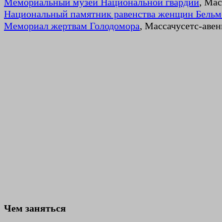
Мемориальный музей Национальной гвардии
, Мас
Национальный памятник равенства женщин Бельм
Мемориал жертвам Голодомора
, Массачусетс-авен
Чем заняться