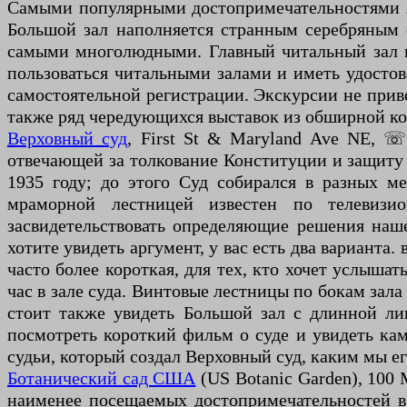
Самыми популярными достопримечательностями яв
Большой зал наполняется странным серебряным 
самыми многолюдными. Главный читальный зал и
пользоваться читальными залами и иметь удостов
самостоятельной регистрации. Экскурсии не привед
также ряд чередующихся выставок из обширной кол
Верховный суд
, First St & Maryland Ave NE, ☏
отвечающей за толкование Конституции и защиту 
1935 году; до этого Суд собирался в разных 
мраморной лестницей известен по телевизи
засвидетельствовать определяющие решения наше
хотите увидеть аргумент, у вас есть два варианта.
часто более короткая, для тех, кто хочет услыша
час в зале суда. Винтовые лестницы по бокам зала
стоит также увидеть Большой зал с длинной л
посмотреть короткий фильм о суде и увидеть кам
судьи, который создал Верховный суд, каким мы ег
Ботанический сад США
(US Botanic Garden), 100
наименее посещаемых достопримечательностей в 