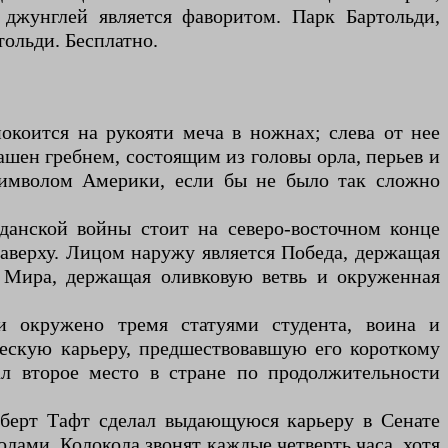
 джунглей является фаворитом. Парк Бартольди,
тольди. Бесплатно.
окоится на рукояти меча в ножнах; слева от нее
шен гребнем, состоящим из головы орла, перьев и
 символом Америки, если бы не было так сложно
анской войны стоит на северо-восточном конце
аверху. Лицом наружу является Победа, держащая
 Мира, держащая оливковую ветвь и окруженная
и окружено тремя статуями студента, воина и
ескую карьеру, предшествовавшую его короткому
л второе место в стране по продолжительности
оберт Тафт сделал выдающуюся карьеру в Сенате
лами. Колокола звонят каждые четверть часа, хотя