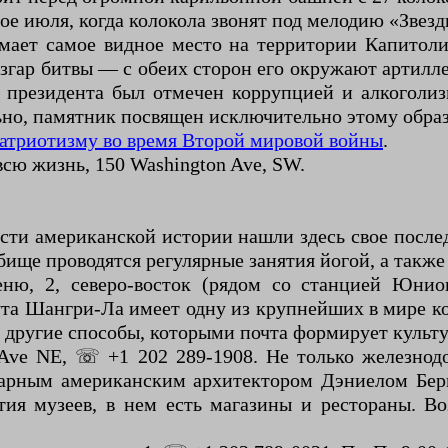
ое июля, когда колокола звонят под мелодию «Звезд
мает самое видное место на территории Капитол
азгар битвы — с обеих сторон его окружают артилл
у президента был отмечен коррупцией и алкоголи
ьно, памятник посвящен исключительно этому образ
атриотизму во время Второй мировой войны
.
сю жизнь, 150 Washington Ave, SW.
тости американской истории нашли здесь свое посл
дбище проводятся регулярные занятия йогой, а так
веню, 2, северо-восток (рядом со станцией Юнио
а Шангри-Ла имеет одну из крупнейших в мире кол
и другие способы, которыми почта формирует культу
s Ave NE, ☏ +1 202 289-1908. Не только железнод
ендарным американским архитектором Дэниелом Бе
ия музеев, в нем есть магазины и рестораны. В