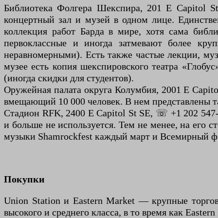
Библиотека Фолгера Шекспира, 201 E Capitol St
концертный зал и музей в одном лице. Единств
коллекция работ Барда в мире, хотя сама библи
первоклассные и иногда затмевают более кру
неравномерными). Есть также частые лекции, муз
музее есть копия шекспировского театра «Глобус»
(иногда скидки для студентов).
Оружейная палата округа Колумбия, 2001 E Capitol
вмещающий 10 000 человек. В нем представлены так
Стадион RFK, 2400 E Capitol St SE, ☏ +1 202 547
и больше не используется. Тем не менее, на его 
музыки Shamrockfest каждый март и Всемирный фе
Покупки
Union Station и Eastern Market — крупные торго
высокого и среднего класса, в то время как Easter