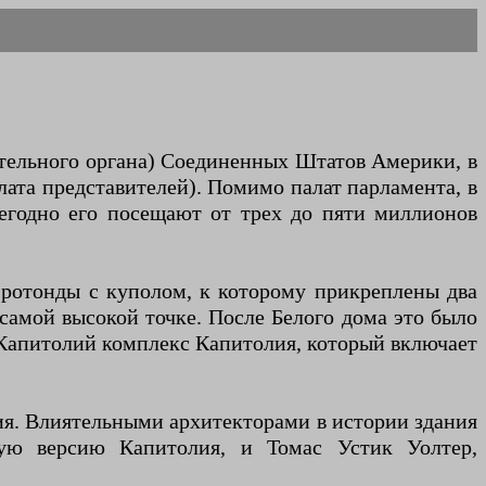
ательного органа) Соединенных Штатов Америки, в
лата представителей). Помимо палат парламента, в
егодно его посещают от трех до пяти миллионов
з ротонды с куполом, к которому прикреплены два
самой высокой точке. После Белого дома это было
 Капитолий комплекс Капитолия, который включает
ия. Влиятельными архитекторами в истории здания
ую версию Капитолия, и Томас Устик Уолтер,