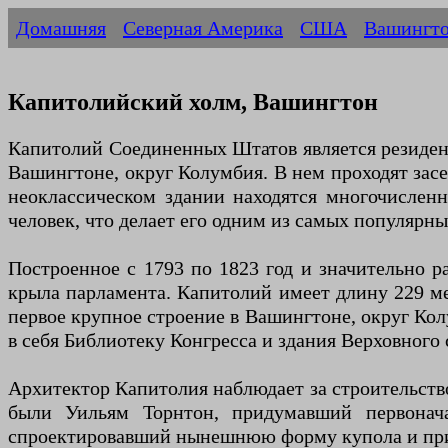
Домашняя
Северная Америка
США
Вашингт
Капитолийский холм, Вашингтон
Капитолий Соединенных Штатов является резиденц
Вашингтоне, округ Колумбия. В нем проходят засе
неоклассическом здании находятся многочислен
человек, что делает его одним из самых популярн
Построенное с 1793 по 1823 год и значительно р
крыла парламента. Капитолий имеет длину 229 ме
первое крупное строение в Вашингтоне, округ Ко
в себя Библиотеку Конгресса и здания Верховного 
Архитектор Капитолия наблюдает за строительств
были Уильям Торнтон, придумавший первонач
спроектировавший нынешнюю форму купола и прис