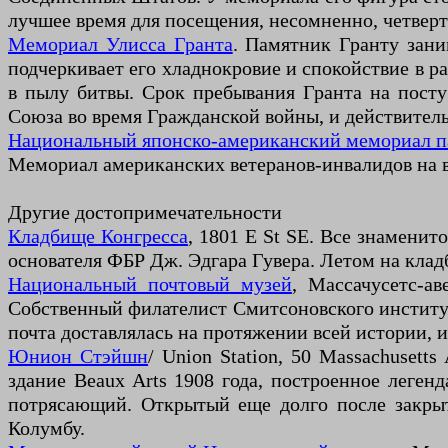
лучшее время для посещения, несомненно, четверт
Мемориал Улисса Гранта
. Памятник Гранту зани
подчеркивает его хладнокровие и спокойствие в р
в пылу битвы. Срок пребывания Гранта на пост
Союза во время Гражданской войны, и действител
Национальный японско-американский мемориал п
Мемориал американских ветеранов-инвалидов на в
Другие достопримечательности
Кладбище Конгресса
, 1801 E St SE. Все знамени
основателя ФБР Дж. Эдгара Гувера. Летом на кла
Национальный почтовый музей
, Массачусетс-а
Собственный филателист Смитсоновского институт
почта доставлялась на протяжении всей истории, 
Юнион Стэйшн
/ Union Station, 50 Massachusett
здание Beaux Arts 1908 года, построенное лег
потрясающий. Открытый еще долго после закрыт
Колумбу.