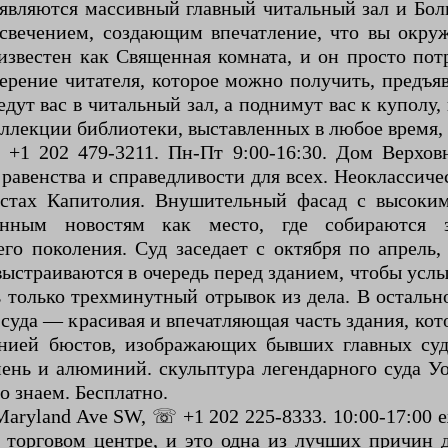
ляются массивный главный читальный зал и Боль
свечением, создающим впечатление, что вы окру
звестен как Священная комната, и он просто пот
ерение читателя, которое можно получить, предъя
ут вас в читальный зал, а поднимут вас к куполу, г
лекции библиотеки, выставленных в любое время, к
 +1 202 479-3211. Пн-Пт 9:00-16:30. Дом Верхов
равенства и справедливости для всех. Неоклассиче
местах Капитолия. Внушительный фасад с высок
онным новостям как место, где собираются 
го поколения. Суд заседает с октября по апрел
 выстраиваются в очередь перед зданием, чтобы усл
ть только трехминутный отрывок из дела. В остал
 суда — красивая и впечатляющая часть здания, ко
инией бюстов, изображающих бывших главных су
ень и алюминий. скульптура легендарного суда У
о знаем. Бесплатно.
 Maryland Ave SW, ☏ +1 202 225-8333. 10:00-17:00
торговом центре, и это одна из лучших причин 