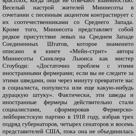
врасплох, когда люди не отвечают взаимностью.
Веселый настрой жителей Миннесоты в
сочетании с песенным акцентом контрастирует с
их соотечественниками со Среднего Запада.
Кроме того, Миннесота представляет собой
редкое присутствие левых на Среднем Западе
Соединенных Штатов, которое знаменито
описано в книге «Мейн-стрит» автора
Миннесоты Синклера Льюиса как мистер
Стоубоди: «Достаточно проблем с этими
иностранными фермерами; если вы не следите за
этими шведами, они через минуту превратите вас
в социалиста, популиста или еще какую-нибудь
дурацкую штуку». Фактически, эти шведы и
иностранные фермеры действительно стали
социалистами, сформировав Фермерско-
лейбористскую партию в 1918 году, избрав трех
подряд губернаторов, четырех сенаторов и восемь
представителей США, пока она не объединилась