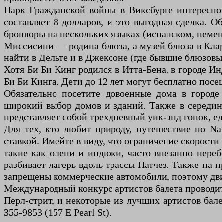
Парк Гражданской войны в Виксбурге интересно 
составляет 8 долларов, и это выгодная сделка. О
брошюры на нескольких языках (испанском, немец
Миссисипи — родина блюза, а музей блюза в Клар
найти в Дельте и в Джексоне (где бывшие блюзовы
Хотя Би Би Кинг родился в Итта-Бена, в городе 
Би Би Кинга. Дети до 12 лет могут бесплатно пос
Обязательно посетите довоенные дома в городе
широкий выбор домов и зданий. Также в середин
представляет собой трехдневный уик-энд гонок, е
Для тех, кто любит природу, путешествие по Nat
ставкой. Имейте в виду, что ограничение скорости
такие как олени и индюки, часто внезапно переб
разбивает лагерь вдоль трассы Натчез. Также на 
запрещены коммерческие автомобили, поэтому дви
Международный конкурс артистов балета проводится
Перл-стрит, и некоторые из лучших артистов бал
355-9853 (157 E Pearl St).