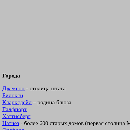
Города
Джексон
- столица штата
Билокси
Кларксдейл
– родина блюза
Галфпорт
Хаттисберг
Натчез
- более 600 старых домов (первая столица 