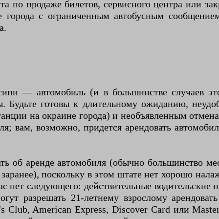
нта по продаже билетов, сервисного центра или за
е города с ограниченным автобусным сообщением
а.
ипи — автомобиль (и в большинстве случаев это
. Будьте готовы к длительному ожиданию, неудоб
танции на окраине города) и необъявленным отменам
я; вам, возможно, придется арендовать автомоби
ь об аренде автомобиля (обычно большинство мес
з заранее), поскольку в этом штате нет хорошо нал
вас нет следующего: действительные водительские 
огут разрешать 21-летнему взрослому арендовать
s Club, American Express, Discover Card или Maste