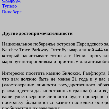
Оксфорд
Тупело
Виксбург
Другие достопримечательности
Национальное побережье островов Персидского за
Natchez Trace Parkway. Этот бульвар длиной 444 
который насчитывает сотни лет. Пешие прогулки
маршрут неторопливым и приятным для автомобил
Интересно посетить казино Билокси, Галфпорта, 
что вам должно быть не менее 21 года и у вас 
(удостоверение личности государственного обра
рекомендуется для иностранных граждан) или води
ваше удостоверение личности будет проверено п
поскольку большинство казино настолько остор
пробирается в их заведения.