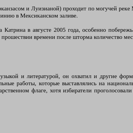
канзасом и Луизианой) проходит по могучей реке
линию в Мексиканском заливе.
 Катрина в августе 2005 года, особенно побереж
прошествии времени после шторма количество мест 
узыкой и литературой, он охватил и другие форм
ельные работы, которые выставлялись на национа
рственном флаге, хотя избиратели проголосовали 