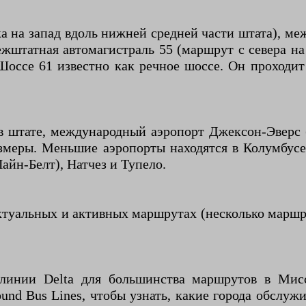
 на запад вдоль нижней средней части штата), ме
ежштатная автомагистраль 55 (маршрут с севера на
Шоссе 61 известно как речное шоссе. Он проходит
в штате, международный аэропорт Джексон-Эверс
змеры. Меньшие аэропорты находятся в Колумбусе 
айн-Белт), Натчез и Тупело.
туальных и активных маршрутах (несколько маршру
линии Delta для большинства маршрутов в Мисс
und Bus Lines, чтобы узнать, какие города обслуж