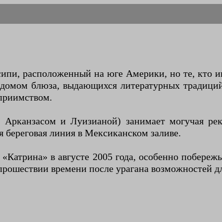
ипи, расположенный на юге Америки, но те, кто 
 домом блюза, выдающихся литературных традици
еприимством.
 Арканзасом и Луизианой) занимает могучая рек
ая береговая линия в Мексиканском заливе.
 «Катрина» в августе 2005 года, особенно побереж
прошествии времени после урагана возможностей дл