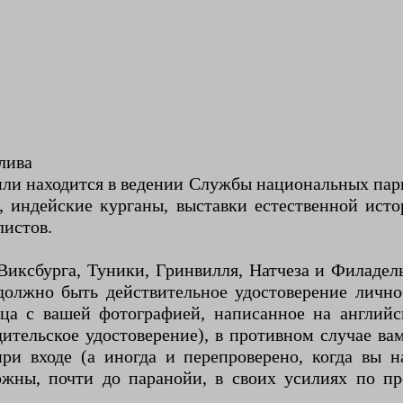
лива
мили находится в ведении Службы национальных пар
, индейские курганы, выставки естественной ис
истов.
Виксбурга, Туники, Гринвилля, Натчеза и Филадель
должно быть действительное удостоверение личнос
зца с вашей фотографией, написанное на английс
тельское удостоверение), в противном случае вам
ри входе (а иногда и перепроверено, когда вы н
ожны, почти до паранойи, в своих усилиях по п