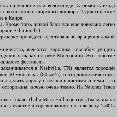
день на машине или велосипеде. Стоимость входа
о на экспозицию каирского линкора. Туристические
е в Каире.
. Кроме того, живой блюз все еще довольно легко
оране Schimmel's).
ер-парке проводится фестиваль возвращения домой
омничества, являются хорошим способом увидеть
воздушных шарах по реке Миссисипи. Это событие
кального фестиваля.
заканчивается в Nashville, TN) является хорошей
не 50 миль в час (80 км/ч), и что дикие животные,
тся делить дорогу с велосипедистами и теми, кто
е осторожны: ночью очень темно. На Natchez Trace
одят в зале Thalia Mara Hall в центре Джексона на
нять участие в соревнованиях по телефону 1-601-