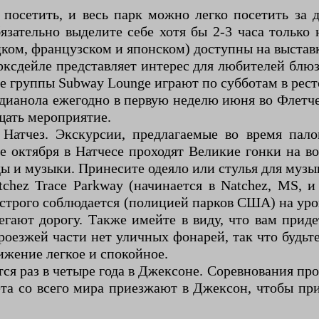
посетить, и весь парк можно легко посетить за 
бязательно выделите себе хотя бы 2-3 часа тольк
ком, французском и японском) доступны на выставк
ксдейле представляет интерес для любителей блюза
е группы Subway Lounge играют по субботам в рест
Индианола ежегодно в первую неделю июня во Флетч
ещать мероприятие.
 Натчез. Экскурсии, предлагаемые во время пал
е октября в Натчесе проходят Великие гонки на 
ды и музыки. Принесите одеяло или стулья для музы
chez Trace Parkway (начинается в Natchez, MS, и 
 строго соблюдается (полицией парков США) на уров
егают дорогу. Также имейте в виду, что вам приде
проезжей части нет уличных фонарей, так что будьт
жение легкое и спокойное.
 раз в четыре года в Джексоне. Соревнования прох
ета со всего мира приезжают в Джексон, чтобы при