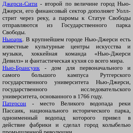
Джерси-Сити
- второй по величине город Нью-
Джерси, его финансовый сектор дополняет Уолл-
стрит через реку, а паромы к Статуе Свободы
отправляются из Государственного парка
Свободы.
Ньюарк
. В крупнейшем городе Нью-Джерси есть
известные культурные центры искусства и
музыки, хоккейная команда «Нью-Джерси
Девилз» и фантастическая кухня со всего мира.
Нью-Брансуик
- дом для первоначального и
самого большого кампуса Рутгерского
государственного университета Нью-Джерси,
государственного исследовательского
университета, основанного в 1766 году.
Патерсон
- место Великого водопада реки
Пассаик, национального исторического парка,
одноименный водопад которого привел в
действие фабрики и сделал город колыбелью
промышленной революции.