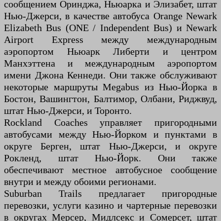
сообщением Оринджа, Ньюарка и Элизабет, штат
Нью-Джерси, в качестве автобуса Orange Newark
Elizabeth Bus (ONE / Independent Bus) и Newark
Airport Express между международным
аэропортом Ньюарк Либерти и центром
Манхэттена и международным аэропортом
имени Джона Кеннеди. Они также обслуживают
некоторые маршруты Megabus из Нью-Йорка в
Бостон, Вашингтон, Балтимор, Олбани, Риджвуд,
штат Нью-Джерси, и Торонто.
Rockland Coaches управляет пригородными
автобусами между Нью-Йорком и пунктами в
округе Берген, штат Нью-Джерси, и округе
Рокленд, штат Нью-Йорк. Они также
обеспечивают местное автобусное сообщение
внутри и между обоими регионами.
Suburban Trails предлагает пригородные
перевозки, услуги казино и чартерные перевозки
в округах Мерсер, Мидлсекс и Сомерсет, штат