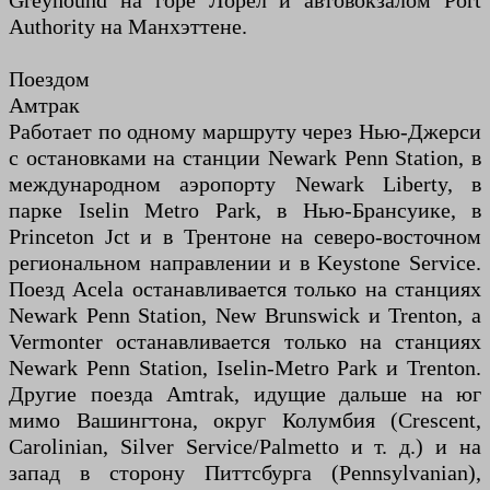
Greyhound на горе Лорел и автовокзалом Port
Authority на Манхэттене.
Поездом
Амтрак
Работает по одному маршруту через Нью-Джерси
с остановками на станции Newark Penn Station, в
международном аэропорту Newark Liberty, в
парке Iselin Metro Park, в Нью-Брансуике, в
Princeton Jct и в Трентоне на северо-восточном
региональном направлении и в Keystone Service.
Поезд Acela останавливается только на станциях
Newark Penn Station, New Brunswick и Trenton, а
Vermonter останавливается только на станциях
Newark Penn Station, Iselin-Metro Park и Trenton.
Другие поезда Amtrak, идущие дальше на юг
мимо Вашингтона, округ Колумбия (Crescent,
Carolinian, Silver Service/Palmetto и т. д.) и на
запад в сторону Питтсбурга (Pennsylvanian),