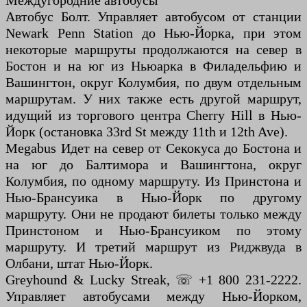
Междугородние автобусы
Автобус Болт. Управляет автобусом от станции
Newark Penn Station до Нью-Йорка, при этом
некоторые маршруты продолжаются на север в
Бостон и на юг из Ньюарка в Филадельфию и
Вашингтон, округ Колумбия, по двум отдельным
маршрутам. У них также есть другой маршрут,
идущий из торгового центра Cherry Hill в Нью-
Йорк (остановка 33rd St между 11th и 12th Ave).
Megabus Идет на север от Секокуса до Бостона и
на юг до Балтимора и Вашингтона, округ
Колумбия, по одному маршруту. Из Принстона и
Нью-Брансуика в Нью-Йорк по другому
маршруту. Они не продают билеты только между
Принстоном и Нью-Брансуиком по этому
маршруту. И третий маршрут из Риджвуда в
Олбани, штат Нью-Йорк.
Greyhound & Lucky Streak, ☏ +1 800 231-2222.
Управляет автобусами между Нью-Йорком,