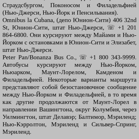
Страудсбургом, Поконосом и Филадельфией
(Нью-Джерси, Нью-Йорк и Пенсильвания).
Omnibus la Cubana, (депо Юнион-Сити) 406 32nd
St, Юнион-Сити, штат Нью-Джерси, ☏ +1 201
864-6800. Они курсируют между Майами и Нью-
Йорком с остановками в Юнион-Сити и Элизабет,
штат Нью-Джерси.
Peter Pan/Bonanza Bus Co., ☏ +1 800 343-9999.
Автобусы курсируют между Нью-Йорком,
Ньюарком, Маунт-Лорелом, Камденом и
Филадельфией. Некоторые варианты маршрута
представляют собой безостановочное сообщение
между Нью-Йорком и Филадельфией, в то время
как другие продолжаются от Маунт-Лорел в
направлении Вашингтона, округ Колумбия, через
Уилмингтон, штат Делавэр; Балтимор, Мэриленд;
Нью-Кэрролтон, Мэриленд и Сильвер-Спринг,
Мэриленд.