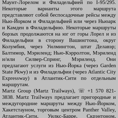
Маунт-Лорелом и Филадельфией по I-95/295.
Некоторые варианты этого маршрута
представляют собой беспосадочные рейсы между
Нью-Йорком и Филадельфией или через Ньюарк
и Камден в Филадельфию. Некоторые маршруты
борзых продолжаются на юг от горы Лорел и из
Филадельфии в сторону Вашингтона, округ
Колумбия, через Уилмингтон, штат Делавэр;
Балтимор, Мэриленд; Нью-Кэрролтон, Мэриленд
и/или Силвер-Спринг, Мэриленд. Они
предлагают услуги из Нью-Йорка (через Garden
State Pkwy) и из Филадельфии (через Atlantic City
Expressway) в Атлантик-Сити по отдельным
маршрутам.
Martz Group (Martz Trailways), ☏ +1 570 821-
3838. Martz Trailways предлагает пригородные и
междугородние маршруты между Нью-Йорком,
Хакетстауном, торговым центром Panther Valley,
Атлантик-Сити, Уилкс-Барре, Скрэнтоном,