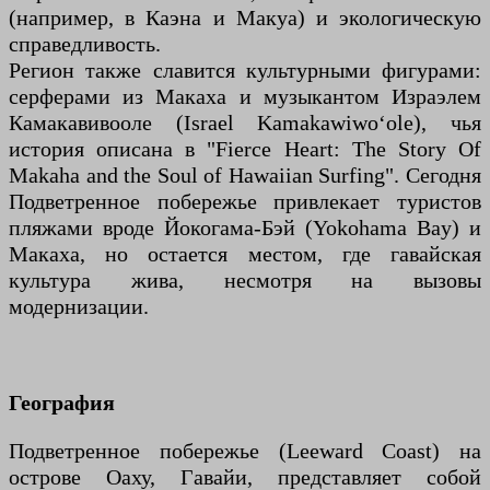
(например, в Каэна и Макуа) и экологическую
справедливость.
Регион также славится культурными фигурами:
серферами из Макаха и музыкантом Израэлем
Камакавивооле (Israel Kamakawiwoʻole), чья
история описана в "Fierce Heart: The Story Of
Makaha and the Soul of Hawaiian Surfing". Сегодня
Подветренное побережье привлекает туристов
пляжами вроде Йокогама-Бэй (Yokohama Bay) и
Макаха, но остается местом, где гавайская
культура жива, несмотря на вызовы
модернизации.
География
Подветренное побережье (Leeward Coast) на
острове Оаху, Гавайи, представляет собой