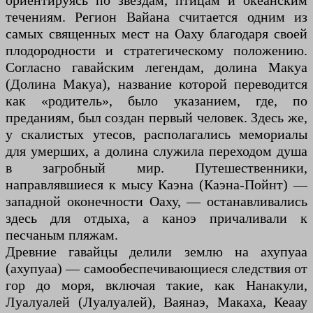
ориентируясь по звездам, птицам и океанским
течениям. Регион Вайана считается одним из
самых священных мест на Оаху благодаря своей
плодородности и стратегическому положению.
Согласно гавайским легендам, долина Макуа
(Долина Макуа), название которой переводится
как «родитель», было указанием, где, по
преданиям, был создан первый человек. Здесь же,
у скалистых утесов, располагались мемориалы
для умерших, а долина служила переходом душа
в загробный мир. Путешественники,
направлявшиеся к мысу Каэна (Каэна-Пойнт) —
западной оконечности Оаху, — останавливались
здесь для отдыха, а каноэ причаливали к
песчаным пляжам.
Древние гавайцы делили землю на ахупуаа
(ахупуаа) — самообеспечивающиеся следствия от
гор до моря, включая такие, как Нанакули,
Луалуалей (Луалуалей), Ваянаэ, Макаха, Кеаау