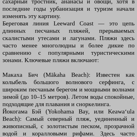
сахарный тростник, ананасы и овощи, хотя в
последние годы урбанизация и туризм начали
изменять эту картину.
Береговая линия Leeward Coast — это цепь
длинных песчаных пляжей, прерываемых
скалистыми утесами и лагунами. Пляжи здесь
часто менее многолюдны и более дикие по
сравнению с популярными туристическими
зонами. Ключевые пляжи включают:
Макаха Бич (Mākaha Beach): Известен как
колыбель большого волнового серфинга, с
широким песчаным берегом и мощными волнами
зимой (до 10–15 метров). Летом воды спокойные,
подходящие для плавания и сноркелинга.
Йокогама Бэй (Yokohama Bay, или Keawaʻula
Beach): Самый северный пляж, уединенный и
живописный, с золотистым песком, прозрачной
водой и коралловыми рифами. Здесь часто