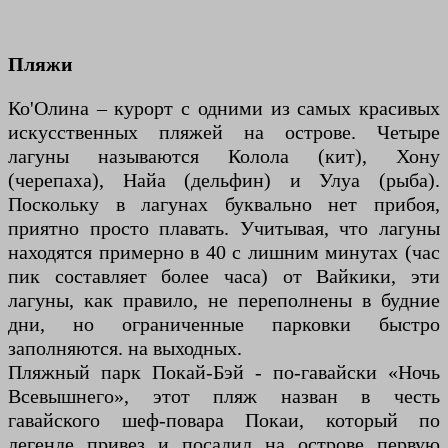
Пляжи
Ко'Олина – курорт с одними из самых красивых
искусственных пляжей на острове. Четыре
лагуны называются Колола (кит), Хону
(черепаха), Найа (дельфин) и Улуа (рыба).
Поскольку в лагунах буквально нет прибоя,
приятно просто плавать. Учитывая, что лагуны
находятся примерно в 40 с лишним минутах (час
пик составляет более часа) от Вайкики, эти
лагуны, как правило, не переполнены в будние
дни, но ограниченные парковки быстро
заполняются. на выходных.
Пляжный парк Покай-Бэй - по-гавайски «Ночь
Всевышнего», этот пляж назван в честь
гавайского шеф-повара Покаи, который по
легенде привез и посадил на острове первую