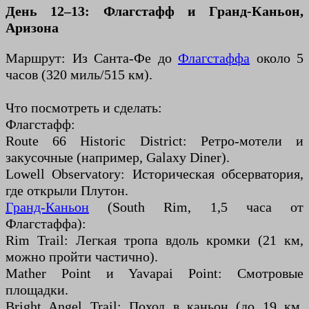
День 12–13: Флагстафф и Гранд-Каньон,
Аризона
Маршрут: Из Санта-Фе до
Флагстаффа
около 5
часов (320 миль/515 км).
Что посмотреть и сделать:
Флагстафф:
Route 66 Historic District: Ретро-мотели и
закусочные (например, Galaxy Diner).
Lowell Observatory: Историческая обсерватория,
где открыли Плутон.
Гранд-Каньон
(South Rim, 1,5 часа от
Флагстаффа):
Rim Trail: Легкая тропа вдоль кромки (21 км,
можно пройти частично).
Mather Point и Yavapai Point: Смотровые
площадки.
Bright Angel Trail: Поход в каньон (до 19 км,