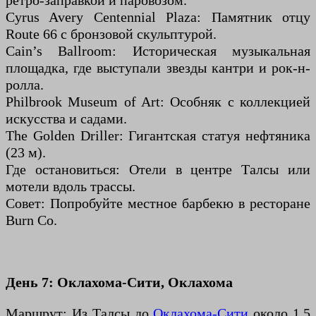
ретро-заправкой и паровозом.
Cyrus Avery Centennial Plaza: Памятник отцу
Route 66 с бронзовой скульптурой.
Cain’s Ballroom: Историческая музыкальная
площадка, где выступали звезды кантри и рок-н-
ролла.
Philbrook Museum of Art: Особняк с коллекцией
искусства и садами.
The Golden Driller: Гигантская статуя нефтяника
(23 м).
Где остановиться: Отели в центре Талсы или
мотели вдоль трассы.
Совет: Попробуйте местное барбекю в ресторане
Burn Co.
День 7: Оклахома-Сити, Оклахома
Маршрут: Из Талсы до
Оклахома-Сити
около 1,5