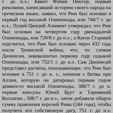
г. до н.э.; Квинт Фабий Пиктор, первый
римлянин, написавший историю своего народа на
греческом языке, заявил, что Рим был основан в
первый год восьмой Олимпиады, или 748/7 г. до
н.э.; Луций Цинций Алимент утверждал, что Рим
был основан на четвертом году двенадцатой
Олимпиады, или 729/8 г. до н.э.; а Катон Старший
подсчитал, что Рим был основан через 432 года
после Троянской войны, что, по словам
Дионисия, эквивалентно первому году седьмой
Олимпиады, или 752/1 г. до н.э. Сам Дионисий
представил расчеты, показывающие, что Рим был
основан в 751 г. до н. э., начиная с битвы при
Аллии, которую он датировал первым годом
девяносто восьмой Олимпиады, 388/7 г. до н.
первые консулы Юний Брут и Тарквиний
Коллатин , 508/7 г. до н.э., затем добавили общую
сумму правления королей Рима (244 года), чтобы
получить его собственную дату, 751 г. до н.э.