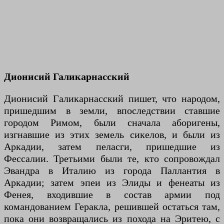
Дионисий Галикарнасский
Дионисий Галикарнасский пишет, что народом,
пришедшим в земли, впоследствии ставшие
городом Римом, были сначала аборигены,
изгнавшие из этих земель сикелов, и были из
Аркадии, затем пеласги, пришедшие из
Фессалии. Третьими были те, кто сопровождал
Эвандра в Италию из города Паллантия в
Аркадии; затем эпеи из Элиды и фенеаты из
Фенея, входившие в состав армии под
командованием Геракла, решившей остаться там,
пока они возвращались из похода на Эритею, с