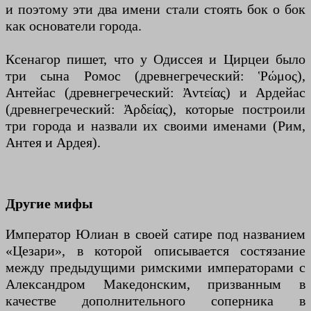
и поэтому эти два имени стали стоять бок о бок
как основатели города.
Ксенагор пишет, что у Одиссея и Цирцеи было
три сына Ромос (древнегреческий: Ῥώμος),
Антейас (древнегреческий: Ἀντείας) и Ардейас
(древнегреческий: Ἀρδείας), которые построили
три города и назвали их своими именами (Рим,
Антея и Ардея).
Другие мифы
Император Юлиан в своей сатире под названием
«Цезари», в которой описывается состязание
между предыдущими римскими императорами с
Александром Македонским, призванным в
качестве дополнительного соперника в