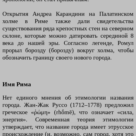
Открытия Андреа Карандини на Палатинском
холме в Риме также дали свидетельства
существования ряда крепостных стен на северном
склоне, которые можно датировать серединой 8
века до нашей эры. Согласно легенде, Ромул
прорыл борозду (борозду) вокруг холма, чтобы
обозначить границу своего нового города.
Имя Рима
Нет единого мнения об этимологии названия
города. Жан-Жак Руссо (1712–1778) предложил
греческое «ῥώμη» (rhṓmē), что означает «сила,
энергия». Современная теория этимологии
утверждает, что название города имеет этрусское
происхождение (и, возможно, сам город, хотя это