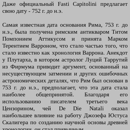
Даже официальный Fasti Capitolini предлагает
свою дату - 752 г. до н.э.
Самая известная дата основания Рима, 753 г. до
н.э., была получена римским антикваром Титом
Помпонием Аттикусом и принята Марком
Терентием Варроном, что стало частью того, что
стало известно как хронология Варрона. Анекдот
у Плутарха, в котором астролог Луций Таррутий
из Фирмума приводит аргумент, основанный на
несуществующем затмении и других ошибочных
астрономических деталях, что Рим был основан в
753 г. до н.э., предполагает, что эта дата стала
наиболее общепринятой. Благодаря его
использованию писателем третьего века
Цензорином, чей De Die Natali оказал
наибольшее влияние на работу Джозефа Юстуса
Скалигера по созданию научной основы древней
хронологии, он стал привычным.