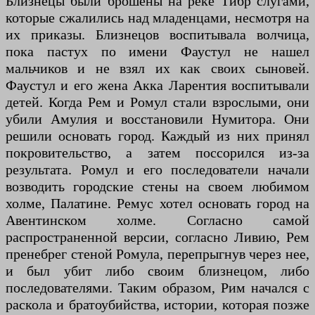
Близнецы были брошены на реке Тибр слугами,
которые сжалились над младенцами, несмотря на
их приказы. Близнецов воспитывала волчица,
пока пастух по имени Фаустул не нашел
мальчиков и не взял их как своих сыновей.
Фаустул и его жена Акка Ларентия воспитывали
детей. Когда Рем и Ромул стали взрослыми, они
убили Амулия и восстановили Нумитора. Они
решили основать город. Каждый из них принял
покровительство, а затем поссорился из-за
результата. Ромул и его последователи начали
возводить городские стены на своем любимом
холме, Палатине. Ремус хотел основать город на
Авентинском холме. Согласно самой
распространенной версии, согласно Ливию, Рем
пренебрег стеной Ромула, перепрыгнув через нее,
и был убит либо своим близнецом, либо
последователями. Таким образом, Рим начался с
раскола и братоубийства, истории, которая позже