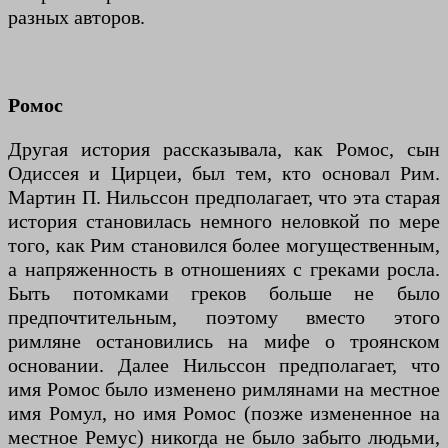
разных авторов.
Ромос
Другая история рассказывала, как Ромос, сын
Одиссея и Цирцеи, был тем, кто основал Рим.
Мартин П. Нильссон предполагает, что эта старая
история становилась немного неловкой по мере
того, как Рим становился более могущественным,
а напряженность в отношениях с греками росла.
Быть потомками греков больше не было
предпочтительным, поэтому вместо этого
римляне остановились на мифе о троянском
основании. Далее Нильссон предполагает, что
имя Ромос было изменено римлянами на местное
имя Ромул, но имя Ромос (позже измененное на
местное Ремус) никогда не было забыто людьми,