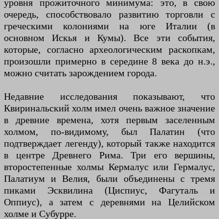
уровня прожиточного минимума: это, в свою
очередь, способствовало развитию торговли с
греческими колониями на юге Италии (в
основном Искья и Кумы). Все эти события,
которые, согласно археологическим раскопкам,
произошли примерно в середине 8 века до н.э.,
можно считать зарождением города.
Недавние исследования показывают, что
Квиринальский холм имел очень важное значение
в древние времена, хотя первым заселенным
холмом, по-видимому, был Палатин (что
подтверждает легенду), который также находится
в центре Древнего Рима. Три его вершины,
второстепенные холмы Кермалус или Гермалус,
Палатиум и Велия, были объединены с тремя
пиками Эсквилина (Циспиус, Фагуталь и
Оппиус), а затем с деревнями на Целийском
холме и Субурре.