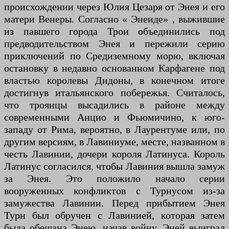
происхождении через Юлия Цезаря от Энея и его
матери Венеры. Согласно « Энеиде» , выжившие
из павшего города Трои объединились под
предводительством Энея и пережили серию
приключений по Средиземному морю, включая
остановку в недавно основанном Карфагене под
властью королевы Дидоны, в конечном итоге
достигнув итальянского побережья. Считалось,
что троянцы высадились в районе между
современными Анцио и Фьюмичино, к юго-
западу от Рима, вероятно, в Лаурентуме или, по
другим версиям, в Лавиниуме, месте, названном в
честь Лавинии, дочери короля Латинуса. Король
Латинус согласился, чтобы Лавиния вышла замуж
за Энея. Это положило начало серии
вооруженных конфликтов с Турнусом из-за
замужества Лавинии. Перед прибытием Энея
Турн был обручен с Лавинией, которая затем
была обещана Энею, начав войну. Эней выиграл