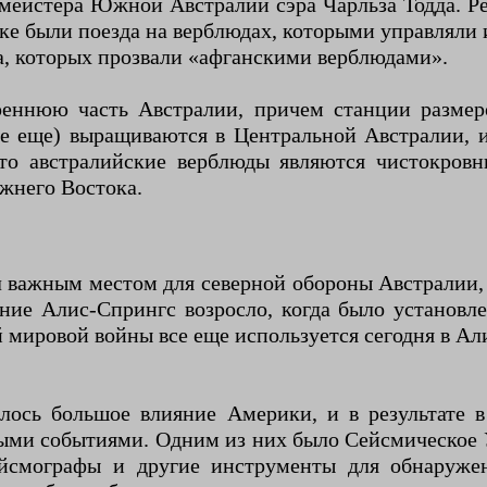
ейстера Южной Австралии сэра Чарльза Тодда. Рек
е были поезда на верблюдах, которыми управляли 
а, которых прозвали «афганскими верблюдами».
реннюю часть Австралии, причем станции разме
е еще) выращиваются в Центральной Австралии, 
то австралийские верблюды являются чистокров
жнего Востока.
 важным местом для северной обороны Австралии, 
ние Алис-Спрингс возросло, когда было установле
 мировой войны все еще используется сегодня в Ал
лось большое влияние Америки, и в результате 
ыми событиями. Одним из них было Сейсмическое У
сейсмографы и другие инструменты для обнаруж