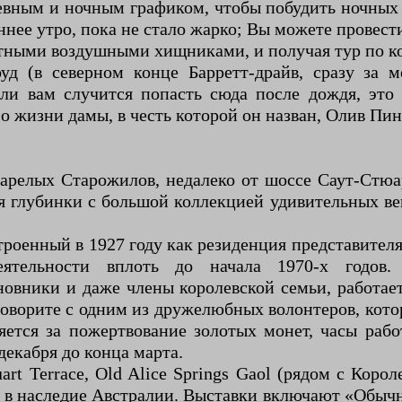
вным и ночным графиком, чтобы побудить ночных 
нее утро, пока не стало жарко; Вы можете провести
стными воздушными хищниками, и получая тур по ко
уд (в северном конце Барретт-драйв, сразу за м
сли вам случится попасть сюда после дождя, это
 жизни дамы, в честь которой он назван, Олив Пин
релых Старожилов, недалеко от шоссе Саут-Стюар
ия глубинки с большой коллекцией удивительных в
строенный в 1927 году как резиденция представите
еятельности вплоть до начала 1970-х годов.
новники и даже члены королевской семьи, работае
оворите с одним из дружелюбных волонтеров, кото
ется за пожертвование золотых монет, часы рабо
декабря до конца марта.
rt Terrace, Old Alice Springs Gaol (рядом с Кор
ад в наследие Австралии. Выставки включают «Об