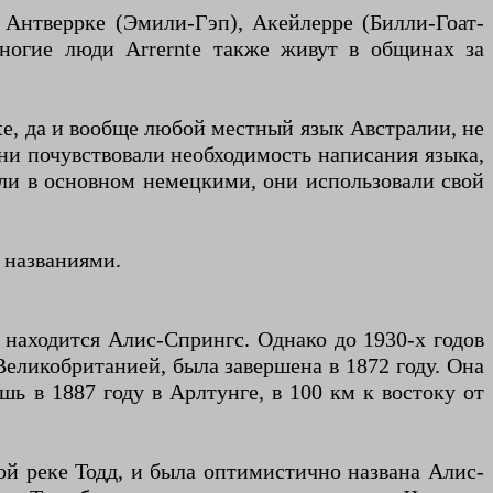
 Антверрке (Эмили-Гэп), Акейлерре (Билли-Гоат-
Многие люди Arrernte также живут в общинах за
te, да и вообще любой местный язык Австралии, не
ни почувствовали необходимость написания языка,
ыли в основном немецкими, они использовали свой
и названиями.
находится Алис-Спрингс. Однако до 1930-х годов
Великобританией, была завершена в 1872 году. Она
ь в 1887 году в Арлтунге, в 100 км к востоку от
ой реке Тодд, и была оптимистично названа Алис-