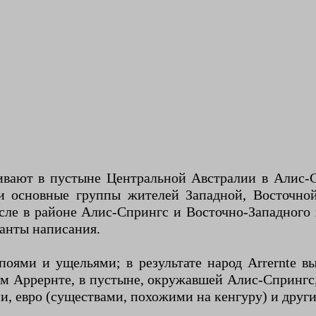
ивают в пустыне Центральной Австралии в Алис-С
и основные группы жителей Западной, Восточно
исле в районе Алис-Спрингс и Восточно-Западног
ианты написания.
поями и ущельями; в результате народ Arrernte в
м Аррернте, в пустыне, окружавшей Алис-Спринг
, евро (существами, похожими на кенгуру) и друг