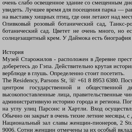
очень слабо освещенное здание со смещенным дне
увидеть. Лучшее время для посещения парка — ран
на выставку хищных птиц, где они летают над ме
Оливковый розовый ботанический сад, Танкс-ро
ботанический сад. Цветет не очень много, но е
солнцезащитный крем. У Даймока есть биография о
История
Музей Старожилов - расположен в Деревне преста
доберетесь до Гэпа. Действительно крутая истор
верблюде в глушь. Определенно стоит посетить.
The Residency, Parsons St, ☏ +61 8 8953 6380. По
центром государственной и общественной д
высокопоставленные лица, правительственные чи
административную историю города и региона. Пог
на углу улиц Парсонс и Хартли. Вход осуществля
Обычно он закрыт в очень тихие летние месяцы, с 
Национальный зал славы женщин-пионеров, 2 Stua
9006. Сотни женщин отмечены за их особый вкл