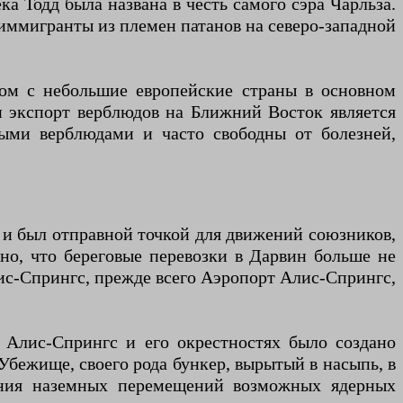
а Тодд была названа в честь самого сэра Чарльза.
иммигранты из племен патанов на северо-западной
ром с небольшие европейские страны в основном
и экспорт верблюдов на Ближний Восток является
ными верблюдами и часто свободны от болезней,
и был отправной точкой для движений союзников,
но, что береговые перевозки в Дарвин больше не
ис-Спрингс, прежде всего Аэропорт Алис-Спрингс,
в Алис-Спрингс и его окрестностях было создано
бежище, своего рода бункер, вырытый в насыпь, в
ения наземных перемещений возможных ядерных