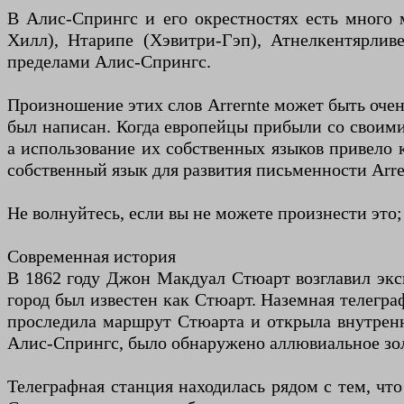
В Алис-Спрингс и его окрестностях есть много 
Хилл), Нтарипе (Хэвитри-Гэп), Атнелкентярлив
пределами Алис-Спрингс.
Произношение этих слов Arrernte может быть очен
был написан. Когда европейцы прибыли со своими
а использование их собственных языков привело 
собственный язык для развития письменности Arre
Не волнуйтесь, если вы не можете произнести это;
Современная история
В 1862 году Джон Макдуал Стюарт возглавил экс
город был известен как Стюарт. Наземная телегра
проследила маршрут Стюарта и открыла внутренне
Алис-Спрингс, было обнаружено аллювиальное зо
Телеграфная станция находилась рядом с тем, чт