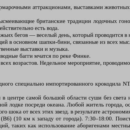
рмарочными аттракционами, выставками животных,
высмеивающие британские традиции лодочных гонок
действительно есть вода.
жьих бегов — веселый день, который проводится в 
щий в основном шапки-бини, связанные из всех мы
твенные выставки и музыка.
одные багги мчатся по реке Финке.
сех возрастов. Недельное мероприятие, проводимое
ного специально импортированного крокодила NT
 в центре самой большой области суши без света
мной лодке посреди океана. Любой житель города, о
ого шока от всех этих звезд. в результате астрономи
 (B6) (10 км к западу от города). 7:30–18:00. П
ий, таких как использование аборигенами местных