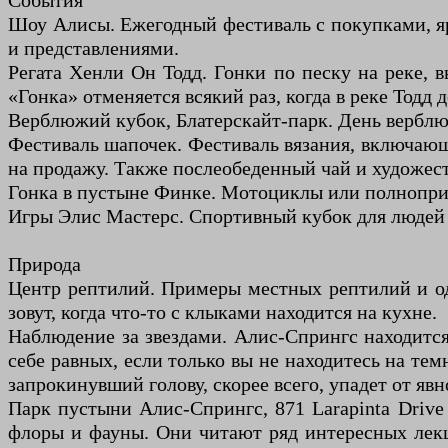
События
Шоу Алисы. Ежегодный фестиваль с покупками, я
и представлениями.
Регата Хенли Он Тодд. Гонки по песку на реке, 
«Гонка» отменяется всякий раз, когда в реке Тодд 
Верблюжий кубок, Блатерскайт-парк. День верблю
Фестиваль шапочек. Фестиваль вязания, включаю
на продажу. Также послеобеденный чай и художес
Гонка в пустыне Финке. Мотоциклы или полноприв
Игры Элис Мастерс. Спортивный кубок для людей в
Природа
Центр рептилий. Примеры местных рептилий и од
зовут, когда что-то с клыками находится на кухне.
Наблюдение за звездами. Алис-Спрингс находится
себе равных, если только вы не находитесь на те
запрокинувший голову, скорее всего, упадет от явн
Парк пустыни Алис-Спрингс, 871 Larapinta Drive
флоры и фауны. Они читают ряд интересных лекц