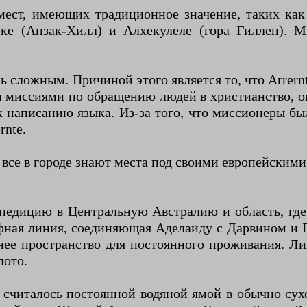
мест, имеющих традиционное значение, таких как
еке (Анзак-Хилл) и Алхекулеле (гора Гиллен). 
ь сложным. Причиной этого является то, что Arrern
 миссиями по обращению людей в христианство, о
к написанию языка. Из-за того, что миссионеры б
rnte.
 все в городе знают места под своими европейским
педицию в Центральную Австралию и область, где 
фная линия, соединяющая Аделаиду ​​с Дарвином и 
е пространство для постоянного проживания. Лиш
лото.
о считалось постоянной водяной ямой в обычно сух