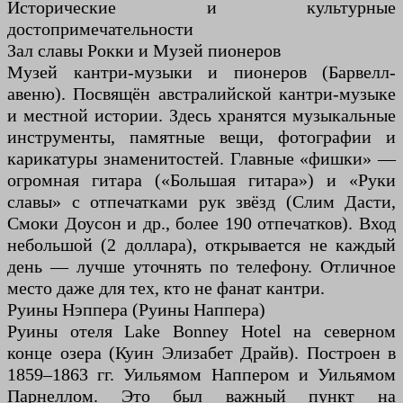
Исторические и культурные
достопримечательности
Зал славы Рокки и Музей пионеров
Музей кантри-музыки и пионеров (Барвелл-
авеню). Посвящён австралийской кантри-музыке
и местной истории. Здесь хранятся музыкальные
инструменты, памятные вещи, фотографии и
карикатуры знаменитостей. Главные «фишки» —
огромная гитара («Большая гитара») и «Руки
славы» с отпечатками рук звёзд (Слим Дасти,
Смоки Доусон и др., более 190 отпечатков). Вход
небольшой (2 доллара), открывается не каждый
день — лучше уточнять по телефону. Отличное
место даже для тех, кто не фанат кантри.
Руины Нэппера (Руины Наппера)
Руины отеля Lake Bonney Hotel на северном
конце озера (Куин Элизабет Драйв). Построен в
1859–1863 гг. Уильямом Наппером и Уильямом
Парнеллом. Это был важный пункт на