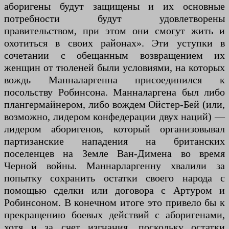
аборигены будут защищены и их основные
потребности будут удовлетворены
правительством, при этом они смогут жить и
охотиться в своих районах». Эти уступки в
сочетании с обещанным возвращением их
женщин от тюленей были условиями, на которых
вождь Манналаргенна присоединился к
посольству Робинсона. Манналаргена был либо
плангермайнером, либо вождем Ойстер-Бей (или,
возможно, лидером конфедерации двух наций) —
лидером аборигенов, который организовывал
партизанские нападения на британских
поселенцев на Земле Ван-Димена во время
Черной войны. Маннарларгенну хвалили за
попытку сохранить остатки своего народа с
помощью сделки или договора с Артуром и
Робинсоном. В конечном итоге это привело бы к
прекращению боевых действий с аборигенами,
хотя и за счет изгнания, поскольку остатки