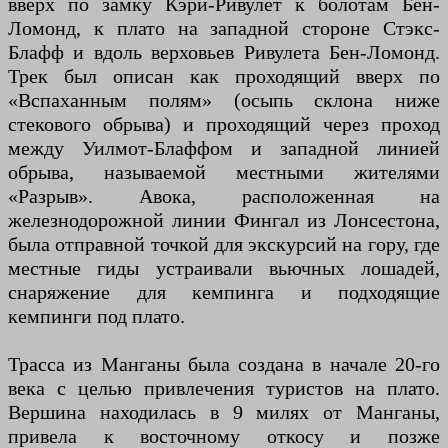
вверх по замку Кэри-Ривулет к болотам Бен-
Ломонд, к плато на западной стороне Стэкс-
Блафф и вдоль верховьев Ривулета Бен-Ломонд.
Трек был описан как проходящий вверх по
«Вспаханным полям» (осыпь склона ниже
стекового обрыва) и проходящий через проход
между Уилмот-Блаффом и западной линией
обрыва, называемой местными жителями
«Разрыв». Авока, расположенная на
железнодорожной линии Фингал из Лонсестона,
была отправной точкой для экскурсий на гору, где
местные гиды устраивали вьючных лошадей,
снаряжение для кемпинга и подходящие
кемпинги под плато.
Трасса из Манганы была создана в начале 20-го
века с целью привлечения туристов на плато.
Вершина находилась в 9 милях от Манганы,
привела к восточному откосу и позже