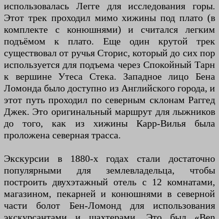
использовалась Легге для исследования горы.
Этот трек проходил мимо хижины под плато (в
комплекте с конюшнями) и считался легким
подъёмом к плато. Еще один крутой трек
существовал от ручья Сторис, который до сих пор
используется для подъема через Спокойный Тарн
к вершине Утеса Стека. Западное лицо Бена
Ломонда было доступно из Английского города, и
этот путь проходил по северным склонам Раггед
Джек. Это оригинальный маршрут для лыжников
до того, как из хижины Карр-Вилья была
проложена северная трасса.
Экскурсии в 1880-х годах стали достаточно
популярными для землевладельца, чтобы
построить двухэтажный отель с 12 комнатами,
магазином, пекарней и конюшнями в северной
части болот Бен-Ломонд для использования
экскурсантами и шахтерами. Это был «Ben