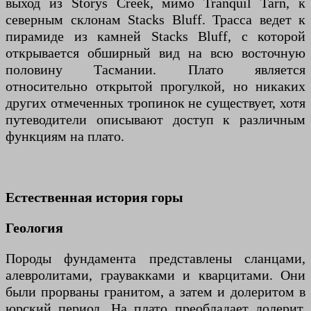
выход из Storys Creek, мимо Tranquil Tarn, к
северным склонам Stacks Bluff. Трасса ведет к
пирамиде из камней Stacks Bluff, с которой
открывается обширный вид на всю восточную
половину Тасмании. Плато является
относительно открытой прогулкой, но никаких
других отмеченных тропинок не существует, хотя
путеводители описывают доступ к различным
функциям на плато.
Естественная история горы
Геология
Породы фундамента представлены сланцами,
алевролитами, граувакками и кварцитами. Они
были прорваны гранитом, а затем и долеритом в
юрский период. На плато преобладает долерит.