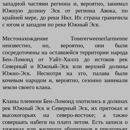
западной частями региона и, вероятно, занимал
Южную долину Эск от региона Авока, по
крайней мере, до реки Нил. Их страна граничила
с югом и западом по реке Южный Эск.
Местонахождение Tonererweenerlarmenne
неизвестно, но, вероятно, они были
сосредоточены на оставшейся территории народа
Бен-Ломонд от Уайт-Хиллз до истоков рек
Северный и Южный-Эск или верхней долины
Южно-Эск. Несмотря на это, палава были
кочевым народом и, вероятно, сезонно занимали
земли своего клана.
Кланы племени Бен-Ломонд охотились в долинах
рек Южный Эск и Северный Эск, их притоках и
высокогорьях на северо-востоке; а также
совершать набеги на плато летом. Есть записи о
хижинах или жилищах аборигенов в предгорьях