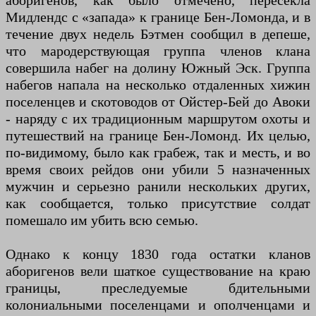
аборигенов, как было отмечено, пересекла
Мидлендс с «запада» к границе Бен-Ломонда, и в
течение двух недель Бэтмен сообщил в депеше,
что мародерствующая группа членов клана
совершила набег на долину Южный Эск. Группа
набегов напала на несколько отдаленных хижин
поселенцев и скотоводов от Ойстер-Бей до Авоки
- наряду с их традиционным маршрутом охоты и
путешествий на границе Бен-Ломонд. Их целью,
по-видимому, было как грабеж, так и месть, и во
время своих рейдов они убили 5 назначенных
мужчин и серьезно ранили нескольких других,
как сообщается, только присутствие солдат
помешало им убить всю семью.
Однако к концу 1830 года остатки кланов
аборигенов вели шаткое существование на краю
границы, преследуемые бдительными
колониальными поселенцами и ополченцами и