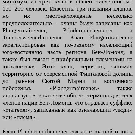
минимум из трех кланов общей численностью
150–200 человек. Известны три названия кланов,
но их местонахождение несколько
предположительно - кланы были записаны как
Plangermaireener, Plindermairhemener и
Tonenerweenerlarmenne. Клан Plangermaireener
зарегистрирован как по-разному населяющий
юго-восточную часть региона Бен-Ломонд, а
также был связан с прибрежными племенами на
юго-востоке. Этот клан, вероятно, занимал
территорию от современной Фингаловой долины
до равнин Святой Марии и восточного
побережья. «Plangermaireener» также
используется в качестве общего термина для всех
членов нации Бен-Ломонд, что отражает суффикс
«mairener», записанный как означающий «люди»
или «племя».
Клан Plindermairhemener связан с южной и юго-