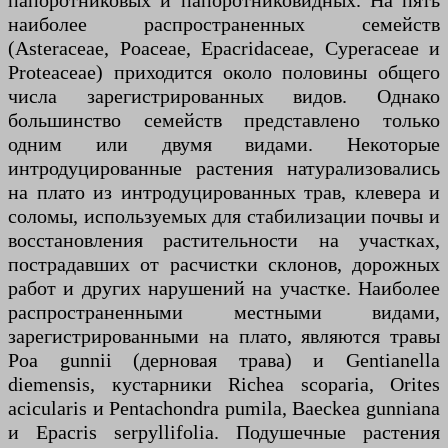
папоротниковых и папоротниковидных. На пять
наиболее распространенных семейств
(Asteraceae, Poaceae, Epacridaceae, Cyperaceae и
Proteaceae) приходится около половины общего
числа зарегистрированных видов. Однако
большинство семейств представлено только
одним или двумя видами. Некоторые
интродуцированные растения натурализовались
на плато из интродуцированных трав, клевера и
соломы, используемых для стабилизации почвы и
восстановления растительности на участках,
пострадавших от расчистки склонов, дорожных
работ и других нарушений на участке. Наиболее
распространенными местными видами,
зарегистрированными на плато, являются травы
Poa gunnii (дерновая трава) и Gentianella
diemensis, кустарники Richea scoparia, Orites
acicularis и Pentachondra pumila, Baeckea gunniana
и Epacris serpyllifolia. Подушечные растения