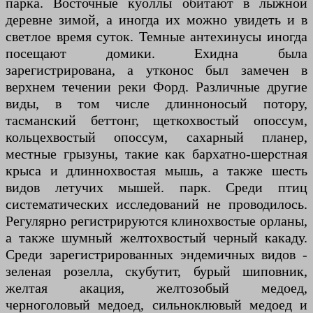
парка. Восточные куоллы обитают в лыжной
деревне зимой, а иногда их можно увидеть и в
светлое время суток. Темные антехинусы иногда
посещают домики. Ехидна была
зарегистрирована, а утконос был замечен в
верхнем течении реки Форд. Различные другие
виды, в том числе длинноносый потору,
тасманский беттонг, щеткохвостый опоссум,
кольцехвостый опоссум, сахарный планер,
местные грызуны, такие как бархатно-шерстная
крыса и длиннохвостая мышь, а также шесть
видов летучих мышей. парк. Среди птиц
систематических исследований не проводилось.
Регулярно регистрируются клинохвостые орланы,
а также шумный желтохвостый черный какаду.
Среди зарегистрированных эндемичных видов -
зеленая розелла, скубутит, бурый шиповник,
желтая акация, желтозобый медоед,
черноголовый медоед, сильноклювый медоед и