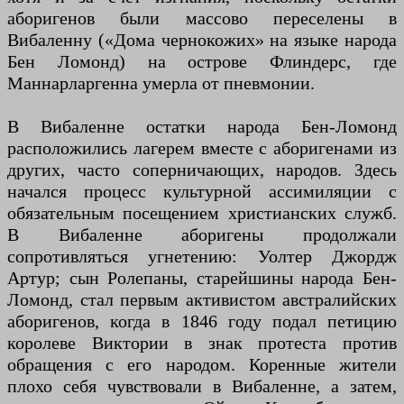
аборигенов были массово переселены в
Вибаленну («Дома чернокожих» на языке народа
Бен Ломонд) на острове Флиндерс, где
Маннарларгенна умерла от пневмонии.
В Вибаленне остатки народа Бен-Ломонд
расположились лагерем вместе с аборигенами из
других, часто соперничающих, народов. Здесь
начался процесс культурной ассимиляции с
обязательным посещением христианских служб.
В Вибаленне аборигены продолжали
сопротивляться угнетению: Уолтер Джордж
Артур; сын Ролепаны, старейшины народа Бен-
Ломонд, стал первым активистом австралийских
аборигенов, когда в 1846 году подал петицию
королеве Виктории в знак протеста против
обращения с его народом. Коренные жители
плохо себя чувствовали в Вибаленне, а затем,