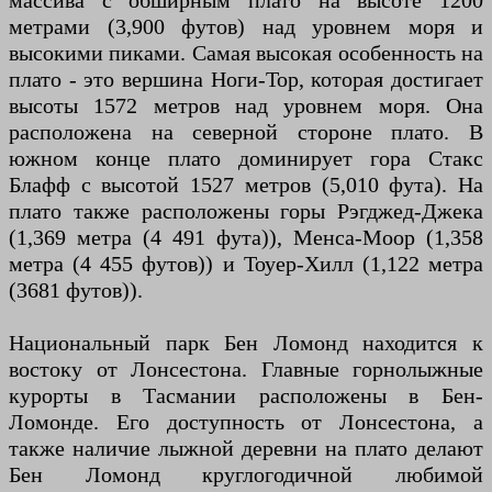
массива с обширным плато на высоте 1200
метрами (3,900 футов) над уровнем моря и
высокими пиками. Самая высокая особенность на
плато - это вершина Ноги-Тор, которая достигает
высоты 1572 метров над уровнем моря. Она
расположена на северной стороне плато. В
южном конце плато доминирует гора Стакс
Блафф с высотой 1527 метров (5,010 фута). На
плато также расположены горы Рэгджед-Джека
(1,369 метра (4 491 фута)), Менса-Моор (1,358
метра (4 455 футов)) и Тоуер-Хилл (1,122 метра
(3681 футов)).
Национальный парк Бен Ломонд находится к
востоку от Лонсестона. Главные горнолыжные
курорты в Тасмании расположены в Бен-
Ломонде. Его доступность от Лонсестона, а
также наличие лыжной деревни на плато делают
Бен Ломонд круглогодичной любимой