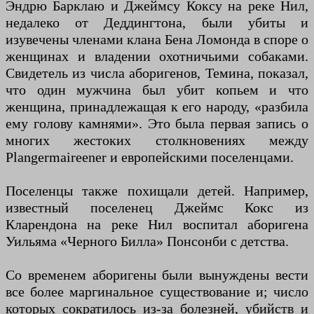
Эндрю Барклаю и Джеймсу Коксу на реке Нил,
недалеко от Деддингтона, были убиты и
изувечены членами клана Бена Ломонда в споре о
женщинах и владении охотничьими собаками.
Свидетель из числа аборигенов, Темина, показал,
что один мужчина был убит копьем и что
женщина, принадлежащая к его народу, «разбила
ему голову камнями». Это была первая запись о
многих жестоких столкновениях между
Plangermaireener и европейскими поселенцами.
Поселенцы также похищали детей. Например,
известный поселенец Джеймс Кокс из
Кларендона на реке Нил воспитал аборигена
Уильяма «Черного Билла» Понсонби с детства.
Со временем аборигены были вынуждены вести
все более маргинальное существование и; число
которых сократилось из-за болезней, убийств и