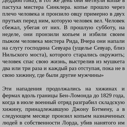
Деддингтона), в тот же день они метнули копье в
пастуха мистера Синклера. копье прошло через
плечо человека и пронзило овцу примерно в двух
прутьях перед ним, которую человек вел. Человек
сбежал, убегая от них. В прошлую субботу, на
неделе, они пронзили копьем и избили своим
пыжом человека мистера Рида, Вчера они напали
на слугу господина Севуара (ущелье Севуар, близ
Нильского моста), которого старались окружить;
человек спас свою жизнь, выстрелив из мушкета
два или три раза и каждый раз отступая, пока не в
свою хижину, где были другие мужчины»
Эти нападения продолжались на хижинах и
фермах вдоль границы Бен-Ломонда до 1829 года,
когда в июле военный отряд разграбил складскую
хижину, принадлежавшую Джону Бэтмену, а в
следующем месяце пронзил копьем назначенных
людей в собственности Лорда, убив нанятого им