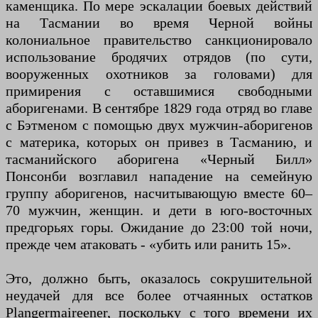
каменщика. По мере эскалации боевых действий
на Тасмании во время Черной войны
колониальное правительство санкционировало
использование бродячих отрядов (по сути,
вооруженных охотников за головами) для
примирения с оставшимися свободными
аборигенами. В сентябре 1829 года отряд во главе
с Бэтменом с помощью двух мужчин-аборигенов
с материка, которых он привез в Тасманию, и
тасманийского аборигена «Черный Билл»
Понсонби возглавил нападение на семейную
группу аборигенов, насчитывающую вместе 60–
70 мужчин, женщин. и дети в юго-восточных
предгорьях горы. Ожидание до 23:00 той ночи,
прежде чем атаковать - «убить или ранить 15».
Это, должно быть, оказалось сокрушительной
неудачей для все более отчаянных остатков
Plangermaireener, поскольку с того времени их