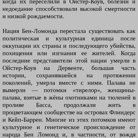
когда их переселили в Ойстер-Коув, болезни и
недоедание способствовали высокой смертности
и низкой рождаемости.
Нация Бен-Ломонда перестала существовать как
политическая и культурная единица после
оккупации их страны и последующего убийства,
похищения или изгнания ее жителей. Когда
последние представители этой нации умерли в
Ойстер-Коув на Дервенте, большая часть
истории, сохранявшейся на протяжении
поколений, умерла вместе с ними. Палава не
вымерли — потомки «тирелор», женщины-
палава, взятые в жёны охотниками на тюленей в
проливе Басса, продолжали жить в
процветающем сообществе на островах Флиндерс
и Кейп-Баррен. Многие из этих потомков имеют
культурное и генетическое происхождение от
народа Бен Ломонд и, в частности, от вождя