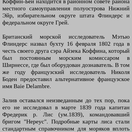
Коффин-Бей находится в районном совете района
местного самоуправления полуострова Нижний
Эйр, избирательном округе штата Флиндерс и
федеральном округе Грей.
Британский морской исследователь Мэтью
Флиндерс назвал бухту 16 февраля 1802 года в
честь своего друга сэра Айзека Коффина, который
был постоянным морским комиссаром в
Ширнессе, где был оборудован дознаватель. В том
же году французский исследователь Николя
Боден предоставил альтернативное французское
имя Baie Delambre.
Залив оставался неизведанным до тех пор, пока
его не исследовал в марте 1839 года капитан
Фредерик р. Лис (ум.1839), командовавший
бригом "Нереус". Подробные карты лиса стали
стандартным справочником для моряков вплоть