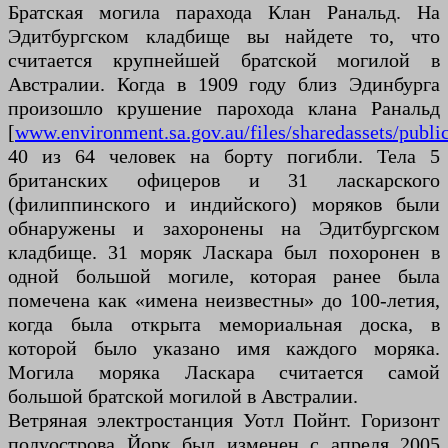
Братская могила парахода Клан Ранальд. На
Эдитбургском кладбище вы найдете то, что
считается крупнейшей братской могилой в
Австралии. Когда в 1909 году близ Эдинбурга
произошло крушение парохода клана Ранальд
[
www.environment.sa.gov.au/files/sharedassets/public
40 из 64 человек на борту погибли. Тела 5
британских офицеров и 31 ласкарского
(филиппинского и индийского) моряков были
обнаружены и захоронены на Эдитбургском
кладбище. 31 моряк Ласкара был похоронен в
одной большой могиле, которая ранее была
помечена как «имена неизвестны» до 100-летия,
когда была открыта мемориальная доска, в
которой было указано имя каждого моряка.
Могила моряка Ласкара считается самой
большой братской могилой в Австралии.
Ветряная электростанция Уотл Пойнт. Горизонт
полуострова Йорк был изменен с апреля 2005