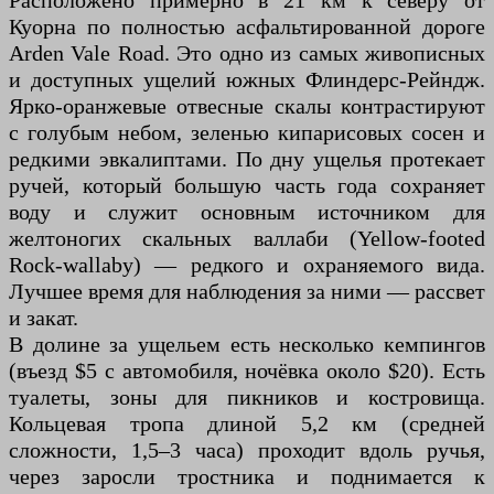
Расположено примерно в 21 км к северу от
Куорна по полностью асфальтированной дороге
Arden Vale Road. Это одно из самых живописных
и доступных ущелий южных Флиндерс-Рейндж.
Ярко-оранжевые отвесные скалы контрастируют
с голубым небом, зеленью кипарисовых сосен и
редкими эвкалиптами. По дну ущелья протекает
ручей, который большую часть года сохраняет
воду и служит основным источником для
желтоногих скальных валлаби (Yellow-footed
Rock-wallaby) — редкого и охраняемого вида.
Лучшее время для наблюдения за ними — рассвет
и закат.
В долине за ущельем есть несколько кемпингов
(въезд $5 с автомобиля, ночёвка около $20). Есть
туалеты, зоны для пикников и костровища.
Кольцевая тропа длиной 5,2 км (средней
сложности, 1,5–3 часа) проходит вдоль ручья,
через заросли тростника и поднимается к