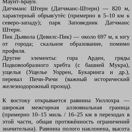
Маунт-Браун.
Датчманс Штерн (Датчманс-Штерн) — 820 м,
характерный обрыв/утёс (примерно в 5–10 км к
северо-западу); парк Заповедник Датчманс
Штерн.
Пик Дьявола (Девилс-Пик) — около 697 м, к югу
от города; скальное образование, помимо
профиля.
Другие элементы: гора Арден, гряды
Подковообразного хребта (с башней Мукра),
ущелья (Ущелье Уоррен, Букаринга и др.),
перевал Пичи-Ричи (важный исторический
железнодорожный проход).
К востоку открывается равнина Уиллохра —
широкая межгорная аллювиальная граница
(примерно 10–15 миль / 16–25 км в переходах в
этой части, общая протяжённость ограничений
значительна). Равнина полого наклонена, высота