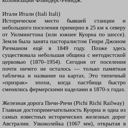
колонизации Флиндерс-Рейндж.
Итали Итали (Itali Itali)
Историческое место бывшей станции и
небольшого поселения примерно в 25 км к северу
от Уилмингтона (или южнее Куорна по шоссе).
Земля была занята пасторалистом Генри Джоном
Ричманом ещё в 1849 году. Позже здесь
существовала небольшая община с методистской
церковью (1870–1954). Сегодня от поселения
почти ничего не осталось — только памятная
табличка и название на картах. Это типичный
«призрак» эпохи, когда пастбища быстро
сменялись фермерскими наделами в 1870-х годах.
Железная дорога Пичи-Ричи (Pichi Richi Railway)
Главная достопримечательность Куорна и одна из
самых известных исторических железных дорог
Австралии. Узкоколейка (1067 мм), открытая в