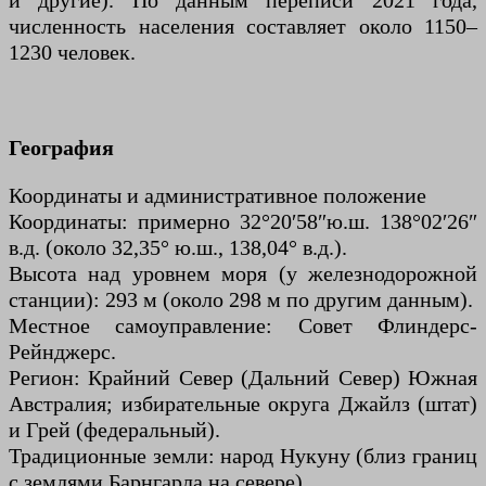
и другие). По данным переписи 2021 года,
численность населения составляет около 1150–
1230 человек.
География
Координаты и административное положение
Координаты: примерно 32°20′58″ю.ш. 138°02′26″
в.д. (около 32,35° ю.ш., 138,04° в.д.).
Высота над уровнем моря (у железнодорожной
станции): 293 м (около 298 м по другим данным).
Местное самоуправление: Совет Флиндерс-
Рейнджерс.
Регион: Крайний Север (Дальний Север) Южная
Австралия; избирательные округа Джайлз (штат)
и Грей (федеральный).
Традиционные земли: народ Нукуну (близ границ
с землями Барнгарла на севере).