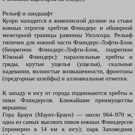
Рельеф и ландшафт
Куорн находится в живописной долине на стыке
южных отрогов хребтов Флиндерс и обширной
межгорной границы равнины Уиллохра. Рельеф
типичен для южной части Флиндерс-Лофти-Блок
(биорегион Флиндерс-Лофти-Блок, подрегион
Южный Флиндерс): параллельные хребты и
гряды, крутые ущелья (ущелья), скальные
надевания, волнистые возвышенности, фронтоны
(предгорные шлейфы) и аллювиальные отметки.
К западу и югу от города поднимаются хребты и
пики Флиндерсов. Ближайшие преимущества
вершины:
Гора Браун (Маунт-Браун) — около 964–970 м,
одна из самых высоких пиков южных Флиндерсов
(примерно в 14 км к югу); парк Заповедник