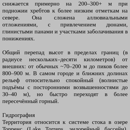
снижается примерно на 200–300+ м при
подножии хребтов к более низким отметкам на
севере. Она сложена аллювиальными
отложениями, с привлечением дюнами,
глинистыми панами и участками заболачивания в
понижениях.
Общий перепад высот в пределах границ (в
радиусе нескольких–десяти километров) от
внешних: от обычных ~70–200 м до пиков более
800–900 м. В самом городе и ближних долинах
рельеф относительно спокойный (волнистые
подъёмы с посторонними возвышенностями до
30–40 м), но быстро переходят в более
пересечённый горный.
Гидрография
Территория относится к системе стока в озере
Торренс (Lake Torrens, эндорейный бассейн).