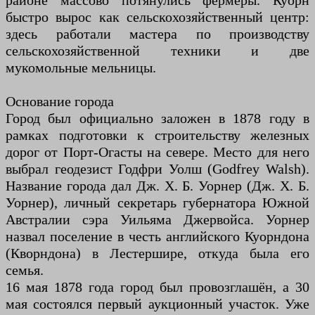
районе массово потянулись фермеры. Куорн
быстро вырос как сельскохозяйственный центр:
здесь работали мастера по производству
сельскохозяйственной техники и две
мукомольные мельницы.
Основание города
Город был официально заложен в 1878 году в
рамках подготовки к строительству железных
дорог от Порт-Огасты на севере. Место для него
выбрал геодезист Годфри Уолш (Godfrey Walsh).
Название города дал Дж. Х. Б. Уорнер (Дж. Х. Б.
Уорнер), личный секретарь губернатора Южной
Австралии сэра Уильяма Джервойса. Уорнер
назвал поселение в честь английского Куорндона
(Кворндона) в Лестершире, откуда была его
семья.
16 мая 1878 года город был провозглашён, а 30
мая состоялся первый аукционный участок. Уже