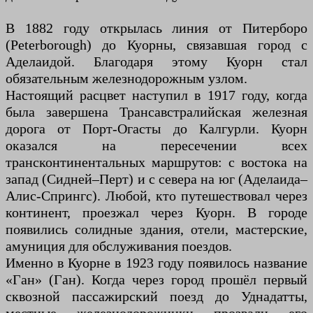
В 1882 году открылась линия от Питерборо
(Peterborough) до Куорны, связавшая город с
Аделаидой. Благодаря этому Куорн стал
обязательным железнодорожным узлом.
Настоящий расцвет наступил в 1917 году, когда
была завершена Трансавстралийская железная
дорога от Порт-Огасты до Калгурли. Куорн
оказался на пересечении всех
трансконтинентальных маршрутов: с востока на
запад (Сидней–Перт) и с севера на юг (Аделаида–
Алис-Спрингс). Любой, кто путешествовал через
континент, проезжал через Куорн. В городе
появились солидные здания, отели, мастерские,
амуниция для обслуживания поездов.
Именно в Куорне в 1923 году появилось название
«Ган» (Ган). Когда через город прошёл первый
сквозной пассажирский поезд до Уднадатты,