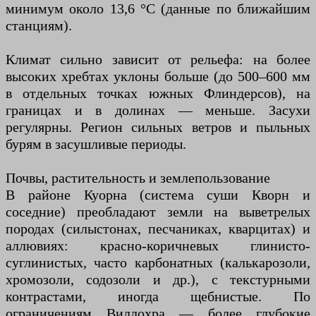
минимум около 13,6 °C (данные по ближайшим
станциям).
Климат сильно зависит от рельефа: на более
высоких хребтах уклоны больше (до 500–600 мм
в отдельных точках южных Флиндерсов), на
границах и в долинах — меньше. Засухи
регулярны. Регион сильных ветров и пыльных
бурям в засушливые периоды.
Почвы, растительность и землепользование
В районе Куорна (система суши Кворн и
соседние) преобладают земли на выветрелых
породах (силыстонах, песчаниках, кварцитах) и
аллювиях: красно-коричневых глинисто-
суглинистых, часто карбонатных (калькарозоли,
хромозоли, содозоли и др.), с текстурными
контрастами, иногда щебнистые. По
ограничениям Виллохра — более глубокие