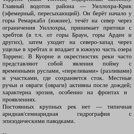
Главный водоток района — Уиллохра-Крик
(эфемерный, пересыхающий). Он берёт начало у
горы Ремаркабл (южнее), течёт на север через
ограничения Уиллохры, принимает притоки с
хребтов (в т.ч. от горы Браун, горы Арден и
других), затем уходит на северо-запад через
ущелье в хребтах и ​​впадает в южную часть озера
Торренс. В Куорне и окрестностях реки часто
представляют собой явления пойму с
временными руслами, «переливами» (разливами)
и участками, где сохраняется сток. Местные
ручьи и овраги (овраги) активны после дождей;
характерна эрозия, особенно на фронтах и ​​
проявлениях.
Постоянных крупных рек нет — типичная
аридная/семиаридная гидрография с
эпизодическими паводками.