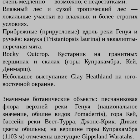
очень медленно — возможно, с недостатками.
Влажный лес и сухой тропический лес —
локальные участки во влажных и более строгих
условиях.
Прибрежные (прирусловые) вдоль реки Генуя и
ручьёв: канука (Tristaniopsis laurina) и эвкалипты-
перечная мята.
Rocky Outcrop. Кустарник на гранитных
вершинах и скалах (горы Купракамбра, Кей,
Денмарш).
Небольшое выступание Clay Heathland на юго-
восточной окраине.
Значимые ботанические объекты: песчаниковая
флора верхней реки Генуя (национальное
значение, обилие видов Pomaderris), гора Кей,
бассейн реки Вест-Турра, Джонс-Крик. Дикие
цветы обильны; на вершине горы Купракамбра
(1103 м) отмечены цветущие Gippsland Waratahs.