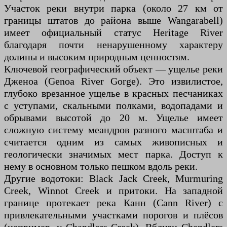
Участок реки внутри парка (около 27 км от
границы штатов до района выше Wangarabell)
имеет официальный статус Heritage River
благодаря почти ненарушенному характеру
долины и высоким природным ценностям.
Ключевой географический объект — ущелье реки
Дженоа (Genoa River Gorge). Это извилистое,
глубоко врезанное ущелье в красных песчаниках
с уступами, скальными полками, водопадами и
обрывами высотой до 20 м. Ущелье имеет
сложную систему меандров разного масштаба и
считается одним из самых живописных и
геологически значимых мест парка. Доступ к
нему в основном только пешком вдоль реки.
Другие водотоки: Black Jack Creek, Murmuring
Creek, Winnot Creek и притоки. На западной
границе протекает река Канн (Cann River) с
привлекательными участками порогов и плёсов