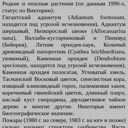
Редкие и опасные растения (по данным 1990-х,
статус по Виктории):
Гигантский адиантум (Adiantum formosum,
находится под угрозой исчезновения), Адиантум
шершавый, Низкорослый шеоке (Allocasuarina
nana), Валлаби-кустарниковый и Пинквуд
(Бейерия), Летняя орхидея-паук, Колючий
древовидный папоротник (Cyathea leichhardtiana,
уязвимый), Каменная орхидея (Dendrobium
speciosum, находится под угрозой исчезновения),
Каменная орхидея полосатая, Угловатый хмель,
Тасманский Восковый цветок, синелистная кора,
изящный клиновидный горох, пальчиковая хакея,
коричневый гвинейский цветок, длинный плаун,
кислый куст смородины, двухцветковое чайное
дерево и многие другие. Некоторые имеют
биогеографическое значение.
Пожары (1980 г. на севере, 1983 г. на юге и позже)
сильно изучают структуру сообщества. Часть