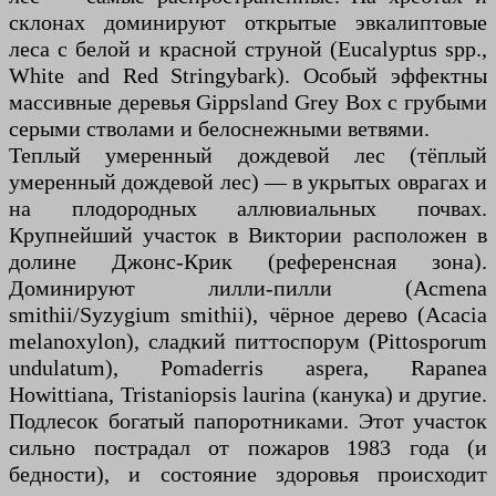
склонах доминируют открытые эвкалиптовые
леса с белой и красной струной (Eucalyptus spp.,
White and Red Stringybark). Особый эффектны
массивные деревья Gippsland Grey Box с грубыми
серыми стволами и белоснежными ветвями.
Теплый умеренный дождевой лес (тёплый
умеренный дождевой лес) — в укрытых оврагах и
на плодородных аллювиальных почвах.
Крупнейший участок в Виктории расположен в
долине Джонс-Крик (референсная зона).
Доминируют лилли-пилли (Acmena
smithii/Syzygium smithii), чёрное дерево (Acacia
melanoxylon), сладкий питтоспорум (Pittosporum
undulatum), Pomaderris aspera, Rapanea
Howittiana, Tristaniopsis laurina (канука) и другие.
Подлесок богатый папоротниками. Этот участок
сильно пострадал от пожаров 1983 года (и
бедности), и состояние здоровья происходит