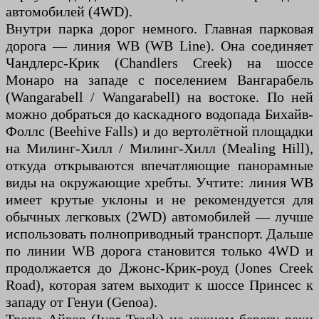
автомобилей (4WD).
Внутри парка дорог немного. Главная парковая
дорога — линия WB (WB Line). Она соединяет
Чандлерс-Крик (Chandlers Creek) на шоссе
Монаро на западе с поселением Вангарабель
(Wangarabell / Wangarabell) на востоке. По ней
можно добраться до каскадного водопада Бихайв-
Фоллс (Beehive Falls) и до вертолётной площадки
на Милинг-Хилл / Милинг-Хилл (Mealing Hill),
откуда открываются впечатляющие панорамные
виды на окружающие хребты. Учтите: линия WB
имеет крутые уклоны и не рекомендуется для
обычных легковых (2WD) автомобилей — лучше
использовать полноприводный транспорт. Дальше
по линии WB дорога становится только 4WD и
продолжается до Джонс-Крик-роуд (Jones Creek
Road), которая затем выходит к шоссе Принсес к
западу от Генуи (Genoa).