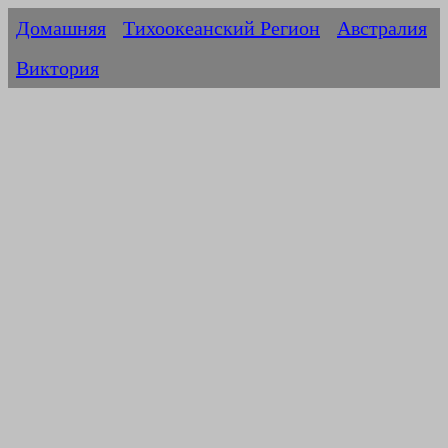
Домашняя
Тихоокеанский Регион
Австралия
Виктория