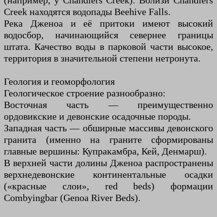
(например, у Chandlers Creek). Вблизи Chandlers
Creek находятся водопады Beehive Falls.
Река Дженоа и её притоки имеют высокий
водосбор, начинающийся севернее границы
штата. Качество воды в парковой части высокое,
территория в значительной степени нетронута.
Геология и геоморфология
Геологическое строение разнообразно:
Восточная часть — преимущественно
ордовикские и девонские осадочные породы.
Западная часть — обширные массивы девонского
гранита (именно на граните сформированы
главные вершины: Купракамбра, Кей, Денмарш).
В верхней части долины Дженоа распространены
верхнедевонские континентальные осадки
(«красные слои», red beds) формации
Combyingbar (Genoa River Beds).