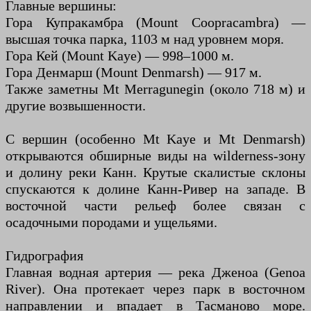
Главные вершины:
Гора Купракамбра (Mount Coopracambra) —
высшая точка парка, 1103 м над уровнем моря.
Гора Кей (Mount Kaye) — 998–1000 м.
Гора Денмарш (Mount Denmarsh) — 917 м.
Также заметны Mt Merragunegin (около 718 м) и
другие возвышенности.
С вершин (особенно Mt Kaye и Mt Denmarsh)
открываются обширные виды на wilderness-зону
и долину реки Канн. Крутые скалистые склоны
спускаются к долине Канн-Ривер на западе. В
восточной части рельеф более связан с
осадочными породами и ущельями.
Гидрография
Главная водная артерия — река Дженоа (Genoa
River). Она протекает через парк в восточном
направлении и впадает в Тасманово море.