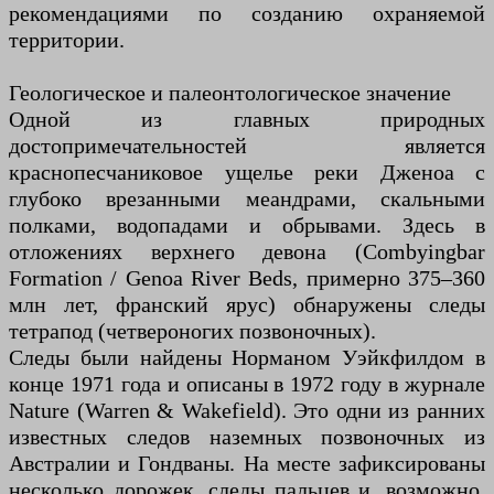
рекомендациями по созданию охраняемой
территории.
Геологическое и палеонтологическое значение
Одной из главных природных
достопримечательностей является
краснопесчаниковое ущелье реки Дженоа с
глубоко врезанными меандрами, скальными
полками, водопадами и обрывами. Здесь в
отложениях верхнего девона (Combyingbar
Formation / Genoa River Beds, примерно 375–360
млн лет, франский ярус) обнаружены следы
тетрапод (четвероногих позвоночных).
Следы были найдены Норманом Уэйкфилдом в
конце 1971 года и описаны в 1972 году в журнале
Nature (Warren & Wakefield). Это одни из ранних
известных следов наземных позвоночных из
Австралии и Гондваны. На месте зафиксированы
несколько дорожек, следы пальцев и, возможно,