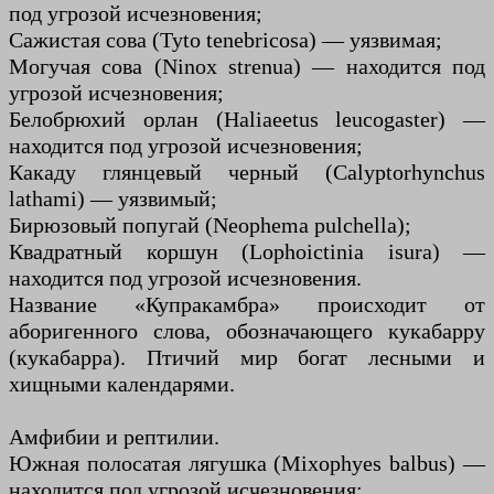
под угрозой исчезновения;
Сажистая сова (Tyto tenebricosa) — уязвимая;
Могучая сова (Ninox strenua) — находится под
угрозой исчезновения;
Белобрюхий орлан (Haliaeetus leucogaster) —
находится под угрозой исчезновения;
Какаду глянцевый черный (Calyptorhynchus
lathami) — уязвимый;
Бирюзовый попугай (Neophema pulchella);
Квадратный коршун (Lophoictinia isura) —
находится под угрозой исчезновения.
Название «Купракамбра» происходит от
аборигенного слова, обозначающего кукабарру
(кукабарра). Птичий мир богат лесными и
хищными календарями.
Амфибии и рептилии.
Южная полосатая лягушка (Mixophyes balbus) —
находится под угрозой исчезновения;