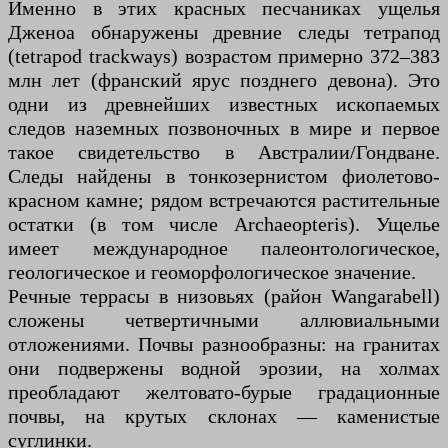
Именно в этих красных песчаниках ущелья
Дженоа обнаружены древние следы тетрапод
(tetrapod trackways) возрастом примерно 372–383
млн лет (франский ярус позднего девона). Это
одни из древнейших известных ископаемых
следов наземных позвоночных в мире и первое
такое свидетельство в Австралии/Гондване.
Следы найдены в тонкозернистом фиолетово-
красном камне; рядом встречаются растительные
остатки (в том числе Archaeopteris). Ущелье
имеет международное палеонтологическое,
геологическое и геоморфологическое значение.
Речные террасы в низовьях (район Wangarabell)
сложены четвертичными аллювиальными
отложениями. Почвы разнообразны: на гранитах
они подвержены водной эрозии, на холмах
преобладают желтовато-бурые градационные
почвы, на крутых склонах — каменистые
суглинки.