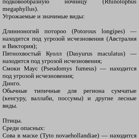
подковообразную ночницу (Rhinolophus
megaphyllus).
Угрожаемые и значимые виды:
Длинноногий потороо (Potorous longipes) —
находится под угрозой исчезновения (Австралия
и Виктория);
Пятнохвостый Куолл (Dasyurus maculatus) —
находится под угрозой исчезновения;
Смоки Маус (Pseudomys fumeus) — находится
под угрозой исчезновения;
Динго.
Обычные типичные для региона сумчатые
(кенгуру, валлаби, поссумы) и другие лесные
виды.
Птицы.
Среди опасных:
Сова в маске (Tyto novaehollandiae) — находится