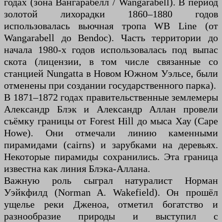
годах (зона Вангарабелл / Wangarabell). В период
золотой лихорадки 1860–1880 годов
использовалась вьючная тропа WB Line (от
Wangarabell до Bendoc). Часть территории до
начала 1980-х годов использовалась под выпас
скота (лицензии, в том числе связанные со
станцией Nungatta в Новом Южном Уэльсе, были
отменены при создании государственного парка).
В 1871–1872 годах правительственные землемеры
Александр Блэк и Александр Аллан провели
съёмку границы от Forest Hill до мыса Хау (Cape
Howe). Они отмечали линию каменными
пирамидами (cairns) и зарубками на деревьях.
Некоторые пирамиды сохранились. Эта граница
известна как линия Блэка-Аллана.
Важную роль сыграл натуралист Норман
Уэйкфилд (Norman A. Wakefield). Он прошёл
ущелье реки Дженоа, отметил богатство и
разнообразие природы и выступил с