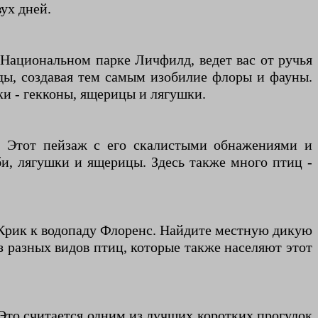
ух дней.
 Национальном парке Личфилд, ведет вас от ручья
оды, создавая тем самым изобилие флоры и фауны.
ки - гекконы, ящерицы и лягушки.
к. Этот пейзаж с его скалистыми обнажениями и
би, лягушки и ящерицы. Здесь также много птиц -
-Крик к водопаду Флоренс. Найдите местную дикую
з разных видов птиц, которые также населяют этот
Это считается одним из лучших коротких прогулок