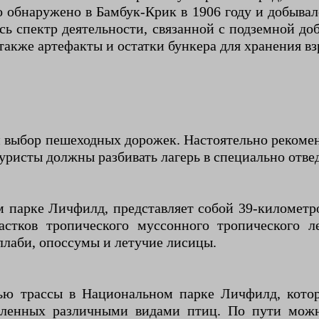
обнаружено в Бамбук-Крик в 1906 году и добывало
сь спектр деятельности, связанной с подземной до
также артефакты и остатки бункера для хранения в
ыбор пешеходных дорожек. Настоятельно рекоменд
Туристы должны разбивать лагерь в специально отве
 парке Личфилд, представляет собой 39-километро
астков тропического муссонного тропического л
ллаби, опоссумы и летучие лисицы.
тью трассы в Национальном парке Личфилд, котор
еленных различными видами птиц. По пути можн