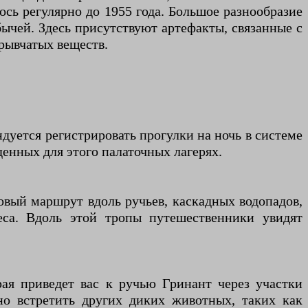
сь регулярно до 1955 года. Большое разнообразие
бычей. Здесь присутствуют артефакты, связанные с
зрывчатых веществ.
уется регистрировать прогулки на ночь в системе
денных для этого палаточных лагерях.
вый маршрут вдоль ручьев, каскадных водопадов,
еса. Вдоль этой тропы путешественники увидят
ая приведет вас к ручью Гринант через участки
о встретить других диких животных, таких как