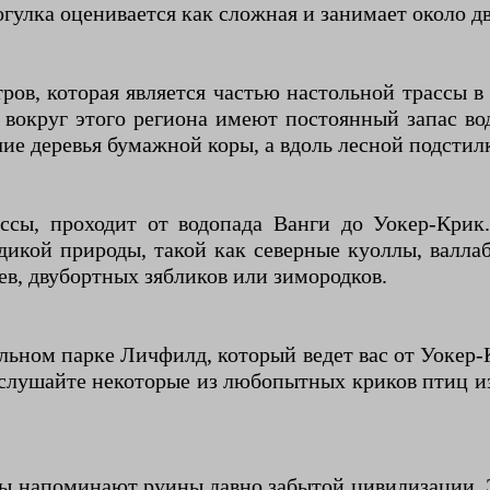
гулка оценивается как сложная и занимает около дв
ров, которая является частью настольной трассы в
 вокруг этого региона имеют постоянный запас в
чие деревья бумажной коры, а вдоль лесной подстил
рассы, проходит от водопада Ванги до Уокер-Кри
икой природы, такой как северные куоллы, валла
в, двубортных зябликов или зимородков.
альном парке Личфилд, который ведет вас от Уокер
ослушайте некоторые из любопытных криков птиц и
бы напоминают руины давно забытой цивилизации. 