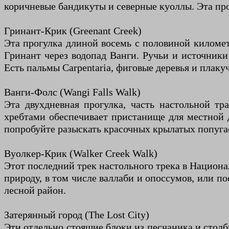
коричневые бандикуты и северные куоллы. Эта про
Гринант-Крик (Greenant Creek)
Эта прогулка длиной восемь с половиной километ
Гринант через водопад Ванги. Ручьи и источники
Есть пальмы Carpentaria, фиговые деревья и плаку
Ванги-Фолс (Wangi Falls Walk)
Эта двухдневная прогулка, часть настольной т
хребтами обеспечивает пристанище для местной д
попробуйте разыскать красочных крылатых попугае
Вуолкер-Крик (Walker Creek Walk)
Этот последний трек настольного трека в Национ
природу, в том числе валлаби и опоссумов, или п
лесной район.
Затерянный город (The Lost City)
Эти отдельно стоящие блоки из песчаника и стол