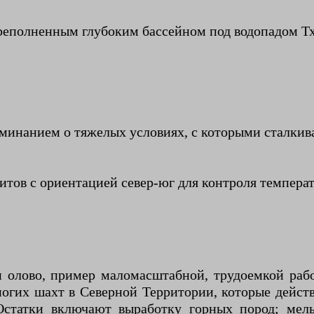
ереполненным глубоким бассейном под водопадом Т
поминанием о тяжелых условиях, с которыми сталки
тов с ориентацией север-юг для контроля температ
 олово, пример маломасштабной, трудоемкой раб
гих шахт в Северной Территории, которые действо
Остатки включают выработку горных пород; мел