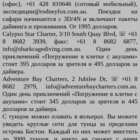
(офис), +61 428 810646 (сотовый мобильный),
экспедиции@rodneyfox.com.au. Поездки на
сафари начинаются с 3D/4N и включают пакеты
дайвинга и проживания. От 1995 долларов.
Calypso Star Charter, 3/10 South Quay Blvd, ☏ +61
8 8682 3939, факс: +61 8 8682 6877,
info@sharkcagediving.com.au. Один день
приключений «Погружение в клетке с акулами»
стоит 395 долларов за зрителя и 495 долларов за
дайвера.
Adventure Bay Charters, 2 Jubilee Dr, ☏ +61 8
8682 2979, info@adventurebaycharters.com.au.
Один день приключений «Погружение в клетке с
акулами» стоит 345 долларов за зрителя и 445
долларов за дайвера.
С тунцом можно плавать в вольерах. Вы можете
увидеть круглые сети для тунца за пределами
острова Бостон. Каждый из них может вместить
до 3000 тунцов, и никто не сможет с ними