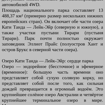
автомобилей 4WD.
Площадь национального парка составляет 13
488,37 км² (примерно размер нескольких нижних
европейских стран). Он включает обе части озера
Кати Танда — Лейк-Эйр (северную и южную), а
также участки пустыни Тирари (пустыня
Тирари). Парк почти полностью окружает
заповедник Эллиот Прайс (полуостров Хант и
остров Брукс в северной части озера).
Озеро Кати Танда — Лейк-Эйр: сердце парка
Озеро — эндорейное (бессточное) и эфемерное
(временное): большую часть времени оно
представляет собой сухую соляную корку, но
представляет собой после того, как сильная
дождей превращается в огромный водоём. Это
крупнейшее солёное озеро Австралии и четвёртое
крупнейшее терминальное озеро в мире.