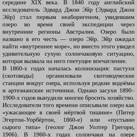
середине XIX века. В 1840 году английский
исследователь Эдвард Джон Эйр (Эдвард Джон
Эйр) стал первым неаборигеном, увидевшим
озеро во время своей экспедиции через
внутренние регионы Австралии. Озеро было
названо в его честь — озеро Эйр. Эйр ожидал
найти «внутреннее море», но вместо этого увидел
удивительную сухую солончаковую ситуацию,
которая вызвала на него гнетущее впечатление.
В 1860-х годах началась колонизация: пастухи
(скотоводы) организовали скотоводческие
станции вокруг озера, используя редкие водоёмы
и артезианские источники. Однако засухи 1890–
1900-х годов вынудили многие бросить хозяйство.
Исследователи того времени описывали озеро как
«ужасающее в своей мёртвой тишине» (Питер
Эгертон-Уорбёртон, 1860-е) или «пустыню
сырого типа» (геолог Джон Уолтер Грегори,
1906). В 1960-х годах солончаки на озере