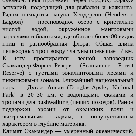
эстуарий, подходящий для рыбалки и каякинга.
Рядом находится лагуна Хендерсон (Henderson
Lagoon) — пресноводное озеро с кристально
чистой водой, окружённое мангровыми
зарослями и болотами, где обитает более 80 видов
птиц и разнообразная флора. Общая длина
пешеходных троп вокруг лагуны превышает 7 км.
К югу простирается лесной заповедник
Скамандер-Форест-Резерв (Scamander Forest
Reserve) с густыми эвкалиптовыми лесами и
пикниковыми зонами. Ближайший национальный
парк — Дуглас-Апсли (Douglas-Apsley National
Park) в 20–30 км, с водопадами, скалами и
тропами для bushwalking (пеших походов). Район
подвержен эрозии от океанских волн и
экстремальным осадкам, с полупустынным
характером в глубине материка.
Климат Скамандер — умеренный океанический,