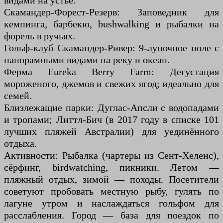
видами на устье.
Скамандер-Форест-Резерв: Заповедник для
кемпинга, барбекю, bushwalking и рыбалки на
форель в ручьях.
Гольф-клуб Скамандер-Ривер: 9-луночное поле с
панорамными видами на реку и океан.
Ферма Eureka Berry Farm: Дегустация
мороженого, джемов и свежих ягод; идеально для
семей.
Близлежащие парки: Дуглас-Апсли с водопадами
и тропами; Литтл-Бич (в 2017 году в списке 101
лучших пляжей Австралии) для уединённого
отдыха.
Активности: Рыбалка (чартеры из Сент-Хеленс),
сёрфинг, birdwatching, пикники. Летом —
пляжный отдых, зимой — походы. Посетители
советуют пробовать местную рыбу, гулять по
лагуне утром и наслаждаться гольфом для
расслабления. Город — база для поездок по