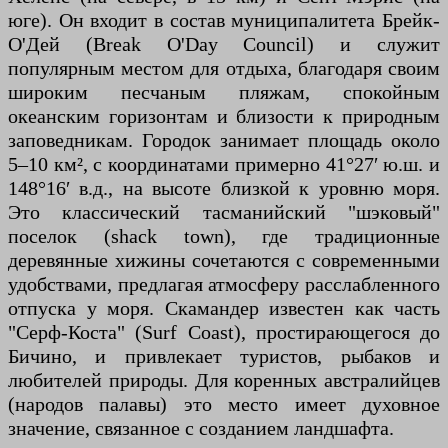
юге). Он входит в состав муниципалитета Брейк-
О'Дей (Break O'Day Council) и служит
популярным местом для отдыха, благодаря своим
широким песчаным пляжам, спокойным
океанским горизонтам и близости к природным
заповедникам. Городок занимает площадь около
5–10 км², с координатами примерно 41°27′ ю.ш. и
148°16′ в.д., на высоте близкой к уровню моря.
Это классический тасманийский "шэковый"
поселок (shack town), где традиционные
деревянные хижины сочетаются с современными
удобствами, предлагая атмосферу расслабленного
отпуска у моря. Скамандер известен как часть
"Серф-Коста" (Surf Coast), простирающегося до
Бичино, и привлекает туристов, рыбаков и
любителей природы. Для коренных австралийцев
(народов палавы) это место имеет духовное
значение, связанное с созданием ландшафта.