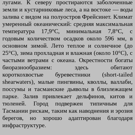
лугами. К северу простираются заболоченные
земли и кустарниковые леса, а на востоке — воды
залива с видом на полуостров Фрейсинет. Климат
умеренный океанический: средняя максимальная
температура 17,9°C, минимальная 7,8°C, с
годовым количеством осадков около 596 мм, в
основном зимой. Лето теплое и солнечное (до
25°C), зима прохладная и влажная (около 10°C), с
частыми ветрами с океана. Окрестности богаты
биоразнообразием: здесь обитают
короткохвостые буревестники (short-tailed
shearwaters), малые пингвины, кволлы, валлаби,
поссумы и тасманские дьяволы в близлежащем
парке. Залив привлекает дельфинов, китов и
тюленей. Город подвержен типичным для
Тасмании рискам, таким как наводнения и эрозия
берегов, но хорошо адаптирован благодаря
инфраструктуре.