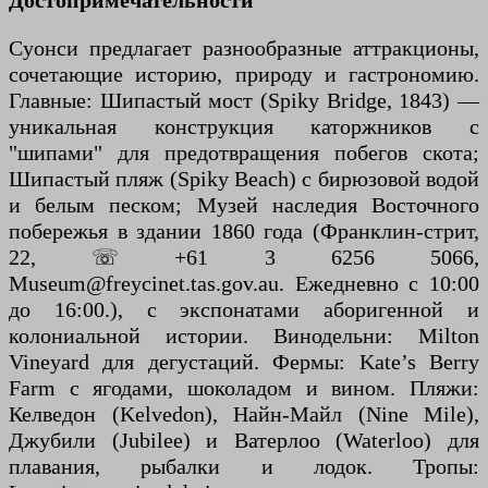
Достопримечательности
Суонси предлагает разнообразные аттракционы,
сочетающие историю, природу и гастрономию.
Главные: Шипастый мост (Spiky Bridge, 1843) —
уникальная конструкция каторжников с
"шипами" для предотвращения побегов скота;
Шипастый пляж (Spiky Beach) с бирюзовой водой
и белым песком; Музей наследия Восточного
побережья в здании 1860 года (Франклин-стрит,
22, ☏ +61 3 6256 5066,
Museum@freycinet.tas.gov.au. Ежедневно с 10:00
до 16:00.), с экспонатами аборигенной и
колониальной истории. Винодельни: Milton
Vineyard для дегустаций. Фермы: Kate’s Berry
Farm с ягодами, шоколадом и вином. Пляжи:
Келведон (Kelvedon), Найн-Майл (Nine Mile),
Джубили (Jubilee) и Ватерлоо (Waterloo) для
плавания, рыбалки и лодок. Тропы: