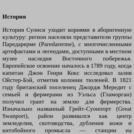
История
История Суонси уходит корнями в аборигенную
культуру: регион населяли представители группы
Паредарерме (Paredarerme), с многочисленными
артефактами и легендами, доступными в местном
музее наследия Восточного побережья.
Европейское освоение началось в 1789 году, когда
капитан Джон Генри Кокс исследовал залив
Ойстер-Бэй, отметив колонии тюленей. В 1821
году британский поселенец Джордж Мередит с
семьей и фермерами из Уэльса (Гламорган)
получил грант на землю для фермерства.
Изначально названный Грейт-Суонпорт (Great
Swanport), район развивался как центр
земледелия, скотоводства, дубления кожи и
китобойного промысла — станции на