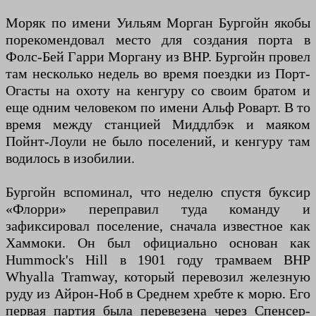
Моряк по имени Уильям Морган Бургойн якобы
порекомендовал место для создания порта в
Фолс-Бей Гарри Моргану из BHP. Бургойн провел
там несколько недель во время поездки из Порт-
Огасты на охоту на кенгуру со своим братом и
еще одним человеком по имени Альф Роварт. В то
время между станцией Миддлбэк и маяком
Пойнт-Лоули не было поселений, и кенгуру там
водилось в изобилии.
Бургойн вспоминал, что неделю спустя буксир
«Флорри» переправил туда команду и
зафиксировал поселение, сначала известное как
Хаммоки. Он был официально основан как
Hummock's Hill в 1901 году трамваем BHP
Whyalla Tramway, который перевозил железную
руду из Айрон-Ноб в Среднем хребте к морю. Его
первая партия была перевезена через Спенсер-