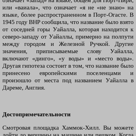
означает «запад» на языке, общем для Порт-Пири,
или «ваиала», что означает «я не «не знаю» на
языке, более распространенном в Порт-Огасте. В
1945 году BHP сообщила, что название было взято
от соседней горы Уайалла, которая находится к
северо-западу от Уайаллы, примерно на полпути
между городом и Железной Ручкой. Другие
значения, приписываемые слову Уайалла,
включают «динго», «у воды» и «место воды».
Другая гипотеза состоит в том, что название было
принесено европейскими поселенцами и
произошло от места под названием Уайалла в
Дареме, Англия.
Достопримечательности
Смотровая площадка Хаммок-Хилл. Вы можете
дойти до вершины на машине или пешком. Когда