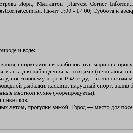
ова Йорк, Минлатон (Harvest Corner Informatio
tcorner.com.au. Пн-пт 9:00 - 17:00; Суббота и воскр
ироде и воде:
ания, сноркелинга и краболовства; марина с прогу
ые леса для наблюдения за птицами (пеликаны, пл
у, посетившему порт в 1949 году, с экспонатами м
ководной рыбалки, каякинг, парусный спорт; залив 
енные местной кухне (морепродукты).
и пикников.
ых летом, прогулки зимой. Город — место для посе