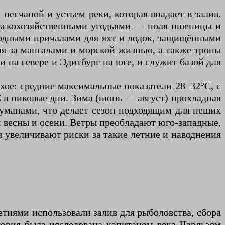
есчаной и устьем реки, которая впадает в залив.
льскохозяйственными угодьями — поля пшеницы и
одными причалами для яхт и лодок, защищёнными
ия за мангалами и морской жизнью, а также тропы
и на севере и Эдитбург на юге, и служит базой для
хое: средние максимальные показатели 28–32°C, с
 в пиковые дни. Зима (июнь — август) прохладная
туманами, что делает сезон подходящим для пеших
м весны и осени. Ветры преобладают юго-западные,
 увеличивают риски за такие летние и наводнения
етиями использовали залив для рыболовства, сбора
тория была исследована капитаном века Чарльзом