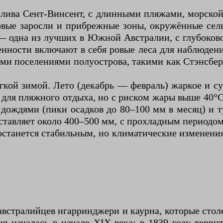
лива Сент-Винсент, с длинными пляжами, морской п
овые заросли и прибрежные зоны, окружённые се
— одна из лучших в Южной Австралии, с глубоков
нности включают в себя ровые леса для наблюден
ими поселениями полуострова, такими как Стэнсбер
кой зимой. Лето (декабрь — февраль) жаркое и су
 для пляжного отдыха, но с риском жары выше 40°C
 дождями (пики осадков до 80–100 мм в месяц) и 
оставляет около 400–500 мм, с прохладным периодо
станется стабильным, но климатические изменения
встралийцев нгарринджери и каурна, которые стол
я началась в начале XIX века: в 1839 году терри