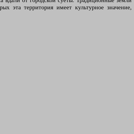
а вдали от городской суеты. Традиционные земли
орых эта территория имеет культурное значение,