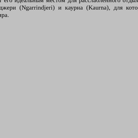
т его идеальным местом для расслабленного отдых
ери (Ngarrindjeri) и каурна (Kaurna), для кот
ира.