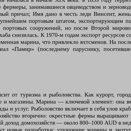
ые фермеры, занимавшиеся овцеводством и зерновод
ервый причал; Имя дано в честь леди Винсент, ж
рупнейшим портовым штатом, экспортирующим пш
и портовых сооружений, но после Второй мирово
хаба снизилась. К 1970-м годам экспорт ресурсов с
еменная марина, что привлекло яхтсменов. На пос
иал «Памир» (последнему паруснику, посетивше
ит от туризма и рыболовства. Как курорт, горо
е и магазины. Марина — ключевой элемент: она вм
нды и услуг. Рыболовство включает в себя улов краб
озяйство вторично: окрестные фермы выращивают 
ый доход домохозяйств — около 800–1000 AUD в нед
тут новые разработки: улучшение марины и экоту