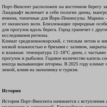
Порт-Винсент расположен на восточном берегу за
Ландшафт включает в себя пологие дюны, мангр
ячменя, типичные для Йорк-Пенинсулы. Марина 
от океанских волн. Близлежащие природные особе
для прогулок вдоль берега. Город граничит с друг
исследования региона.
Климат средиземноморский, с теплым летом и мяг
низкой влажностью и бризами с заливом, закрыты
и влажная: температура 12–18°C днем, с частыми
прогулок и рыбалки. Годовое количество капель с
иногда вызывающие штормы. В 2025 году климат о
зимой, влияя на экономику и туризм.
История
История Порт-Винсента начинается с вступления а
моллюсков и церемоний. Европейская колонизаци