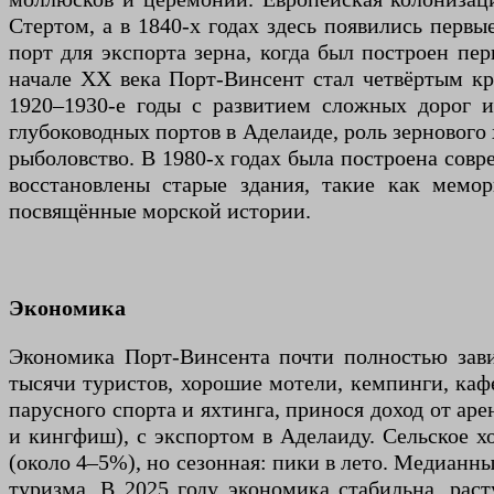
Стертом, а в 1840-х годах здесь появились перв
порт для экспорта зерна, когда был построен п
начале XX века Порт-Винсент стал четвёртым к
1920–1930-е годы с развитием сложных дорог 
глубоководных портов в Аделаиде, роль зернового 
рыболовство. В 1980-х годах была построена совр
восстановлены старые здания, такие как мемор
посвящённые морской истории.
Экономика
Экономика Порт-Винсента почти полностью завис
тысячи туристов, хорошие мотели, кемпинги, каф
парусного спорта и яхтинга, принося доход от аре
и кингфиш), с экспортом в Аделаиду. Сельское х
(около 4–5%), но сезонная: пики в лето. Медианн
туризма. В 2025 году экономика стабильна, рас