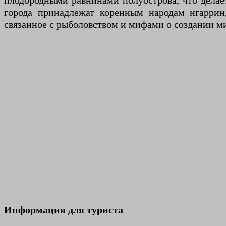
плодородными равнинами полуострова, что делае
города принадлежат коренным народам нгарриндж
связанное с рыболовством и мифами о создании м
Информация для туриста