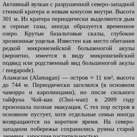
Активный вулкан с разрушенной северо-западной
стенкой кратера и новым конусом внутри. Высота
301 м. Из кратера периодически выделяются дым
и серные газы, иногда образуется временное
озеро. Крутые базальтовые скалы, глубокие
эрозионные ущелья. Известен как место обитания
редкой микронезийской большеногой акулы
(вероятно, имеется в виду микронезийский
подвид или родственный вид большеногой акулы
/ megapode).
Аламаган (Alamagan) — остров ≈ 11 км², высота
до 744 м. Периодически заселялся (в основном
чаморро и каролинцами), но после сильного
тайфуна Чой-ван (Choi-wan) в 2009 году
произошла полная эвакуация. С тех пор остров в
основном пустует, хотя отдельные семьи иногда
возвращаются на короткое время. На северо-
западном побережье сохранились руины старой
деревни, заросшие растительностью.