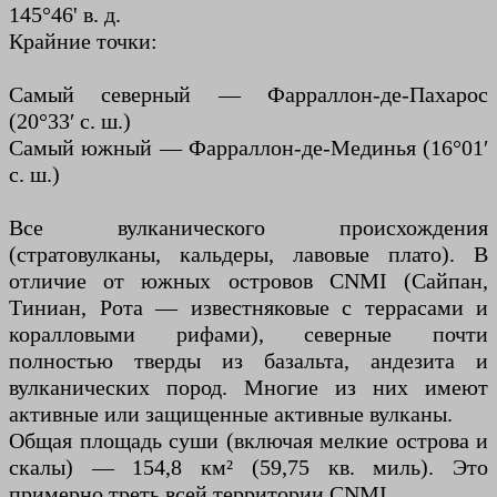
145°46' в. д.
Крайние точки:
Самый северный — Фарраллон-де-Пахарос
(20°33′ с. ш.)
Самый южный — Фарраллон-де-Мединья (16°01′
с. ш.)
Все вулканического происхождения
(стратовулканы, кальдеры, лавовые плато). В
отличие от южных островов CNMI (Сайпан,
Тиниан, Рота — известняковые с террасами и
коралловыми рифами), северные почти
полностью тверды из базальта, андезита и
вулканических пород. Многие из них имеют
активные или защищенные активные вулканы.
Общая площадь суши (включая мелкие острова и
скалы) — 154,8 км² (59,75 кв. миль). Это
примерно треть всей территории CNMI.