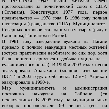
В 1975–1976 годах песни жителей CNMI
проголосовали за политический союз с США
(Covenant). Конституция 1977 года, первое
правительство — 1978 года. В 1986 году полная
интеграция (гражданство США). Муниципалитет
Северных островов стал одним из четырех (ряду с
Саипаном, Тинианом и Ротой).
В 1981 году извержение вулкана на Пагане
привело к полной эвакуации местных жителей
(остров практически необитаем до сих пор, хотя
были попытки вернуться и добыча пуццолана —
вулканического пепла). В 1990 и 2003 годах песня
эвакуировала Анатахана (мощное извержение
ВЭИ-4 в 2003 году, столб пепла 12 км). Агрихан
эвакуировали в 1990-е.
Мэр муниципалитета и администрация
постоянно находятся на Сайпане («в
исключении»). В 2005 году на муниципальных
выборах проголосовали 99 человек (все на