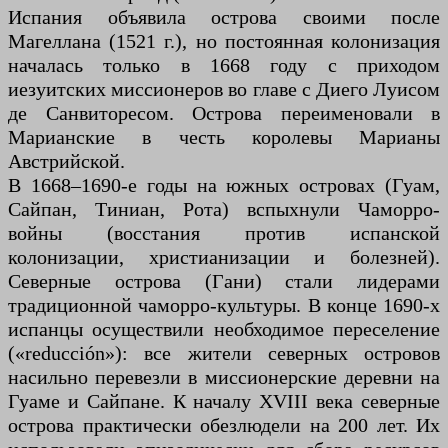
Испания объявила острова своими после
Магеллана (1521 г.), но постоянная колонизация
началась только в 1668 году с приходом
иезуитских миссионеров во главе с Диего Луисом
де Санвиторесом. Острова переименовали в
Марианские в честь королевы Марианы
Австрийской.
В 1668–1690-е годы на южных островах (Гуам,
Сайпан, Тиниан, Рота) вспыхнули Чаморро-
войны (восстания против испанской
колонизации, христианизации и болезней).
Северные острова (Гани) стали лидерами
традиционной чаморро-культуры. В конце 1690-х
испанцы осуществили необходимое переселение
(«reducción»): все жители северных островов
насильно перевезли в миссионерские деревни на
Гуаме и Сайпане. К началу XVIII века северные
острова практически обезлюдели на 200 лет. Их