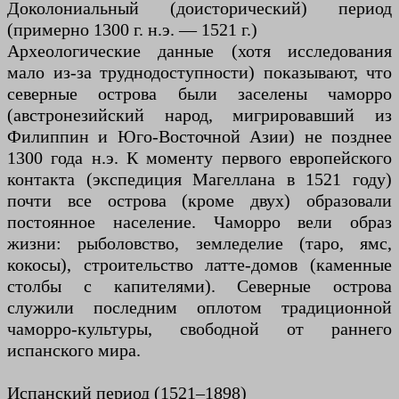
Доколониальный (доисторический) период
(примерно 1300 г. н.э. — 1521 г.)
Археологические данные (хотя исследования
мало из-за труднодоступности) показывают, что
северные острова были заселены чаморро
(австронезийский народ, мигрировавший из
Филиппин и Юго-Восточной Азии) не позднее
1300 года н.э. К моменту первого европейского
контакта (экспедиция Магеллана в 1521 году)
почти все острова (кроме двух) образовали
постоянное население. Чаморро вели образ
жизни: рыболовство, земледелие (таро, ямс,
кокосы), строительство латте-домов (каменные
столбы с капителями). Северные острова
служили последним оплотом традиционной
чаморро-культуры, свободной от раннего
испанского мира.
Испанский период (1521–1898)