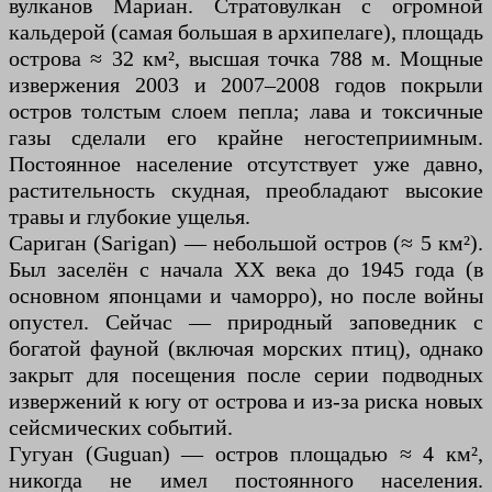
вулканов Мариан. Стратовулкан с огромной
кальдерой (самая большая в архипелаге), площадь
острова ≈ 32 км², высшая точка 788 м. Мощные
извержения 2003 и 2007–2008 годов покрыли
остров толстым слоем пепла; лава и токсичные
газы сделали его крайне негостеприимным.
Постоянное население отсутствует уже давно,
растительность скудная, преобладают высокие
травы и глубокие ущелья.
Сариган (Sarigan) — небольшой остров (≈ 5 км²).
Был заселён с начала XX века до 1945 года (в
основном японцами и чаморро), но после войны
опустел. Сейчас — природный заповедник с
богатой фауной (включая морских птиц), однако
закрыт для посещения после серии подводных
извержений к югу от острова и из-за риска новых
сейсмических событий.
Гугуан (Guguan) — остров площадью ≈ 4 км²,
никогда не имел постоянного населения.