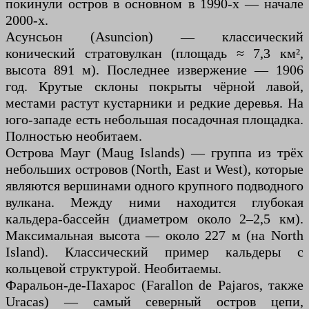
покинули остров в основном в 1990-х — начале
2000-х.
Асунсьон (Asuncion) — классический
конический стратовулкан (площадь ≈ 7,3 км²,
высота 891 м). Последнее извержение — 1906
год. Крутые склоны покрыты чёрной лавой,
местами растут кустарники и редкие деревья. На
юго-западе есть небольшая посадочная площадка.
Полностью необитаем.
Острова Мауг (Maug Islands) — группа из трёх
небольших островов (North, East и West), которые
являются вершинами одного крупного подводного
вулкана. Между ними находится глубокая
кальдера-бассейн (диаметром около 2–2,5 км).
Максимальная высота — около 227 м (на North
Island). Классический пример кальдеры с
кольцевой структурой. Необитаемы.
Фаральон-де-Пахарос (Farallon de Pajaros, также
Uracas) — самый северный остров цепи,