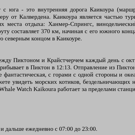
 юга - это внутренняя дорога Каикоура (маршру
веру от Калвердена. Каикоура является частью ту
ых места отдыха: Ханмер-Спрингс, винодельческ
уту составляет 370 км, начиная с его южного конц
го северным концом в Каикоуре.
между Пиктоном и Крайстчерчем каждый день с окт
прибывает в Пиктон в 12:13. Отправление из Пиктон
е фантастическая, с горами с одной стороны и оке
жете увидеть морских котиков, бездельничающих н
Whale Watch Kaikoura работает за пределами станци
и дальше ежедневно с 07:00 до 23:00.