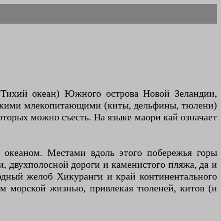
(Тихий океан) Южного острова Новой Зеландии,
рскими млекопитающими (киты, дельфины, тюлени)
оторых можно съесть. На языке маори кай означает
 океаном. Местами вдоль этого побережья горы
и, двухполосной дороги и каменистого пляжа, да и
водный желоб Хикуранги и край континентального
ым морской жизнью, привлекая тюленей, китов (и