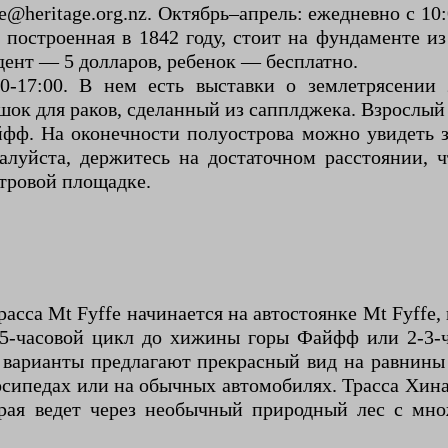
fe@heritage.org.nz. Октябрь–апрель: ежедневно с 10:
 построенная в 1842 году, стоит на фундаменте и
удент — 5 долларов, ребенок — бесплатно.
0-17:00. В нем есть выставки о землетрясении 
к для раков, сделанный из сапплджека. Взрослый 1
фф. На оконечности полуострова можно увидеть з
алуйста, держитесь на достаточном расстоянии,
отровой площадке.
асса Mt Fyffe начинается на автостоянке Mt Fyffe,
5-часовой цикл до хижины горы Файфф или 2-3-ч
 варианты предлагают прекрасный вид на равнины 
осипедах или на обычных автомобилях. Трасса Хина
ая ведет через необычный природный лес с мно