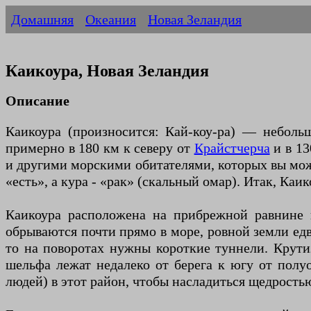
Домашняя
Океания
Новая Зеландия
Каикоура, Новая Зеландия
Описание
Каикоура (произносится: Кай-коу-ра) — небол
примерно в 180 км к северу от
Крайстчерча
и в 13
и другими морскими обитателями, которых вы може
«есть», а кура - «рак» (скальный омар). Итак, Каи
Каикоура расположена на прибрежной равнине 
обрываются почти прямо в море, ровной земли едв
то на поворотах нужны короткие туннели. Крути
шельфа лежат недалеко от берега к югу от полу
людей) в этот район, чтобы насладиться щедрость