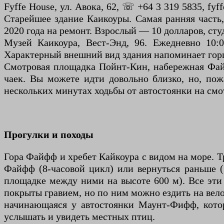
Fyffe House, ул. Авока, 62, ☏ +64 3 319 5835, fyf
Старейшее здание Каикоуры. Самая ранняя часть,
2020 года на ремонт. Взрослый — 10 долларов, ст
Музей Каикоура, Вест-Энд, 96. Ежедневно 10:0
Характерный внешний вид здания напоминает горшо
Смотровая площадка Пойнт-Кин, набережная Фай
чаек. Вы можете идти довольно близко, но, пож
нескольких минутах ходьбы от автостоянки на см
Прогулки и походы
Гора Файфф и хребет Кайкоура с видом на море. Тр
Файфф (8-часовой цикл) или вернуться раньше (
площадке между ними на высоте 600 м). Все эти
покрыты гравием, но по ним можно ездить на вел
начинающаяся у автостоянки Маунт-Фифф, котор
услышать и увидеть местных птиц.