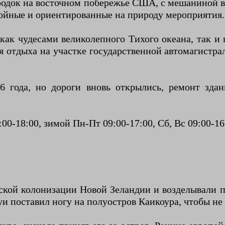
ородок на восточном побережье США, с мешаниной 
койные и ориентированные на природу мероприятия.
как чудесами великолепного Тихого океана, так 
ля отдыха на участке государственной автомагистра
16 года, но дороги вновь открылись, ремонт зд
00-18:00, зимой Пн-Пт 09:00-17:00, Сб, Вс 09:00-16
ской колонизации Новой Зеландии и возделывали 
уи поставил ногу на полуостров Каикоура, чтобы не