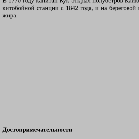
В 1770 году капитан Кук открыл полуостров Каико
китобойной станции с 1842 года, и на береговой
жира.
Достопримечательности