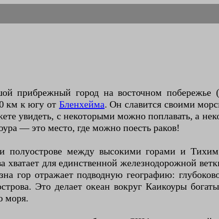
ьшой прибрежный город на восточном побережье 
0 км к югу от
Бленхейма
. Он славится своими мо
те увидеть, с некоторыми можно поплавать, а нек
коура — это место, где можно поесть раков!
и полуострове между высокими горами и Тихим
а хватает для единственной железнодорожной ветк
зна гор отражает подводную географию: глубоко
острова. Это делает океан вокруг Каикоуры богат
ю моря.