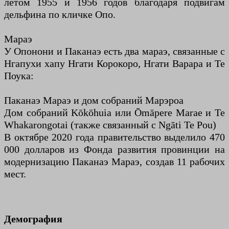
летом 1955 и 1956 годов благодаря подвигам
дельфина по кличке Опо.
Мараэ
У Опонони и Паканаэ есть два мараэ, связанные с
Нгапухи хапу Нгати Корокоро, Нгати Варара и Те
Поука:
Паканаэ Мараэ и дом собраний Марэроа
Дом собраний Kōkōhuia или Ōmāpere Marae и Te
Whakarongotai (также связанный с Ngāti Te Pou)
В октябре 2020 года правительство выделило 470
000 долларов из Фонда развития провинции на
модернизацию Паканаэ Мараэ, создав 11 рабочих
мест.
Демография