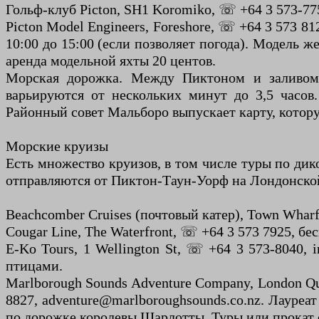
Гольф-клуб Picton, SH1 Koromiko, ☏ +64 3 573-775
Picton Model Engineers, Foreshore, ☏ +64 3 573 8
10:00 до 15:00 (если позволяет погода). Модель же
аренда модельной яхты 20 центов.
Морская дорожка. Между Пиктоном и заливом 
варьируются от нескольких минут до 3,5 часов
Районный совет Мальборо выпускает карту, котор
Морские круизы
Есть множество круизов, в том числе туры по дик
отправляются от Пиктон-Таун-Уорф на Лондонской
Beachcomber Cruises (почтовый катер), Town Wharf
Cougar Line, The Waterfront, ☏ +64 3 573 7925, бес
E-Ko Tours, 1 Wellington St, ☏ +64 3 573-8040,
птицами.
Marlborough Sounds Adventure Company, London Qua
8827, adventure@marlboroughsounds.co.nz. Лауреа
по дорожке королевы Шарлотты. Туры или прокат 