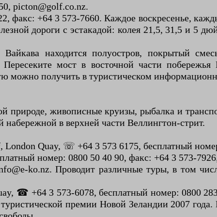
0, picton@golf.co.nz.
122, факс: +64 3 573-7660. Каждое воскресенье, ка
лезной дороги с эстакадой: колея 21,5, 31,5 и 5 дю
Вайкава находится полуостров, покрытый смесь
. Пересеките мост в восточной части побережья
ую можно получить в туристическом информационн
ой природе, живописные круизы, рыбалка и трансп
 набережной в верхней части Веллингтон-стрит.
, London Quay, ☏ +64 3 573 6175, бесплатный номер:
платный номер: 0800 50 40 90, факс: +64 3 573-7926,
 info@e-ko.nz. Проводит различные туры, в том ч
y, ☎ +64 3 573-6078, бесплатный номер: 0800 283 
т туристической премии Новой Зеландии 2007 года. 
свободы.