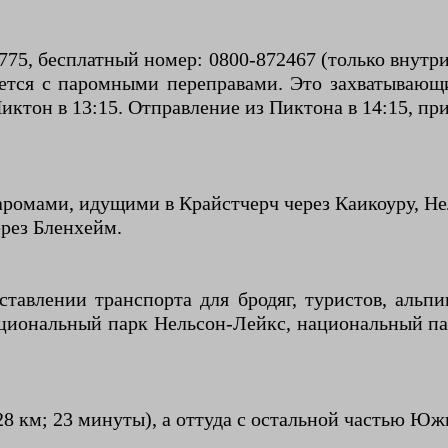
 0775, бесплатный номер: 0800-872467 (только внут
яется с паромными переправами. Это захватывающ
иктон в 13:15. Отправление из Пиктона в 14:15, при
аромами, идущими в Крайстчерч через Каикоуру, Не
ерез Бленхейм.
оставлении транспорта для бродяг, туристов, аль
ациональный парк Нельсон-Лейкс, национальный па
28 км; 23 минуты), а оттуда с остальной частью Юж