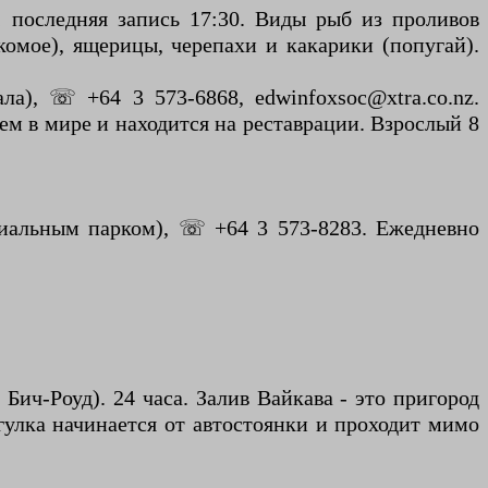
 последняя запись 17:30. Виды рыб из проливов
комое), ящерицы, черепахи и какарики (попугай).
а), ☏ +64 3 573-6868, edwinfoxsoc@xtra.co.nz.
ем в мире и находится на реставрации. Взрослый 8
риальным парком), ☏ +64 3 573-8283. Ежедневно
 Бич-Роуд). 24 часа. Залив Вайкава - это пригород
гулка начинается от автостоянки и проходит мимо