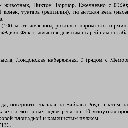
 животных, Пиктон Форшор. Ежедневно с 09:30;
конек, туатара (рептилия), гигантская вета (насе
в.
 (100 м от железнодорожного паромного терминал
 «Эдвин Фокс» является девятым старейшим корабл
ысла, Лондонская набережная, 9 (рядом с Мемо
а; поверните сначала на Вайкава-Роуд, а затем на
 яхт и моторных лодок региона. 10-минутная про
тровой площадкой и каменистым пляжем.
7136.