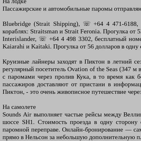
На лодке
Пассажирские и автомобильные паромы отправляютс
Bluebridge (Strait Shipping), ☏ +64 4 471-6188,
кораблях: Straitsman и Strait Feronia. Прогулка от
Interislander, ☏ +64 4 498 3302, бесплатный номер
Kaiarahi и Kaitaki. Прогулка от 56 долларов в одну
Круизные лайнеры заходят в Пиктон в летний сез
регулярный посетитель Ovation of the Seas (347 
с паромами через пролив Кука, в то время как 
пассажиров доставляют от пристани в информац
Пиктон, - это очень живописное путешествие чер
На самолете
Sounds Air выполняет частые рейсы между Велли
шоссе SH1. Стоимость проезда в одну сторону 
паромной переправе. Онлайн-бронирование — самы
прямо в Нельсон за небольшую дополнительную пла