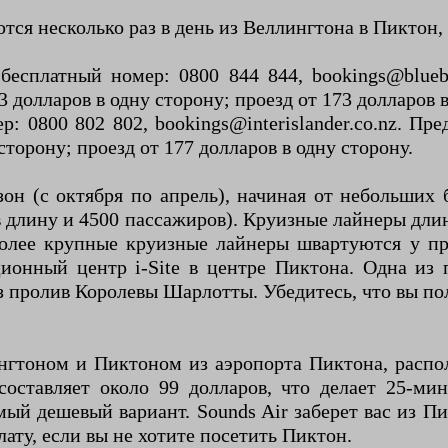
я несколько раз в день из Веллингтона в Пиктон, ч
 бесплатный номер: 0800 844 844, bookings@blueb
 53 долларов в одну сторону; проезд от 173 долларов 
: 0800 802 802, bookings@interislander.co.nz. Пре
 сторону; проезд от 177 долларов в одну сторону.
он (с октября по апрель), начиная от небольших 
м в длину и 4500 пассажиров). Круизные лайнеры дл
более крупные круизные лайнеры швартуются у п
ионный центр i-Site в центре Пиктона. Одна из
ез пролив Королевы Шарлотты. Убедитесь, что вы п
нгтоном и Пиктоном из аэропорта Пиктона, распо
составляет около 99 долларов, что делает 25-ми
й дешевый вариант. Sounds Air заберет вас из Пик
ту, если вы не хотите посетить Пиктон.