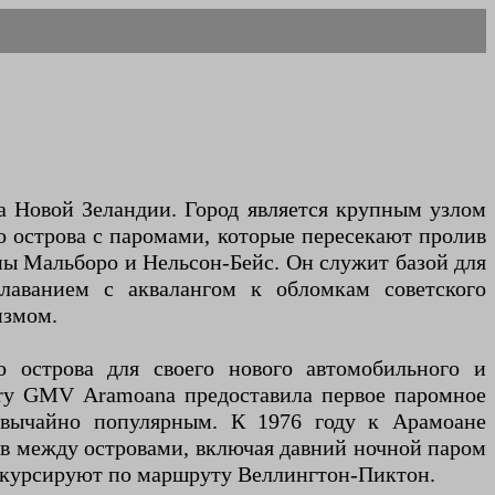
 Новой Зеландии. Город является крупным узлом
острова с паромами, которые пересекают пролив
оны Мальборо и Нельсон-Бейс. Он служит базой для
лаванием с аквалангом к обломкам советского
измом.
 острова для своего нового автомобильного и
erry GMV Aramoana предоставила первое паромное
езвычайно популярным. К 1976 году к Арамоане
ов между островами, включая давний ночной паром
ge курсируют по маршруту Веллингтон-Пиктон.