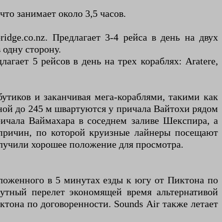
то занимает около 3,5 часов.
ridge.co.nz. Предлагает 3-4 рейса в день на двух
в одну сторону.
длагает 5 рейсов в день на трех кораблях: Aratere,
бутиков и заканчивая мега-кораблями, такими как
иной до 245 м швартуются у причала Вайтохи рядом
ричала Ваймахара в соседнем заливе Шекспира, а
 причин, по которой круизные лайнеры посещают
олучили хорошее положение для просмотра.
ложенного в 5 минутах езды к югу от Пиктона по
нутный перелет экономящей время альтернативой
тона по договоренности. Sounds Air также летает