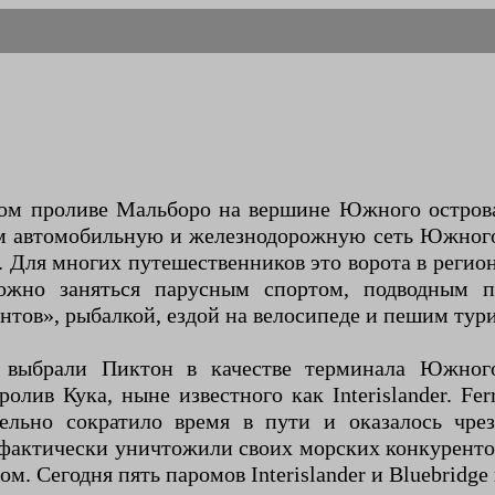
ом проливе Мальборо на вершине Южного острова
м автомобильную и железнодорожную сеть Южного 
. Для многих путешественников это ворота в реги
ожно заняться парусным спортом, подводным п
тов», рыбалкой, ездой на велосипеде и пешим тур
 выбрали Пиктон в качестве терминала Южного
олив Кука, ныне известного как Interislander. F
ельно сократило время в пути и оказалось чр
 фактически уничтожили своих морских конкурент
м. Сегодня пять паромов Interislander и Bluebrid