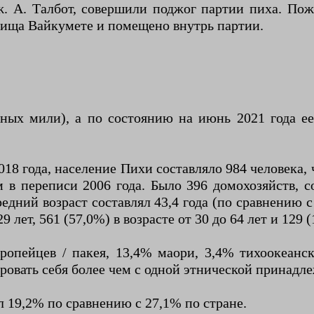
ж. А. Талбот, совершили поджог партии пиха. По
дбища Вайкумете и помещено внутрь партии.
ных мили), а по состоянию на июнь 2021 года ее
8 года, население Пихи составляло 984 человека, ч
ем в переписи 2006 года. Было 396 домохозяйств,
ий возраст составлял 43,4 года (по сравнению с 3
29 лет, 561 (57,0%) в возрасте от 30 до 64 лет и 129 
ропейцев / пакея, 13,4% маори, 3,4% тихоокеанск
овать себя более чем с одной этнической принадл
л 19,2% по сравнению с 27,1% по стране.