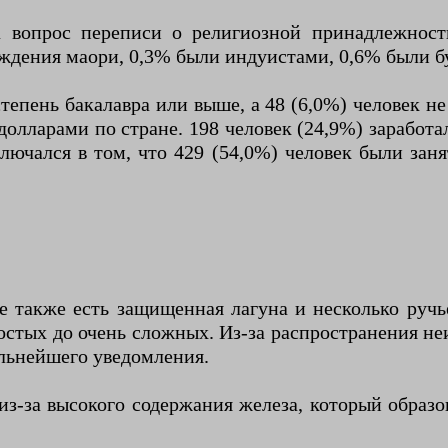
а вопрос переписи о религиозной принадлежност
ждения маори, 0,3% были индуистами, 0,6% были б
степень бакалавра или выше, а 48 (6,0%) человек
долларами по стране. 198 человек (24,9%) заработ
ключался в том, что 429 (54,0%) человек были за
 также есть защищенная лагуна и несколько ручь
ростых до очень сложных. Из-за распространения н
альнейшего уведомления.
з-за высокого содержания железа, который образов