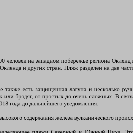
0 человек на западном побережье региона Окленд 
Окленда и других стран. Пляж разделен на две ча
е также есть защищенная лагуна и несколько ручь
 или бродяг, от простых до очень сложных. В связ
2018 года до дальнейшего уведомления.
 высокого содержания железа вулканического проис
, разделяющее пляжи Северный и Южный Пиха. Это