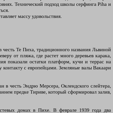
овнях. Технический подход школы серфинга Piha и
ься.
тавляет массу удовольствия.
в честь Те Пиха, традиционного названия Львиной
веру от пляжа, где растет много деревьев карака,
ния показали остатки платформ, кучи и террас на
у контакту с европейцами. Земляные валы Вакаари
ан в честь Эндрю Мерсера, Оклендского слейтера,
раннем предке Тириве, который сформировал залив,
остевых домах в Пихе. В феврале 1939 года два