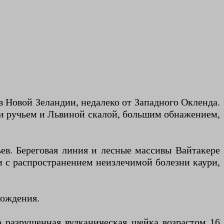
в Новой Зеландии, недалеко от Западного Окленда.
сти ручьем и Львиной скалой, большим обнажением,
ев. Береговая линия и лесные массивы Вайтакере
и с распространением неизлечимой болезни каури,
хождения.
 разрушенная вулканическая шейка возрастом 16