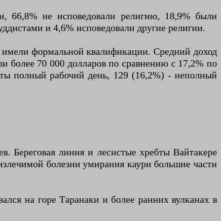
и, 66,8% не исповедовали религию, 18,9% были
уддистами и 4,6% исповедовали другие религии.
 не имели формальной квалификации. Средний доход
али более 70 000 долларов по сравнению с 17,2% по
няты полный рабочий день, 129 (16,2%) - неполный
ев. Береговая линия и лесистые хребты Вайтакере
еизлечимой болезни умирания каури большие части
ался на горе Таранаки и более ранних вулканах в