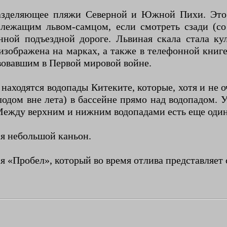
разделяющее пляжи Северной и Южной Пихи. Это 
с лежащим львом-самцом, если смотреть сзади (со
нной подъездной дороге. Львиная скала стала ку
зображена на марках, а также в телефонной книге
вовавшим в Первой мировой войне.
, находятся водопады Китеките, которые, хотя и не
олодом вне лета) в бассейне прямо над водопадом.
 Между верхним и нижним водопадами есть еще один 
ся небольшой каньон.
 «Пробел», который во время отлива представляет 