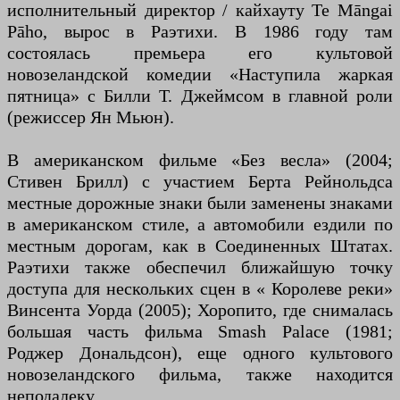
исполнительный директор / кайхауту Te Māngai
Pāho, вырос в Раэтихи. В 1986 году там
состоялась премьера его культовой
новозеландской комедии «Наступила жаркая
пятница» с Билли Т. Джеймсом в главной роли
(режиссер Ян Мьюн).
В американском фильме «Без весла» (2004;
Стивен Брилл) с участием Берта Рейнольдса
местные дорожные знаки были заменены знаками
в американском стиле, а автомобили ездили по
местным дорогам, как в Соединенных Штатах.
Раэтихи также обеспечил ближайшую точку
доступа для нескольких сцен в « Королеве реки»
Винсента Уорда (2005); Хоропито, где снималась
большая часть фильма Smash Palace (1981;
Роджер Дональдсон), еще одного культового
новозеландского фильма, также находится
неподалеку.