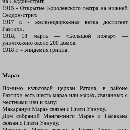
на Седдон-стрит.
1915 - Открытие Королевского театра на нижней
Седдон-стрит.
1917 г. - железнодорожная ветка достигает
Раэтихи.
1918, 18 марта — «Большой пожар» —
уничтожено около 200 домов.
1918 г. – эпидемия гриппа.
Мараэ
Помимо культовой церкви Ратана, в районе
Раэтихи есть шесть мараэ или мараэ, связанных с
местными иви и хапу:
Макарануи Мараэ связан с Нгати Уэнуку.
Дом собраний Мангаминги Мараэ и Тамакана
связан с Нгати Уэнуку.
Марангаи Мараэ связан с Нгати Ранги хапу