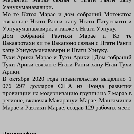
Уэнукуманававири.
Мо те Катоа Марае и дом собраний Мотекатоа
связаны с Нгати Ранги хапу Нгати Патутокото и
Уэнукуманававири, а также с Нгати Уэнуку.
Дом собраний Раэтихи Марае и Ко те
Вакааротахи ки те Вакапоно связан с Нгати Ранги
хапу Уэнукуманававири и Нгати Уэнуку.
Тухи Арики Марае и Тухи Арики | Дом собраний
Тухи Арики связан с Нгати Ранги хапу Нгаи Тухи
Арики.
В октябре 2020 года правительство выделило 1
076 297 долларов США из Фонда развития
провинции на модернизацию группы из 7 мараэ в
регионе, включая Макарануи Марае, Мангаминги
Марае и Раэтихи Марае, создав 129 рабочих мест.
Демография