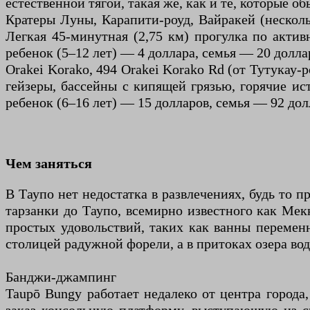
естественной тягой, такая же, как и те, которые 
Кратеры Луны, Карапити-роуд, Вайракей (нескольк
Легкая 45-минутная (2,75 км) прогулка по акти
ребенок (5–12 лет) — 4 доллара, семья — 20 долла
Orakei Korako, 494 Orakei Korako Rd (от Тутукау-
гейзеры, бассейны с кипящей грязью, горячие и
ребенок (6–16 лет) — 15 долларов, семья — 92 дол
Чем заняться
В Таупо нет недостатка в развлечениях, будь то 
тарзанки до Таупо, всемирно известного как Ме
простых удовольствий, таких как ванны переменн
столицей радужной форели, а в притоках озера во
Банджи-джампинг
Taupō Bungy работает недалеко от центра города