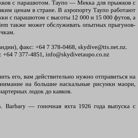
ыжков с парашютом. Таупо — Мекка для прыжков с
ким ценам в стране. В аэропорту Таупо работают
ки с парашютом с высоты 12 000 и 15 000 футов, а
ndem также может обслуживать опытных прыгунов-
ичкам.
дии), факс: +64 7 378-0468, skydive@tts.net.nz.
 +64 7 377-4851, info@skydivetaupo.co.nz
ить его, вам действительно нужно отправиться на
внимание на большие наскальные рисунки маори,
артерных лодок до каяков.
om. Barbary — гоночная яхта 1926 года выпуска с