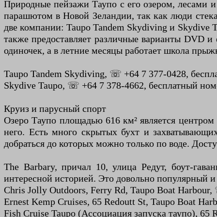
Природные пейзажи Таупо с его озером, лесами 
парашютом в Новой Зеландии, так как люди стек
две компании: Taupo Tandem Skydiving и Skydive 
также предоставляет различные варианты DVD и 
одиночек, а в летние месяцы работает школа прыж
Taupo Tandem Skydiving, ☏ +64 7 377-0428, бесплат
Skydive Taupo, ☏ +64 7 378-4662, бесплатный номе
Круиз и парусный спорт
Озеро Таупо площадью 616 км² является центром 
него. Есть много скрытых бухт и захватывающи
добраться до которых можно только по воде. Дост
The Barbary, причал 10, улица Редут, боут-гава
интересной историей. Это довольно популярный и
Chris Jolly Outdoors, Ferry Rd, Taupo Boat Harbour,
Ernest Kemp Cruises, 65 Redoutt St, Taupo Boat Har
Fish Cruise Taupo (Ассоциация запуска таупо), 65 R