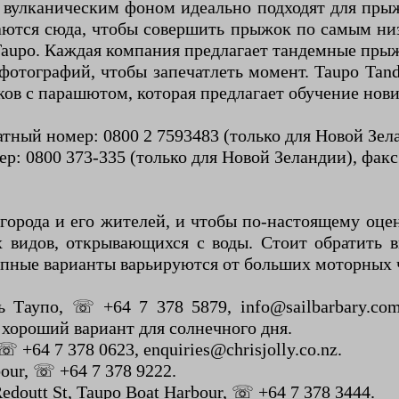
и вулканическим фоном идеально подходят для пр
аются сюда, чтобы совершить прыжок по самым низ
Taupo. Каждая компания предлагает тандемные прыж
фотографий, чтобы запечатлеть момент. Taupo Ta
ков с парашютом, которая предлагает обучение нов
ный номер: 0800 2 7593483 (только для Новой Зелан
р: 0800 373-335 (только для Новой Зеландии), факс:
города и его жителей, и чтобы по-настоящему оцен
х видов, открывающихся с воды. Стоит обратить 
упные варианты варьируются от больших моторных ч
нь Таупо, ☏ +64 7 378 5879, info@sailbarbary.c
 хороший вариант для солнечного дня.
 ☏ +64 7 378 0623, enquiries@chrisjolly.co.nz.
bour, ☏ +64 7 378 9222.
edoutt St, Taupo Boat Harbour, ☏ +64 7 378 3444.