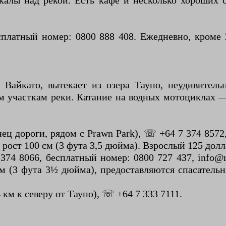
калы над рекой. Есть кафе и несколько хороших
сплатный номер: 0800 888 408. Ежедневно, кроме
 Вайкато, вытекает из озера Таупо, неудивитель
 участкам реки. Катание на водных мотоциклах — 
онец дороги, рядом с Prawn Park), ☏ +64 7 374 857
 рост 100 см (3 фута 3,5 дюйма). Взрослый 125 долл
 374 8066, бесплатный номер: 0800 727 437, info@r
м (3 фута 3½ дюйма), предоставляются спасатель
4 км к северу от Таупо), ☏ +64 7 333 7111.