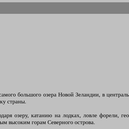
 самого большого озера Новой Зеландии, в централ
ку страны.
даря озеру, катанию на лодках, ловле форели, г
мым высоким горам Северного острова.