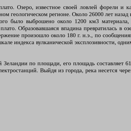
лато. Озеро, известное своей ловлей форели и к
ом геологическом регионе. Около 26000 лет назад 
орого было выброшено около 1200 км3 материала
плато. Образовавшаяся впадина превратилась в озе
жение произошло около 180 г. н.э., по сообщени
кале индекса вулканической эксплозивности, одним
й Зеландии по площади, его площадь составляет 6
ектростанций. Выйдя из города, река несется чер