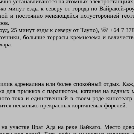
обычно устанавливаются на атомных электростанциях
о минут езды к северу от города по Вайракей-роуд)
вной и постоянно меняющейся потусторонней геот
ров.
роуд, 25 минут езды к северу от Таупо), ☏ +64 7 
сточники, большие террасы кремнезема и величест
лара.
прилив адреналина или более спокойный отдых. Кажд
кка для прыжков с парашютом, катания на водных 
ого тока и единственный в своем роде кинотеатр 
дится несколько прекрасных коричневых форелей.
, на участке Врат Ада на реке Вайкато. Место до