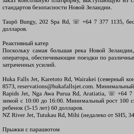
заказ консольную платформу, выступающую из с
стандартов безопасности Новой Зеландии.
Taupō Bungy, 202 Spa Rd, ☏ +64 7 377 1135, бе
долларов.
Реактивный катер
Поскольку самая большая река Новой Зеландии,
оператора, обеспечивающие поездки по различным
затраченных усилий.
Huka Falls Jet, Karetoto Rd, Wairakei (северный к
8573, reservations@hukafallsjet.com. Минимальный
Rapids Jet, Nga Awa Purua Rd, Aratiatia, ☏ +64 7
зимой с 10:00 до 16:00. Минимальный рост 100 с
ребенок (5-15 лет) 60 долларов.
NZ River Jet, Tutukau Rd, Mihi (недалеко от SH5, 3
Прыжки с парашютом