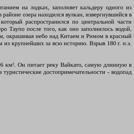
атанием на лодках, заполняет кальдеру одного из
в районе озера находился вулкан, извергнувшийся в
, который распространился по центральной части
ро Таупо после того, как оно заполнилось водой,
ям, окрашивая небо над Китаем и Римом в красный
 из крупнейших за всю историю. Взрыв 180 г. н.э.
16 км². Он питает реку Вайкато, самую длинную в
ез туристические достопримечательности - водопад