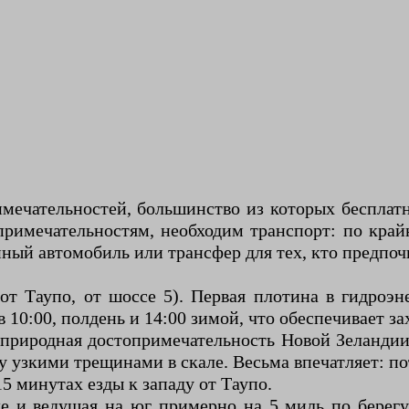
мечательностей, большинство из которых бесплатн
примечательностям, необходим транспорт: по кра
ный автомобиль или трансфер для тех, кто предпочи
от Таупо, от шоссе 5). Первая плотина в гидроэ
 в 10:00, полдень и 14:00 зимой, что обеспечивает 
природная достопримечательность Новой Зеландии 
узкими трещинами в скале. Весьма впечатляет: по
15 минутах езды к западу от Таупо.
де и ведущая на юг примерно на 5 миль по бере