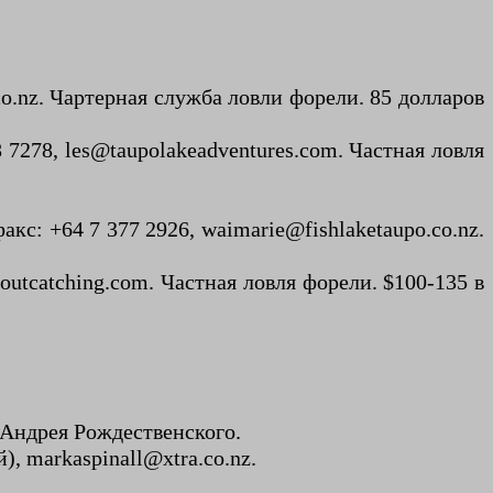
.co.nz. Чартерная служба ловли форели. 85 долларов
8 7278, les@taupolakeadventures.com. Частная ловля
факс: +64 7 377 2926, waimarie@fishlaketaupo.co.nz.
troutcatching.com. Частная ловля форели. $100-135 в
 Андрея Рождественского.
, markaspinall@xtra.co.nz.