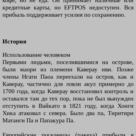
кофе, но не еда. Он принимает наличные или
кредитные карты, но EFTPOS недоступен. Вся
прибыль поддерживает усилия по сохранению.
История
Использование человеком
Первыми людьми, поселившимися на острове,
были маори из племени Каверау иви. Позже
члены Нгати Паоа переехали на остров, как и
Каверау, частично для ловли акул примерно до
1700 года, когда Каверау восстановил контроль и
оставался там до тех пор, пока не был вынужден
отступить в Вайкато в 1821 году, когда Хонги
Хика атаковал с севера. Было два па, Тиритири
Матанги Па и Папакура Па.
Европейские поселенцы (пакеха) прибыли в