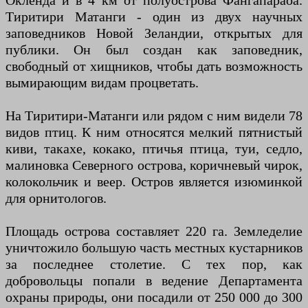
Окленда и в 4 км от полуострова Фангапараоа.
Тиритири Матанги - один из двух научных
заповедников Новой Зеландии, открытых для
публики. Он был создан как заповедник,
свободный от хищников, чтобы дать возможность
вымирающим видам процветать.
На Тиритири-Матанги или рядом с ним видели 78
видов птиц. К ним относятся мелкий пятнистый
киви, такахе, кокако, птичья птица, туи, седло,
малиновка Северного острова, коричневый чирок,
колокольчик и веер. Остров является изюминкой
для орнитологов.
Площадь острова составляет 220 га. Земледелие
уничтожило большую часть местных кустарников
за последнее столетие. С тех пор, как
добровольцы попали в ведение Департамента
охраны природы, они посадили от 250 000 до 300