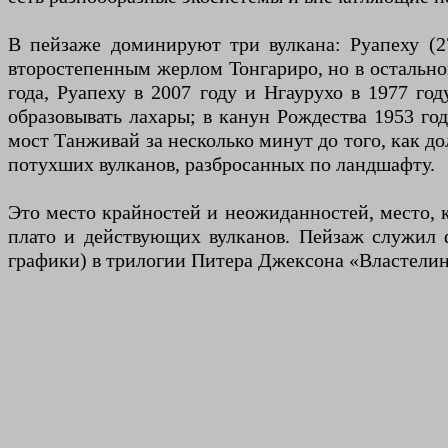
В пейзаже доминируют три вулкана: Руапеху (27
второстепенным жерлом Тонгариро, но в остальном
года, Руапеху в 2007 году и Нгаурухо в 1977 го
образовывать лахары; в канун Рождества 1953 го
мост Танживай за несколько минут до того, как д
потухших вулканов, разбросанных по ландшафту.
Это место крайностей и неожиданностей, место, 
плато и действующих вулканов. Пейзаж служил
графики) в трилогии Питера Джексона «Властелин