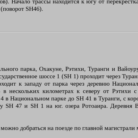
в). Начало трассы находится к югу от перекрестка
 (поворот SH46).
льного парка, Охакуне, Рэтихи, Туранги и Вайоуру
сударственное шоссе 1 (SH 1) проходит через Тура
оходит к западу от парка через деревню Национа
в нескольких километрах к северу от Рэтихи с
 4 в Национальном парке до SH 41 в Туранги, с ко
 SH 47 и SH 1 на юг. озера Ротоаира. Деревня В
 можно добраться на поезде по главной магистрал