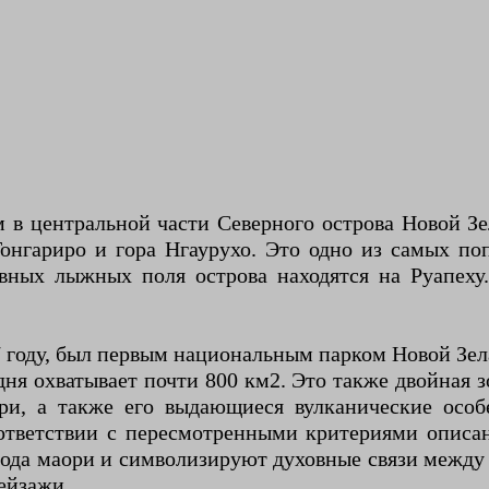
в центральной части Северного острова Новой Зе
Тонгариро и гора Нгаурухо. Это одно из самых п
овных лыжных поля острова находятся на Руапех
 году, был первым национальным парком Новой Зела
дня охватывает почти 800 км2. Это также двойная 
и, а также его выдающиеся вулканические особ
ответствии с пересмотренными критериями описан
рода маори и символизируют духовные связи межд
ейзажи.