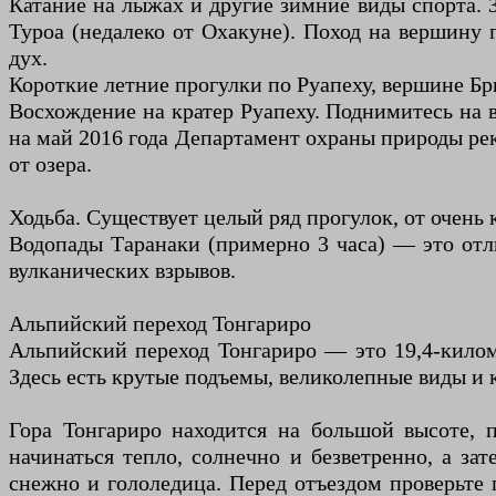
Катание на лыжах и другие зимние виды спорта. З
Туроа (недалеко от Охакуне). Поход на вершину 
дух.
Короткие летние прогулки по Руапеху, вершине Брю
Восхождение на кратер Руапеху. Поднимитесь на 
на май 2016 года Департамент охраны природы рек
от озера.
Ходьба. Существует целый ряд прогулок, от очень 
Водопады Таранаки (примерно 3 часа) — это отли
вулканических взрывов.
Альпийский переход Тонгариро
Альпийский переход Тонгариро — это 19,4-киломе
Здесь есть крутые подъемы, великолепные виды и к
Гора Тонгариро находится на большой высоте, 
начинаться тепло, солнечно и безветренно, а з
снежно и гололедица. Перед отъездом проверьте 