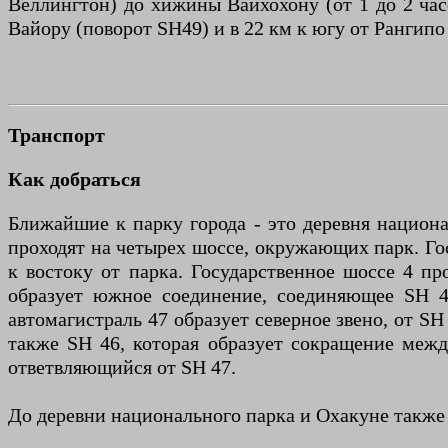
Веллингтон) до хижины Вайхохону (от 1 до 2 часо
Вайору (поворот SH49) и в 22 км к югу от Рангипо
Транспорт
Как добраться
Ближайшие к парку города - это деревня национа
проходят на четырех шоссе, окружающих парк. Го
к востоку от парка. Государственное шоссе 4 пр
образует южное соединение, соединяющее SH 4 
автомагистраль 47 образует северное звено, от SH
также SH 46, которая образует сокращение между
ответвляющийся от SH 47.
До деревни национального парка и Охакуне также