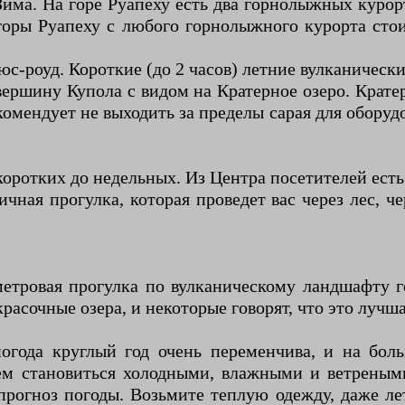
има. На горе Руапеху есть два горнолыжных курор
горы Руапеху с любого горнолыжного курорта стои
с-роуд. Короткие (до 2 часов) летние вулканически
вершину Купола с видом на Кратерное озеро. Крате
омендует не выходить за пределы сарая для оборудо
коротких до недельных. Из Центра посетителей ест
чная прогулка, которая проведет вас через лес, 
тровая прогулка по вулканическому ландшафту го
расочные озера, и некоторые говорят, что это лучш
погода круглый год очень переменчива, и на бол
атем становиться холодными, влажными и ветреным
прогноз погоды. Возьмите теплую одежду, даже л