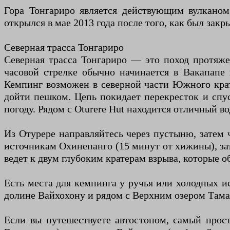
Гора Тонгариро является действующим вулканом,
открылся в мае 2013 года после того, как был закр
Северная трасса Тонгариро
Северная трасса Тонгариро — это поход протяже
часовой стрелке обычно начинается в Вакапапе 
Кемпинг возможен в северной части Южного крате
дойти пешком. Цепь покидает перекресток и спус
погоду. Рядом с Oturere Hut находится отличный во
Из Отурере направляйтесь через пустыню, затем
источникам Охинепанго (15 минут от хижины), зат
ведет к двум глубоким кратерам взрыва, которые о
Есть места для кемпинга у ручья или холодных и
долине Вайхохону и рядом с Верхним озером Тама 
Если вы путешествуете автостопом, самый просто