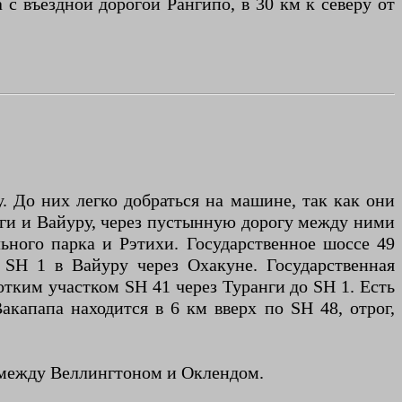
 с въездной дорогой Рангипо, в 30 км к северу от
. До них легко добраться на машине, так как они
нги и Вайуру, через пустынную дорогу между ними
льного парка и Рэтихи. Государственное шоссе 49
 SH 1 в Вайуру через Охакуне. Государственная
ротким участком SH 41 через Туранги до SH 1. Есть
акапапа находится в 6 км вверх по SH 48, отрог,
и между Веллингтоном и Оклендом.