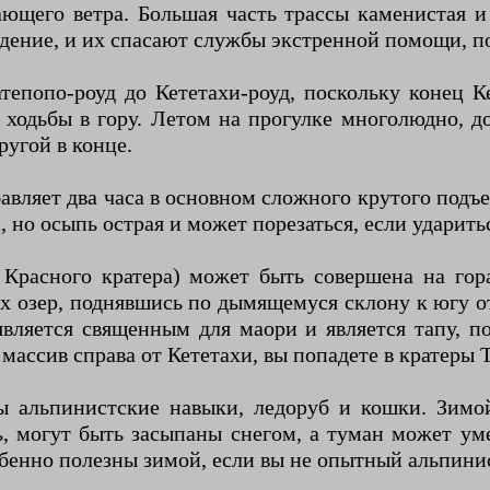
ющего ветра. Большая часть трассы каменистая и
ждение, и их спасают службы экстренной помощи, по
епопо-роуд до Кететахи-роуд, поскольку конец К
 ходьбы в гору. Летом на прогулке многолюдно, д
ругой в конце.
бавляет два часа в основном сложного крутого подъ
но осыпь острая и может порезаться, если ударитьс
т Красного кратера) может быть совершена на г
 озер, поднявшись по дымящемуся склону к югу от
является священным для маори и является тапу, 
 массив справа от Кететахи, вы попадете в кратеры 
 альпинистские навыки, ледоруб и кошки. Зимо
ь, могут быть засыпаны снегом, а туман может ум
бенно полезны зимой, если вы не опытный альпинис