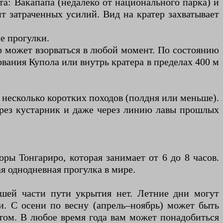
та: Вакапапа (недалеко от национального парка) и
т затраченных усилий. Вид на кратер захватывает
е прогулки.
р может взорваться в любой момент. По состоянию
вания Купола или внутрь кратера в пределах 400 м
ь несколько коротких походов (полдня или меньше).
через кустарник и даже через линию лавы прошлых
ры Тонгариро, которая занимает от 6 до 8 часов.
ая однодневная прогулка в мире.
ьшей части пути укрытия нет. Летние дни могут
и. С осени по весну (апрель–ноябрь) может быть
етом. В любое время года вам может понадобиться