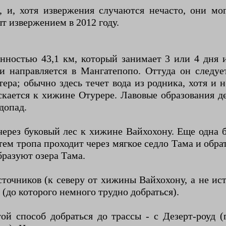
 и, хотя извержения случаются нечасто, они мо
ыт извержением в 2012 году.
нностью 43,1 км, который занимает 3 или 4 дня
и направляется в Мангатепопо. Оттуда он следу
ра; обычно здесь течет вода из родника, хотя и н
кается к хижине Отурере. Лавовые образования д
допад.
 через буковый лес к хижине Вайхохону. Еще одна
ем тропа проходит через мягкое седло Тама и обрат
бразуют озера Тама.
сточников (к северу от хижины Вайхохону, а не ис
(до которого немного трудно добраться).
й способ добраться до трассы - с Дезерт-роуд (