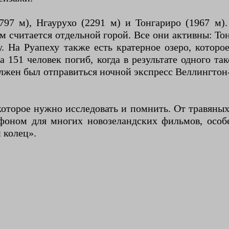
97 м), Нгаурухо (2291 м) и Тонгариро (1967 м)
 считается отдельной горой. Все они активны: Тон
ду. На Руапеху также есть кратерное озеро, котор
да 151 человек погиб, когда в результате одного 
олжен был отправиться ночной экспресс Веллингто
которое нужно исследовать и помнить. От травяных
 фоном для многих новозеландских фильмов, осо
 колец».