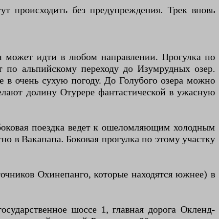
гут происходить без предупреждения. Трек вновь
 и может идти в любом направлении. Прогулка по
ет по альпийскому переходу до Изумрудных озер.
е в очень сухую погоду. До Голубого озера можно
елают долину Отурере фантастической в ​​ужасную
 боковая поездка ведет к ошеломляющим холодным
но в Вакапапа. Боковая прогулка по этому участку
точников Охинепанго, которые находятся южнее) в
государственное шоссе 1, главная дорога Окленд-