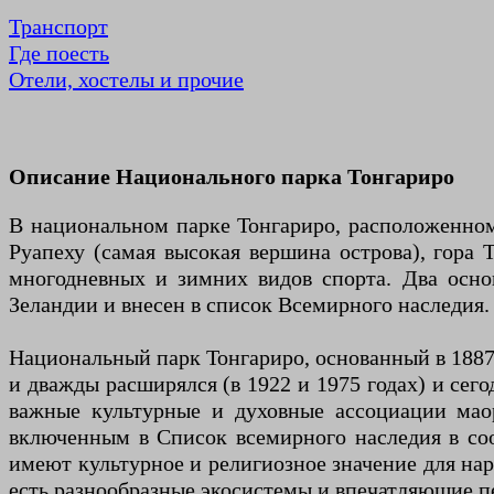
Транспорт
Где поесть
Отели, хостелы и прочие
Описание Национального парка Тонгариро
В национальном парке Тонгариро, расположенном 
Руапеху (самая высокая вершина острова), гора 
многодневных и зимних видов спорта. Два осн
Зеландии и внесен в список Всемирного наследия.
Национальный парк Тонгариро, основанный в 1887
и дважды расширялся (в 1922 и 1975 годах) и сего
важные культурные и духовные ассоциации маор
включенным в Список всемирного наследия в со
имеют культурное и религиозное значение для на
есть разнообразные экосистемы и впечатляющие п