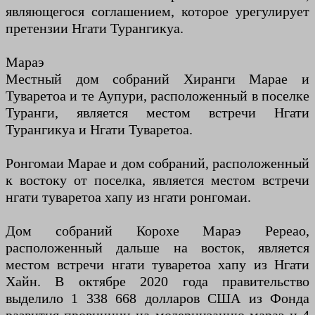
являющегося соглашением, которое урегулирует
претензии Нгати Турангикуа.
Мараэ
Местный дом собраний Хиранги Марае и
Туваретоа и те Аупури, расположенный в поселке
Туранги, является местом встречи Нгати
Турангикуа и Нгати Туваретоа.
Ронгомаи Марае и дом собраний, расположенный
к востоку от поселка, является местом встречи
нгати туваретоа хапу из нгати ронгомаи.
Дом собраний Корохе Мараэ Ререао,
расположенный дальше на восток, является
местом встречи нгати туваретоа хапу из Нгати
Хайн. В октябре 2020 года правительство
выделило 1 338 668 долларов США из Фонда