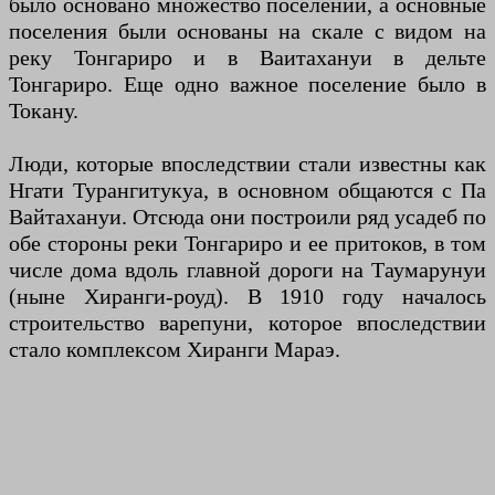
было основано множество поселений, а основные
поселения были основаны на скале с видом на
реку Тонгариро и в Ваитахануи в дельте
Тонгариро. Еще одно важное поселение было в
Токану.
Люди, которые впоследствии стали известны как
Нгати Турангитукуа, в основном общаются с Па
Вайтахануи. Отсюда они построили ряд усадеб по
обе стороны реки Тонгариро и ее притоков, в том
числе дома вдоль главной дороги на Таумарунуи
(ныне Хиранги-роуд). В 1910 году началось
строительство варепуни, которое впоследствии
стало комплексом Хиранги Мараэ.