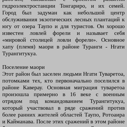
гидроэлектростанции Тонгариро, и их семей.
Город был задуман как небольшой центр
обслуживания экзотических лесных плантаций к
югу от озера Таупо и для туристов. Он хорошо
известен ловлей форели и называет себя
«мировой столицей ловли форели». Основное
хапу (племя) маори в районе Туранги - Нгати
Турангитукуа.
Поселение маори
Этот район был заселен людьми Нгати Туваретоа,
потомками тех, кто первоначально поселился в
районе Каверау. Основная миграция туваретоа
произошла примерно в 16 веке с военным
отрядом под командованием Турангитукуа,
который участвовал в ряде сражений против
более ранних жителей областей Таупо, Ротоаира
и Кайманава. После этих сражений в этом районе