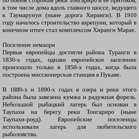
по обеим сторонам реки Тонгариро и ее притоков,
в том числе дома вдоль главного шоссе, ведущего
к Таумарунуи (ныне дорога Хиранги). В 1910
году началось строительство варепуни, который в
конечном итоге стал комплексом Хиранги Марае.
Поселение немаори
Первые европейцы достигли района Туранги в
1830-х годах, однако европейское заселение
произошло только в 1850-х годах, когда была
построена миссионерская станция в Пукаве.
В 1880-х и 1890-х годах в озера и реки этого
района была завезена кумжа и радужная форель.
Небольшой рыбацкий лагерь был основан в
Таупахи на берегу реки Тонгариро (ныне
Таупахи-роуд). Европейские поселенцы
использовали лагерь для любительского
рыболовства.