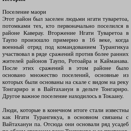
Поселение маори
Этот район был заселен людьми нгати туваретоа,
потомками тех, кто первоначально поселился в
районе Каверау. Вторжение Нгати Туваретоа в
Таупо произошло примерно в 16 веке, когда
военный отряд под командованием Турангикуа
участвовал в ряде сражений против более ранних
жителей районов Таупо, Ротоайра и Кайманава.
После этих сражений в этом районе было
основано множество поселений, основные из
которых были основаны на скале с видом на реку
Тонгариро и в Вайтахануи в дельте Тонгариро.
Другое важное поселение находилось в Токаану.
Люди, которые в конечном итоге стали известны
как Нгати Турангикуа, в основном связаны с
Вайтахануи па. Отсюда они основали ряд усадеб