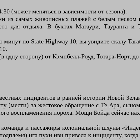
4:30 (может меняться в зависимости от сезона).
дни из самых живописных пляжей с белым песком в
сто для отдыха. В бухтах Матаури, Тауранга и
 минут по State Highway 10, вы увидите скалу Tarat
10.
 (в одну сторону) от Кэмпбелл-Роуд, Тотара-Норт, 
вестных инцидентов в ранней истории Новой Зеланд
ту (мести) за жестокое обращение с Те Ара, сыном
йного воспламенения пороха. Мощи Бойда сейчас нах
и, команда и пассажиры колониальной шхуны «Инде
подплемя) нга пухи иви привела к инциденту, когд