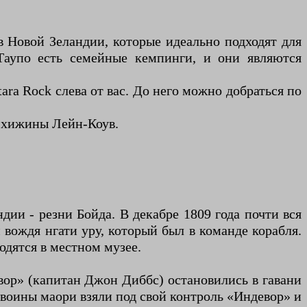
 Новой Зеландии, которые идеально подходят для
 Таупо есть семейные кемпинги, и они являются
ara Rock слева от вас. До него можно добраться по
до хижины Лейн-Коув.
ии - резни Бойда. В декабре 1809 года почти вся
 вождя нгати уру, который был в команде корабля.
одятся в местном музее.
вор» (капитан Джон Диббс) остановились в гавани
а воины маори взяли под свой контроль «Индевор» и