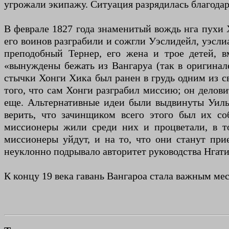
угрожали экипажу. Ситуация разрядилась благода
В феврале 1827 года знаменитый вождь нга пухи 
его воинов разграбили и сожгли Уэслидейл, уэсли
преподобный Тернер, его жена и трое детей, 
«вынуждены бежать из Вангаруа (так в оригинал
стычки Хонги Хика был ранен в грудь одним из св
того, что сам Хонги разграбил миссию; он делови
еще. Альтернативные идеи были выдвинуты Уиль
верить, что зачинщиком всего этого был их с
миссионеры жили среди них и процветали, в т
миссионеры уйдут, и на то, что они станут пр
неуклонно подрывало авторитет руководства Нгати
К концу 19 века гавань Вангароа стала важным ме