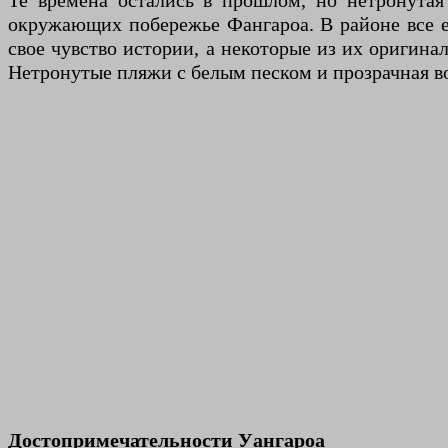
Те времена остались в прошлом, но нетронутая
окружающих побережье Фангароа. В районе все е
свое чувство истории, а некоторые из их оригина
Нетронутые пляжи с белым песком и прозрачная во
Достопримечательности Уангароа