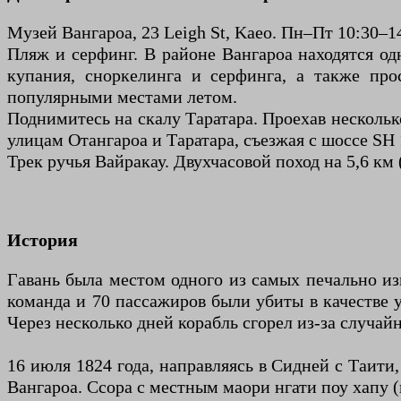
Музей Вангароа, 23 Leigh St, Kaeo. Пн–Пт 10:30–1
Пляж и серфинг. В районе Вангароа находятся о
купания, сноркелинга и серфинга, а также про
популярными местами летом.
Поднимитесь на скалу Таратара. Проехав несколько
улицам Отангароа и Таратара, съезжая с шоссе SH 
Трек ручья Вайракау. Двухчасовой поход на 5,6 км
История
Гавань была местом одного из самых печально из
команда и 70 пассажиров были убиты в качестве у
Через несколько дней корабль сгорел из-за случа
16 июля 1824 года, направляясь в Сидней с Таит
Вангароа. Ссора с местным маори нгати поу хапу (