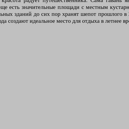
 красота радует путешественника. Сама гавань я
ще есть значительные площади с местным кустар
льных зданий до сих пор хранят шепот прошлого в 
да создают идеальное место для отдыха в летнее вр