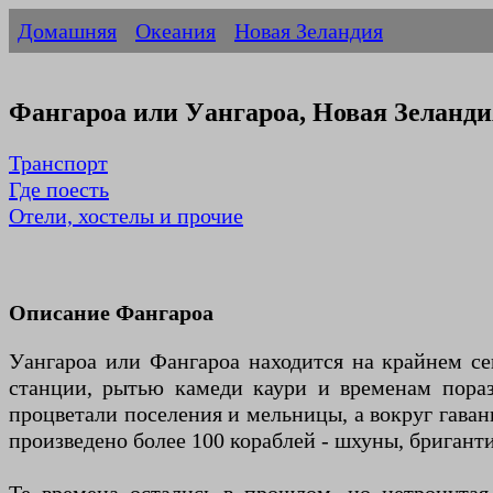
Домашняя
Океания
Новая Зеландия
Фангароа или Уангароа, Новая Зеланди
Транспорт
Где поесть
Отели, хостелы и прочие
Описание Фангароа
Уангароа или Фангароа находится на крайнем се
станции, рытью камеди каури и временам пораз
процветали поселения и мельницы, а вокруг гава
произведено более 100 кораблей - шхуны, бриганти