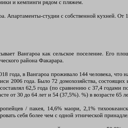
омики и кемпинги рядом с пляжем.
оа. Апартаменты-студии с собственной кухней. От 1
вает Вангароа как сельское поселение. Его площ
ического района Факарара.
8 года, в Вангароа проживало 144 человека, что на
еписи 2006 года. Было 72 домохозяйства, состоящи
ставлял 62,5 года (по сравнению с 37,4 годами по с
асте от 30 до 64 лет и 54 (37,5%). %) в возрасте 65 л
ропейцев / пакея, 14,6% маори, 2,1% тихоокеанск
овать себя более чем с одной этнической принадл