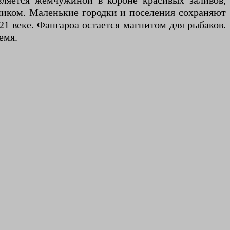
вляется жемчужиной в короне красивых заливов,
ником. Маленькие городки и поселения сохраняют
21 веке. Фангароа остается магнитом для рыбаков.
емя.