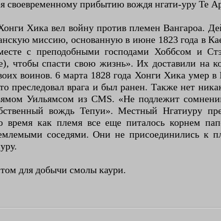
ря своевременному прибытию вождя нгати-уру Те А
Хонги Хика вел войну против племен Вангароа. Де
анскую миссию, основанную в июне 1823 года в Ка
вместе с преподобными господами Хоббсом и С
е), чтобы спасти свою жизнь». Их доставили на
оих воинов. 6 марта 1828 года Хонги Хика умер в
то преследовал врага и был ранен. Также нет ник
ямом Уильямсом из CMS. «Не подлежит сомнению
обственный вождь Тепуи». Местный Нгатиуру пр
о время как племя все еще питалось корнем пап
иемлемыми соседями. Они не присоединились к пл
уру.
стом для добычи смолы каури.