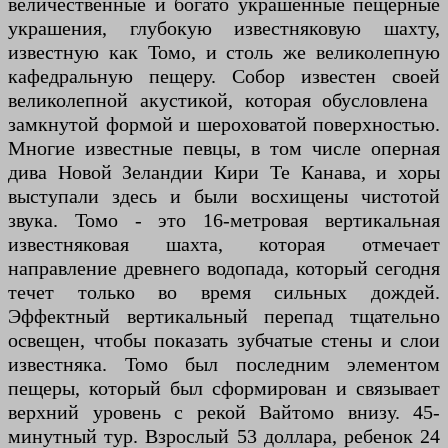
величественные и богато украшенные пещерные
украшения, глубокую известняковую шахту,
известную как Томо, и столь же великолепную
кафедральную пещеру. Собор известен своей
великолепной акустикой, которая обусловлена ​​
замкнутой формой и шероховатой поверхностью.
Многие известные певцы, в том числе оперная
дива Новой Зеландии Кири Те Канава, и хоры
выступали здесь и были восхищены чистотой
звука. Томо - это 16-метровая вертикальная
известняковая шахта, которая отмечает
направление древнего водопада, который сегодня
течет только во время сильных дождей.
Эффектный вертикальный перепад тщательно
освещен, чтобы показать зубчатые стены и слои
известняка. Томо был последним элементом
пещеры, который был сформирован и связывает
верхний уровень с рекой Вайтомо внизу. 45-
минутный тур. Взрослый 53 доллара, ребенок 24