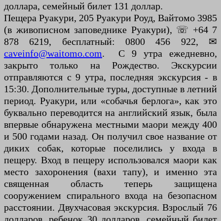
доллара, семейный билет 131 доллар.
Пещера Руакури, 205 Руакури Роуд, Вайтомо 3985
(в живописном заповеднике Руакури), ☏ +64 7
878 ​​6219, бесплатный: 0800 456 922, ✉
caveinfo@waitomo.com
. С 9 утра ежедневно,
закрыто только на Рождество. Экскурсии
отправляются с 9 утра, последняя экскурсия - в
15:30. Дополнительные туры, доступные в летний
период. Руакури, или «собачья берлога», как это
буквально переводится на английский язык, была
впервые обнаружена местными маори между 400
и 500 годами назад. Он получил свое название от
диких собак, которые поселились у входа в
пещеру. Вход в пещеру использовался маори как
место захоронения (вахи тапу), и именно эта
священная область теперь защищена
сооружением спирального входа на безопасном
расстоянии. Двухчасовая экскурсия. Взрослый 76
долларов, ребенок 30 долларов, семейный билет