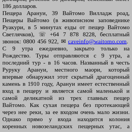
186 долларов.
Пещера Арануи, 39 Вайтомо Вилладж роад,
Пещеры Вайтомо (в живописном заповеднике
Руакури, в 5 минутах езды от пещер Вайтомо
Светлячков), ☏ +64 7 878 ​​8228, бесплатный
звонок: 0800 456 922, ✉
caveinfo@waitomo.com
.
С 9 утра ежедневно, закрыто только на
Рождество. Туры отправляются с 9 утра, а
последний тур - в 16 часов. Названный в честь
Руруку Арануи, местного маори, который
впервые обнаружил этот скрытый драгоценный
камень в 1910 году, Арануи имеет естественный
вход в пещеру и является самой маленькой и
самой деликатной из трех главных пещер
Вайтомо. Как сухая пещера без протекающей
через нее реки, за ее входом очень мало жизни.
Однако прямо у входа находится колония
коренных новозеландских пещерных утас, а