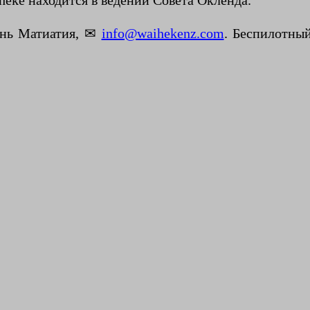
heke находится в ведении Совета Окленда.
ань Матиатия, ✉
info@waihekenz.com
. Беспилотны