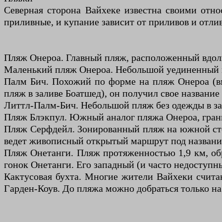
Северная сторона Вайхеке известна своими отн
приливные, и купание зависит от приливов и отлив
Пляж Онероа. Главный пляж, расположенный вдоль
Маленький пляж Онероа. Небольшой уединенный п
Палм Бич. Похожий по форме на пляж Онероа (вм
пляж в заливе Боатшед), он получил свое название
Литтл-Палм-Бич. Небольшой пляж без одежды в за
Пляж Блэкпул. Южный аналог пляжа Онероа, гран
Пляж Серфдейл. Зонированный пляж на южной ст
ведет живописный открытый маршрут под названи
Пляж Онетанги. Пляж протяженностью 1,9 км, об
гонок Онетанги. Его западный (и часто недоступн
Кактусовая бухта. Многие жители Вайхеки счит
Гарден-Коув. До пляжа можно добраться только на