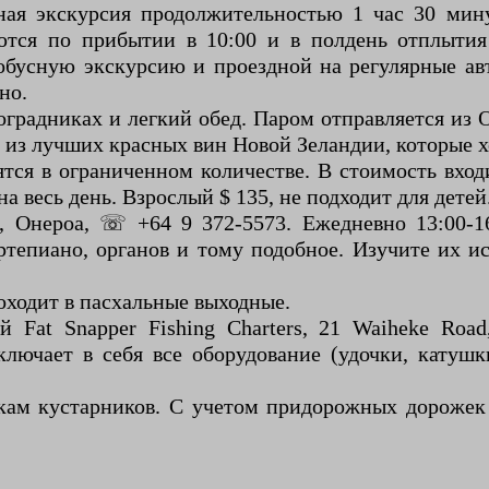
ная экскурсия продолжительностью 1 час 30 мин
ются по прибытии в 10:00 и в полдень отплытия
обусную экскурсию и проездной на регулярные ав
но.
иноградниках и легкий обед. Паром отправляется из
и из лучших красных вин Новой Зеландии, которые х
тся в ограниченном количестве. В стоимость вход
а весь день. Взрослый $ 135, не подходит для детей
, Онероа, ☏ +64 9 372-5573. Ежедневно 13:00-1
тепиано, органов и тому подобное. Изучите их и
оходит в пасхальные выходные.
at Snapper Fishing Charters, 21 Waiheke Road, 
лючает в себя все оборудование (удочки, катуш
икам кустарников. С учетом придорожных дорожек