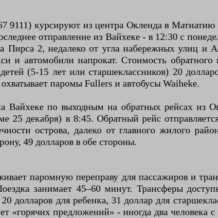
7 9111) курсируют из центра Окленда в Матиатию 
оследнее отправление из Вайхеке - в 12:30 с понед
 Пирса 2, недалеко от угла набережных улиц и А
си и автомобили напрокат. Стоимость обратного 
детей (5-15 лет или старшеклассников) 20 доллар
охватывает паромы Fullers и автобусы Waiheke.
на Вайхеке по выходным на обратных рейсах из Ок
ме 25 декабря) в 8:45. Обратный рейс отправляет
чности острова, далеко от главного жилого райо
рону, 49 долларов в обе стороны.
уживает паромную переправу для пассажиров и тра
оездка занимает 45–60 минут. Трансферы доступ
 20 долларов для ребенка, 31 доллар для старшекл
ет «горячих предложений» - иногда два человека 