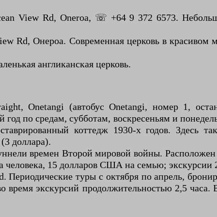
ean View Rd, Oneroa, ☏ +64 9 372 6573. Небольш
ew Rd, Онероа. Современная церковь в красивом ме
аленькая англиканская церковь.
traight, Onetangi (автобус Onetangi, номер 1, о
й год по средам, субботам, воскресеньям и понедель
еставрированный коттедж 1930-х годов. Здесь та
(3 доллара).
уннели времен Второй мировой войны. Расположен в
а человека, 15 долларов США на семью; экскурсии 
d. Периодические туры с октября по апрель, брони
во время экскурсий продолжительностью 2,5 часа. 