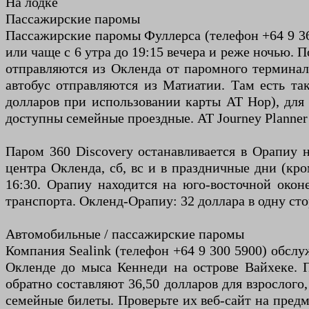
На лодке
Пассажирские паромы
Пассажирские паромы Фуллерса (телефон +64 9 36
или чаще с 6 утра до 19:15 вечера и реже ночью. П
отправляются из Окленда от паромного терминала
автобус отправляются из Матиатии. Там есть так
долларов при использовании карты AT Hop), для 
доступны семейные проездные. AT Journey Planner 
Паром 360 Discovery останавливается в Орапиу 
центра Окленда, сб, вс и в праздничные дни (кро
16:30. Орапиу находится на юго-восточной оконе
транспорта. Окленд-Орапиу: 32 доллара в одну сто
Автомобильные / пассажирские паромы
Компания Sealink (телефон +64 9 300 5900) обсл
Окленде до мыса Кеннеди на острове Вайхеке. П
обратно составляют 36,50 долларов для взрослого,
семейные билеты. Проверьте их веб-сайт на предм