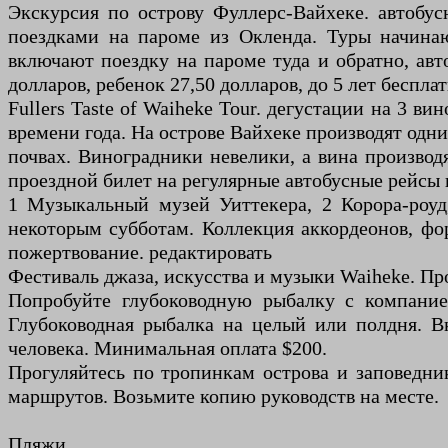
Экскурсия по острову Фуллерс-Вайхеке. автобус
поездками на пароме из Окленда. Туры начина
включают поездку на пароме туда и обратно, авт
долларов, ребенок 27,50 долларов, до 5 лет бесплат
Fullers Taste of Waiheke Tour. дегустации на 3 в
времени года. На острове Вайхеке производят одн
почвах. Виноградники невелики, а вина производя
проездной билет на регулярные автобусные рейсы н
1 Музыкальный музей Уиттекера, 2 Корора-роуд
некоторым субботам. Коллекция аккордеонов, фор
пожертвование. редактировать
Фестиваль джаза, искусства и музыки Waiheke. Пр
Попробуйте глубоководную рыбалку с компанией F
Глубоководная рыбалка на целый или полдня. Вк
человека. Минимальная оплата $200.
Прогуляйтесь по тропинкам острова и заповедн
маршрутов. Возьмите копию руководств на месте.
Пляжи