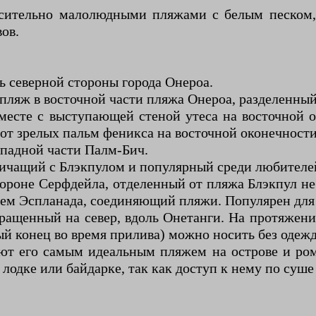
осительно малолюдными пляжами с белым песком
ов.
 северной стороны города Онероа.
ляж в восточной части пляжа Онероа, разделенны
есте с выступающей стеной утеса на восточной о
 от зрелых пальм феникса на восточной оконечности
падной части Палм-Бич.
ичащий с Блэкпулом и популярный среди любителей
ороне Серфдейла, отделенный от пляжа Блэкпул н
ем Эспланада, соединяющий пляжи. Популярен для
ращенный на север, вдоль Онетанги. На протяжен
ый конец во время прилива) можно носить без одеж
ают его самым идеальным пляжем на острове и ро
 лодке или байдарке, так как доступ к нему по суш