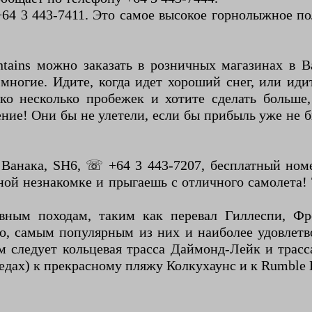
64 3 443-7411. Это самое высокое горнолыжное п
ains можно заказать в розничных магазинах в Ва
многие. Идите, когда идет хороший снег, или иди
ько несколько пробежек и хотите сделать больше
ние! Они бы не улетели, если бы прибыль уже не б
 Ванака, SH6, ☏ +64 3 443-7207, бесплатный номе
сной незнакомке и прыгаешь с отличного самолета
ным походам, таким как перевал Гиллеспи, Фре
но, самым популярным из них и наиболее удовлетв
 следует кольцевая трасса Даймонд-Лейк и трас
педах) к прекрасному пляжу Колкухаунс и к Rumble 