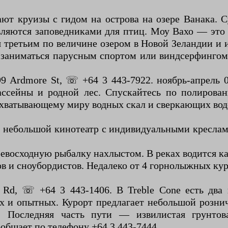
гают круизы с гидом на острова на озере Ванака. 
вляются заповедниками для птиц. Моу Вахо — это 
 третьим по величине озером в Новой Зеландии и 
, заниматься парусным спортом или виндсерфингом
99 Ardmore St, ☏ +64 3 443-7922. ноябрь-апрель 
ссейны и родной лес. Спускайтесь по полирова
ахватывающему миру водных скал и сверкающих вод
ый небольшой кинотеатр с индивидуальными креслам
евосходную рыбалку нахлыстом. В реках водится ка
ов и сноубордистов. Недалеко от 4 горнолыжных ку
ng Rd, ☏ +64 3 443-1406. В Treble Cone есть дв
 и опытных. Курорт предлагает небольшой розничн
 Последняя часть пути — извилистая грунтова
общает по телефону +64 3 443-7444.