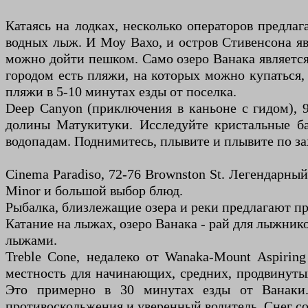
Катаясь на лодках, несколько операторов предла
водных лыж. И Моу Вахо, и остров Стивенсона я
можно дойти пешком. Само озеро Ванака является
городом есть пляжи, на которых можно купаться
пляжи в 5-10 минутах езды от поселка.
Deep Canyon (приключения в каньоне с гидом), 
долины Матукитуки. Исследуйте кристальные ба
водопадам. Поднимитесь, плывите и плывите по з
Cinema Paradiso, 72-76 Brownston St. Легендарн
Minor и большой выбор блюд.
Рыбалка, близлежащие озера и реки предлагают пр
Катание на лыжах, озеро Ванака - рай для лыжник
лыжами.
Treble Cone, недалеко от Wanaka-Mount Aspiri
местность для начинающих, средних, продвинутых
Это примерно в 30 минутах езды от Ванаки.
противоскольжения и уверенный водитель. Снег со