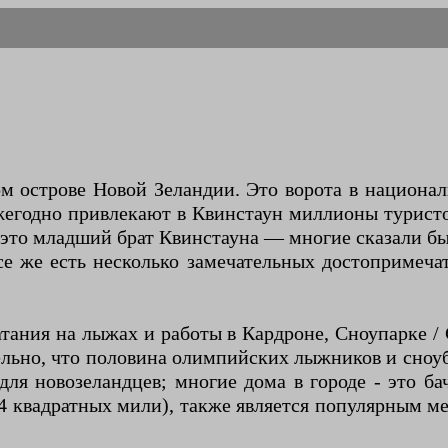
м острове Новой Зеландии. Это ворота в национа
егодно привлекают в Квинстаун миллионы туристо
то младший брат Квинстауна — многие сказали бы,
се же есть несколько замечательных достопримечат
атания на лыжах и работы в Кардроне, Сноупарке /
ельно, что половина олимпийских лыжников и сноу
я новозеландцев; многие дома в городе - это бач
 квадратных мили), также является популярным мес