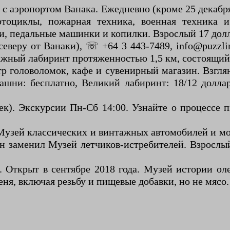
 аэропортом Ванака. Ежедневно (кроме 25 декабря)
мотоциклы, пожарная техника, военная техника
 педальные машинки и копилки. Взрослый 17 долла
северу от Ванаки), ☏ +64 3 443-7489, info@puzzlin
жный лабиринт протяженностью 1,5 км, состоящий 
р головоломок, кафе и сувенирный магазин. Взгл
шни: бесплатно, Великий лабиринт: 18/12 долла
к). Экскурсии Пн-Сб 14:00. Узнайте о процессе 
Музей классических и винтажных автомобилей и мо
 Он заменил Музей летчиков-истребителей. Взросл
. Открыт в сентябре 2018 года. Музей истории ол
еня, включая резьбу и пищевые добавки, но не мясо.