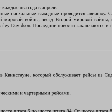
 каждые два года в апреле.
ные пасхальные выходные проводится авиашоу. Сл
й мировой войны, звезд Второй мировой войны, 
ley Davidson. Последние новости заключаются в т
 Квинстауне, который обслуживает рейсы из Сид
ическими и чартерными рейсами.
шоссе штата 6 по шоссе штата 84. От шоссе штата 8