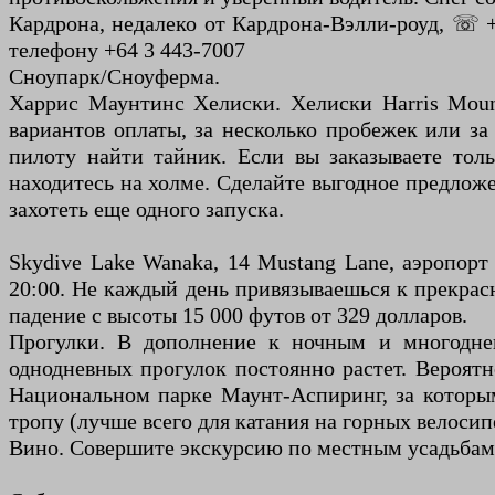
Кардрона, недалеко от Кардрона-Вэлли-роуд, ☏ +
телефону +64 3 443-7007
Сноупарк/Сноуферма.
Харрис Маунтинс Хелиски. Хелиски Harris Mount
вариантов оплаты, за несколько пробежек или за 
пилоту найти тайник. Если вы заказываете тол
находитесь на холме. Сделайте выгодное предложе
захотеть еще одного запуска.
Skydive Lake Wanaka, 14 Mustang Lane, аэропорт
20:00. Не каждый день привязываешься к прекра
падение с высоты 15 000 футов от 329 долларов.
Прогулки. В дополнение к ночным и многоднев
однодневных прогулок постоянно растет. Вероят
Национальном парке Маунт-Аспиринг, за которым
тропу (лучше всего для катания на горных велоси
Вино. Совершите экскурсию по местным усадьбам