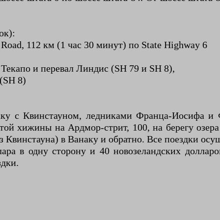
ок):
Road, 112 км (1 час 30 минут) по State Highway 6
 Текапо и перевал Линдис (SH 79 и SH 8),
(SH 8)
аку с Квинстауном, ледниками Франца-Иосифа и 
той хижины на Ардмор-стрит, 100, на берегу озера
из Квинстауна) в Ванаку и обратно. Все поездки ос
лара в одну сторону и 40 новозеландских долларо
здки.