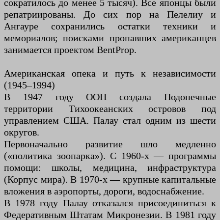
сократилось до менее 5 тысяч). Все японцы были
репатриированы. До сих пор на Пелелиу и
Ангауре сохранились остатки техники и
мемориалов; поисками пропавших американцев
занимается проектом BentProp.
Американская опека и путь к независимости
(1945–1994)
В 1947 году ООН создала Подопечные
территории Тихоокеанских островов под
управлением США. Палау стал одним из шести
округов.
Первоначально развитие шло медленно
(«политика зоопарка»). С 1960-х — программы
помощи: школы, медицина, инфраструктура
(Корпус мира). В 1970-х — крупные капитальные
вложения в аэропорты, дороги, водоснабжение.
В 1978 году Палау отказался присоединиться к
Федеративным Штатам Микронезии. В 1981 году