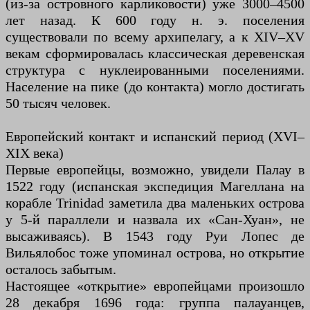
(из-за островного карликовости) уже 3000–4500
лет назад. К 600 году н. э. поселения
существовали по всему архипелагу, а к XIV–XV
векам сформировалась классическая деревенская
структура с нуклеированными поселениями.
Население на пике (до контакта) могло достигать
50 тысяч человек.
Европейский контакт и испанский период (XVI–
XIX века)
Первые европейцы, возможно, увидели Палау в
1522 году (испанская экспедиция Магеллана на
корабле Trinidad заметила два маленьких острова
у 5-й параллели и назвала их «Сан-Хуан», не
высаживаясь). В 1543 году Руи Лопес де
Вильялобос тоже упоминал острова, но открытие
осталось забытым.
Настоящее «открытие» европейцами произошло
28 декабря 1696 года: группа палауанцев,