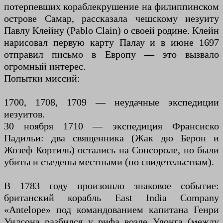
потерпевших кораблекрушение на филиппинском
острове Самар, рассказала чешскому иезуиту
Павлу Клейну (Pablo Clain) о своей родине. Клейн
нарисовал первую карту Палау и в июне 1697
отправил письмо в Европу — это вызвало
огромный интерес.
Попытки миссий:
1700, 1708, 1709 — неудачные экспедиции
иезуитов.
30 ноября 1710 — экспедиция Франсиско
Падильи: два священника (Жак дю Берон и
Жозеф Кортиль) остались на Сонсороле, но были
убиты и съедены местными (по свидетельствам).
В 1783 году произошло знаковое событие:
британский корабль East India Company
«Antelope» под командованием капитана Генри
Уилсона разбился у рифа возле Улонга (между