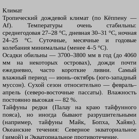
Климат
Тропический дождевой климат (по Кёппену —
Af). Температуры очень стабильны:
среднегодовая 27–28 °C, дневная 30–31 °C, ночная
24–25 °C. Суточные, месячные и годовые
колебания минимальны (менее 4–5 °C).
Осадки обильны — 3700–3800 мм в год (до 4060
мм на некоторых островах), дожди почти
ежедневно, часто короткие ливни. Самый
влажный период — июнь–октябрь (юго-западный
муссон). Сухой сезон относительно — февраль–
апрель (северо-восточные пассаты). Влажность
постоянно высокая — 82 %.
Тайфуны редки (Палау на краю тайфунного
пояса), но иногда бывают разрушительными
(например, тайфуны Майк, Бопха, Хайян).
Океанские течения: Северное экваториальное
(зимой) и Экваториальное противотечение.