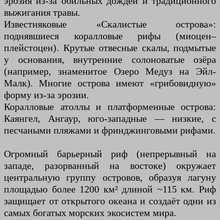
эрозия из-за обильных дождей и традиционного
выжигания травы.
Известняковые «Скалистые острова»:
поднявшиеся коралловые рифы (миоцен–
плейстоцен). Крутые отвесные скалы, подмытые
у основания, внутренние солоноватые озёра
(например, знаменитое Озеро Медуз на Эйл-
Малк). Многие острова имеют «грибовидную»
форму из-за эрозии.
Коралловые атоллы и платформенные острова:
Каянгел, Ангаур, юго-западные — низкие, с
песчаными пляжами и фринджинговыми рифами.
Огромный барьерный риф (непрерывный на
западе, разорванный на востоке) окружает
центральную группу островов, образуя лагуну
площадью более 1200 км² длиной ~115 км. Риф
защищает от открытого океана и создаёт одни из
самых богатых морских экосистем мира.