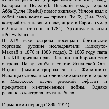
Корором и Пелелиу). Высокий вождь Корора
Абба Тулле (Ibedul) помог экипажу. Уилсон взял с
собой сына вождя — принца Ли Бу (Lee Boo),
который стал первым палауанцем в Европе (умер
в Лондоне от оспы в 1784). Архипелаг назвали
«Pelew Islands».
В XIX веке острова посещали британские
торговцы, русские исследователи (Миклухо-
Маклай в 1876 и 1883 годах). В 1885 году папа
Лев XIII признал права Испании на Каролинские
острова. Палау вошёл в состав Испанской Ост-
Индии (администрировался из Филиппин).
Испанцы основали католические миссии в Короре
и Мелекеоке, ввели римский алфавит и
прекратили межплеменные войны. Однако
реального контроля почти не было.
Германский период (1899–1914)