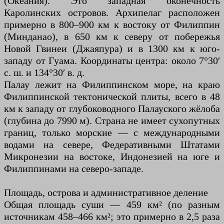
(Океания). Это западная оконечность
Каролинских островов. Архипелаг расположен
примерно в 800–900 км к востоку от Филиппин
(Минданао), в 650 км к северу от побережья
Новой Гвинеи (Джаяпура) и в 1300 км к юго-
западу от Гуама. Координаты центра: около 7°30′
с. ш. и 134°30′ в. д.
Палау лежит на Филиппинском море, на краю
Филиппинской тектонической плиты, всего в 48
км к западу от глубоководного Палауского жёлоба
(глубина до 7990 м). Страна не имеет сухопутных
границ, только морские — с международными
водами на севере, Федеративными Штатами
Микронезии на востоке, Индонезией на юге и
Филиппинами на северо-западе.
Площадь, острова и административное деление
Общая площадь суши — 459 км² (по разным
источникам 458–466 км²; это примерно в 2,5 раза