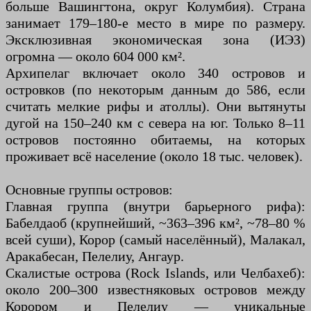
больше Вашингтона, округ Колумбия). Страна
занимает 179–180-е место в мире по размеру.
Эксклюзивная экономическая зона (ИЭЗ)
огромна — около 604 000 км².
Архипелаг включает около 340 островов и
островков (по некоторым данным до 586, если
считать мелкие рифы и атоллы). Они вытянуты
дугой на 150–240 км с севера на юг. Только 8–11
островов постоянно обитаемы, на которых
проживает всё население (около 18 тыс. человек).
Основные группы островов:
Главная группа (внутри барьерного рифа):
Бабелдаоб (крупнейший, ~363–396 км², ~78–80 %
всей суши), Корор (самый населённый), Малакал,
Аракабесан, Пелелиу, Ангаур.
Скалистые острова (Rock Islands, или Челбахеб):
около 200–300 известняковых островов между
Корором и Пелелиу — уникальные