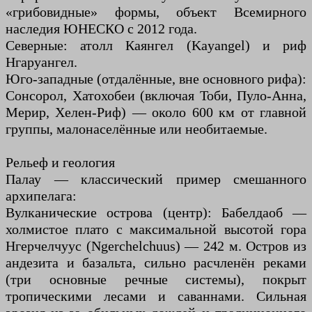
«грибовидные» формы, объект Всемирного
наследия ЮНЕСКО с 2012 года.
Северные: атолл Каянгел (Kayangel) и риф
Нгаруангел.
Юго-западные (отдалённые, вне основного рифа):
Сонсорол, Хатохобеи (включая Тоби, Пулo-Анна,
Мерир, Хелен-Риф) — около 600 км от главной
группы, малонаселённые или необитаемые.
Рельеф и геология
Палау — классический пример смешанного
архипелага:
Вулканические острова (центр): Бабелдаоб —
холмистое плато с максимальной высотой гора
Нгерчелчуус (Ngerchelchuus) — 242 м. Остров из
андезита и базальта, сильно расчленён реками
(три основные речные системы), покрыт
тропическими лесами и саваннами. Сильная