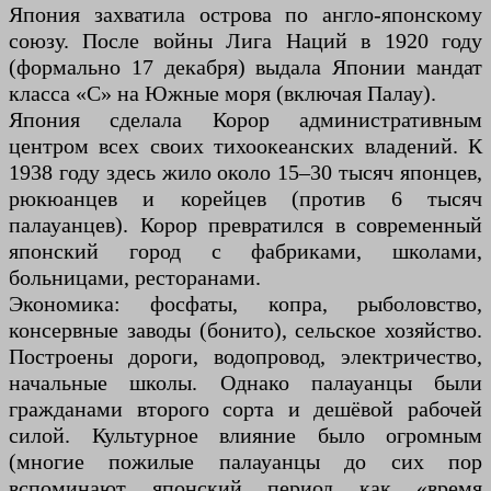
Япония захватила острова по англо-японскому
союзу. После войны Лига Наций в 1920 году
(формально 17 декабря) выдала Японии мандат
класса «C» на Южные моря (включая Палау).
Япония сделала Корор административным
центром всех своих тихоокеанских владений. К
1938 году здесь жило около 15–30 тысяч японцев,
рюкюанцев и корейцев (против 6 тысяч
палауанцев). Корор превратился в современный
японский город с фабриками, школами,
больницами, ресторанами.
Экономика: фосфаты, копра, рыболовство,
консервные заводы (бонито), сельское хозяйство.
Построены дороги, водопровод, электричество,
начальные школы. Однако палауанцы были
гражданами второго сорта и дешёвой рабочей
силой. Культурное влияние было огромным
(многие пожилые палауанцы до сих пор
вспоминают японский период как «время